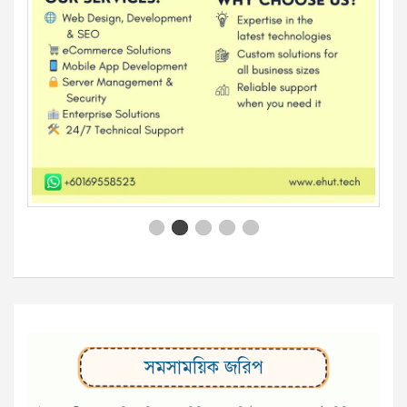
সমসাময়িক জরিপ