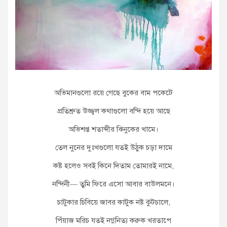
অভিমানগুলো রয়ে গেছে বুকের বাম পকেটে
প্রতিশ্রুত উজ্জ্বল কথাগুলো বন্দি হয়ে আছে
অভিশপ্ত শতাব্দীর ঝিনুকের খামে।
তেল নুনের দুঃখগুলো যতই উঠুক চড়া দামে
কষ্ট হলেও সবই কিনে দিতাম তোমারই নামে,
নন্দিনী— তুমি ফিরে এসো আবার বাউলমনে।
চাটুকার চিবিয়ে জাবর কাটুক নষ্ট কুটচালে,
পিঁয়াজ মরিচ যতই নগ্ননিত্য করুক খরতাপে