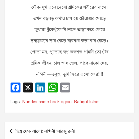
যৌবনসুখ এনে দেবো শ্রমিকের শরীরের ঘামে।
এখন বড়বড় কথার চাষ হয় চৌরাস্তার মোড়ে
ক্ষুধারা ধুঁকেধুঁকে নিঃশব্দে তাড়া করে ফেরে
দ্রব্যমূল্যের দাম বেড়ে বারবার কড়া যায় নেড়ে।
পোড়া মন, পুড়েছে স্বপ্ন কতশত পাইনি তো টের
শ্রমিক জীবন; চাল ডাল তেল, পাবে নাকো ঢের,
নন্দিনী—তবুও, তুমি ফিরে এসো ফের!!!!
F
X
Li
W
E
a
n
h
m
Tags:
Nandini come back again: Rafiqul Islam
c
k
at
ail
e
e
s
b
dI
A
Post
ভিন্ন মেঘ-আলো: নন্দিনী আরজু রুবী
o
n
p
navigation