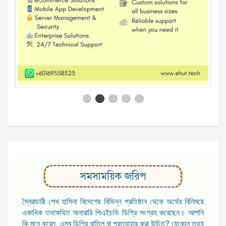
সমসাময়িক জরিপ
স্বৈরাচারী শেখ হাসিনা বিদেশের বিভিন্ন প্রতিষ্ঠান থেকে অর্থের বিনিময়ে
একাধিক তথাকথিত অনারারি পিএইচডি ডিগ্রি সংগ্রহ করেছেন। আপনি
কি মনে করেন, এসব ডিগ্রি বাতিল বা প্রত্যাহার করা উচিত? যেকোন তথ্য