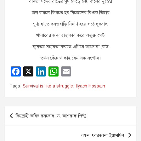
বানভাসিদের রাতের ঘুম কেড়ে নেয় বানের দুঃস্বপ্ন
জল কমলে ফিরতে হয় নিজেদের বিধ্বস্ত ভিটায়
শূণ্য হাতে বসতবাড়ি নির্মাণ হয়ে ওঠে দুঃসাধ্য
খাবারের জন্য হাহাকার করে অভুক্ত পেট
ন্যূনতম সহায়তা করতে এগিয়ে আসে না কেউ
তখন বেঁচে থাকাই যেন এক সংগ্রাম।
F
X
Li
W
E
a
n
h
m
Tags:
Survival is like a struggle: Ilyach Hossain
c
k
at
ail
e
e
s
b
dI
A
Post
বিদ্রোহী কবির রসবোধ: ড. আশরাফ পিন্টু
o
n
p
navigation
o
p
বন্ধন: ফারজানা ইয়াসমিন