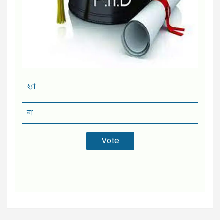
হ্যা
না