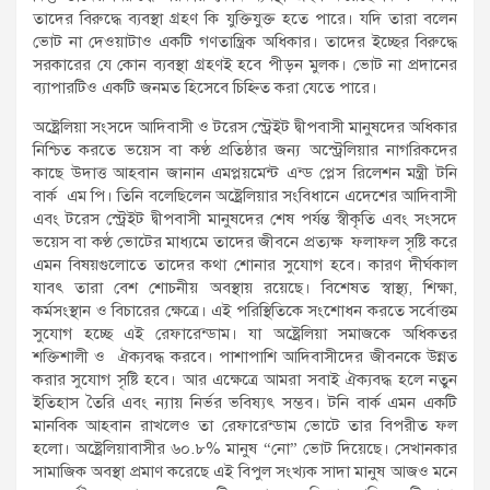
তাদের বিরুদ্ধে ব্যবস্থা গ্রহণ কি যুক্তিযুক্ত হতে পারে। যদি তারা বলেন
ভোট না দেওয়াটাও একটি গণতান্ত্রিক অধিকার। তাদের ইচ্ছের বিরুদ্ধে
সরকারের যে কোন ব্যবস্থা গ্রহণই হবে পীড়ন মুলক। ভোট না প্রদানের
ব্যাপারটিও একটি জনমত হিসেবে চিহ্নিত করা যেতে পারে।
অষ্ট্রেলিয়া সংসদে আদিবাসী ও টরেস স্ট্রেইট দ্বীপবাসী মানুষদের অধিকার
নিশ্চিত করতে ভয়েস বা কণ্ঠ প্রতিষ্ঠার জন্য অস্ট্রেলিয়ার নাগরিকদের
কাছে উদাত্ত আহবান জানান এমপ্লয়মেন্ট এন্ড প্লেস রিলেশন মন্ত্রী টনি
বার্ক এম পি। তিনি বলেছিলেন অষ্ট্রেলিয়ার সংবিধানে এদেশের আদিবাসী
এবং টরেস স্ট্রেইট দ্বীপবাসী মানুষদের শেষ পর্যন্ত স্বীকৃতি এবং সংসদে
ভয়েস বা কণ্ঠ ভোটের মাধ্যমে তাদের জীবনে প্রত্যক্ষ ফলাফল সৃষ্টি করে
এমন বিষয়গুলোতে তাদের কথা শোনার সুযোগ হবে। কারণ দীর্ঘকাল
যাবৎ তারা বেশ শোচনীয় অবস্থায় রয়েছে। বিশেষত স্বাস্থ্য, শিক্ষা,
কর্মসংস্থান ও বিচারের ক্ষেত্রে। এই পরিস্থিতিকে সংশোধন করতে সর্বোত্তম
সুযোগ হচ্ছে এই রেফারেন্ডাম। যা অষ্ট্রেলিয়া সমাজকে অধিকতর
শক্তিশালী ও ঐক্যবদ্ধ করবে। পাশাপাশি আদিবাসীদের জীবনকে উন্নত
করার সুযোগ সৃষ্টি হবে। আর এক্ষেত্রে আমরা সবাই ঐক্যবদ্ধ হলে নতুন
ইতিহাস তৈরি এবং ন্যায় নির্ভর ভবিষ্যৎ সম্ভব। টনি বার্ক এমন একটি
মানবিক আহবান রাখলেও তা রেফারেন্ডাম ভোটে তার বিপরীত ফল
হলো। অষ্ট্রেলিয়াবাসীর ৬০.৮% মানুষ “নো” ভোট দিয়েছে। সেখানকার
সামাজিক অবস্থা প্রমাণ করেছে এই বিপুল সংখ্যক সাদা মানুষ আজও মনে