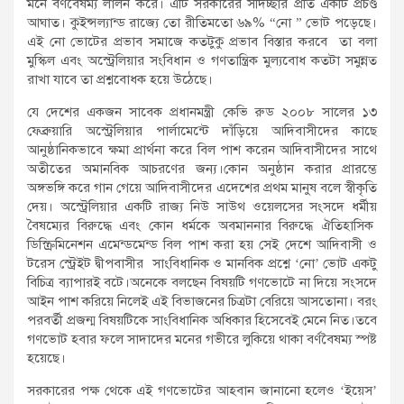
মনে বর্ণবৈষম্য লালন করে। এটি সরকারের সদিচ্ছার প্রতি একটি প্রচণ্ড
আঘাত। কুইন্সল্যান্ড রাজ্যে তো রীতিমতো ৬৯% “নো ” ভোট পড়েছে।
এই নো ভোটের প্রভাব সমাজে কতটুকু প্রভাব বিস্তার করবে তা বলা
মুস্কিল এবং অস্ট্রেলিয়ার সংবিধান ও গণতান্ত্রিক মুল্যবোধ কতটা সমুন্নত
রাখা যাবে তা প্রশ্নবোধক হয়ে উঠেছে।
যে দেশের একজন সাবেক প্রধানমন্ত্রী কেভি রুড ২০০৮ সালের ১৩
ফেব্রুয়ারি অস্ট্রেলিয়ার পার্লামেন্টে দাঁড়িয়ে আদিবাসীদের কাছে
আনুষ্ঠানিকভাবে ক্ষমা প্রার্থনা করে বিল পাশ করেন আদিবাসীদের সাথে
অতীতের অমানবিক আচরণের জন্য।কোন অনুষ্ঠান করার প্রারম্ভে
অঙ্গভঙ্গি করে গান গেয়ে আদিবাসীদের এদেশের প্রথম মানুষ বলে স্বীকৃতি
দেয়। অস্ট্রেলিয়ার একটি রাজ্য নিউ সাউথ ওয়েলসের সংসদে ধর্মীয়
বৈষম্যের বিরুদ্ধে এবং কোন ধর্মকে অবমাননার বিরুদ্ধে ঐতিহাসিক
ডিস্ক্রিমিনেশন এমেন্ডমেন্ড বিল পাশ করা হয় সেই দেশে আদিবাসী ও
টরেস স্ট্রেইট দ্বীপবাসীর সাংবিধানিক ও মানবিক প্রশ্নে ‘নো’ ভোট একটু
বিচিত্র ব্যাপারই বটে।অনেকে বলছেন বিষয়টি গণভোটে না দিয়ে সংসদে
আইন পাশ করিয়ে নিলেই এই বিভাজনের চিত্রটা বেরিয়ে আসতোনা। বরং
পরবর্তী প্রজন্ম বিষয়টিকে সাংবিধানিক অধিকার হিসেবেই মেনে নিত।তবে
গণভোট হবার ফলে সাদাদের মনের গভীরে লুকিয়ে থাকা বর্ণবৈষম্য স্পষ্ট
হয়েছে।
সরকারের পক্ষ থেকে এই গণভোটের আহবান জানানো হলেও ‘ইয়েস’