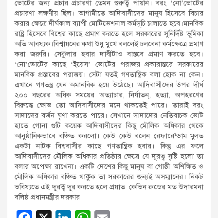
ভোটের জন্য প্রচার প্রচারণা তেমন গুরুত্ব পায়নি। বরং ‘নো’ভোটের
প্রচারণা লক্ষণীয় ছিল। আগামীতে আদিবাসীদের মানুষ হিসেবে বিচার
করার ক্ষেত্রে দীর্ঘকাল ব্যাপী মোটিভেশনাল কর্মসূচি চালাতে হবে।মানবিক
রাষ্ট্র হিসেবে বিশ্বের কাছে প্রমাণ করতে হলে সরকারের সুনির্দিষ্ট ভূমিকা
অতি আবষ্যক।বিশ্বায়নের কথা শুধু মুখে বললেই চলবেনা কর্মক্ষেত্রে প্রমাণ
করা জরুরি। সেকুলার হবার দাবীটাও বাস্তবে প্রমাণ করতে হবে।
‘নো’ভোটের কাছে ‘ইয়েস’ ভোটের পরাজয় প্রকারান্তরে সরকারের
মানবিক প্রস্তাবের পরাজয়। সেটা যতই গণতান্ত্রিক বলা হোক না কেন।
এখানে গণতন্ত্র যেন অমানবিক হয়ে উঠেছে। আদিবাসীদের উপর দীর্ঘ
২০০ বছরের অধিক সময়ের অত্যাচার, নির্যাতন্, হত্যা, অপহরণের
বিরুদ্ধে ক্ষোভ তো আদিবাসীদের মনে থাকতেই পারে। তারাই বরং
সাদাদের বর্জন ঘৃণা করতে পারে। সেখানে সাদাদের নেতিবাচক ভোট
হাতে গোনা গুটি কয়েক আদিবাসীদের কিছু মৌলিক অধিকার থেকে
আনুষ্ঠানিকভাবে বঞ্চিত করলো। কেউ কেউ বলেন রেফারেন্ডাম মুলত
একটা নাটক বিশ্ববাসীর কাছে গণতান্ত্রিক হবার। কিন্তু এর ফলে
আদিবাসীদের মৌলিক অধিকার প্রতিষ্ঠার ক্ষেত্রে যে দূরত্ব সৃষ্টি হলো তা
বলার অপেক্ষা রাখেনা। একটি দেশের কিছু মানুষ বা গোষ্ঠী অশিক্ষিত ও
মৌলিক অধিকার বঞ্চিত থাকুক তা সরকারের জন্যই অসম্মানের। নিকট
ভবিষ্যতে এই দূরত্ব দূর করতে হলে প্রয়াত কেভিন রুডের মত উদারমনা
বলিষ্ঠ প্রধানমন্ত্রীর দরকার।