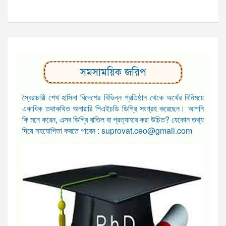
সমসাময়িক জরিপ
স্বৈরাচারী শেখ হাসিনা বিদেশের বিভিন্ন প্রতিষ্ঠান থেকে অর্থের বিনিময়ে
একাধিক তথাকথিত অনারারি পিএইচডি ডিগ্রি সংগ্রহ করেছেন। আপনি
কি মনে করেন, এসব ডিগ্রি বাতিল বা প্রত্যাহার করা উচিত? যেকোন তথ্য
দিয়ে সহযোগিতা করতে পারেন : suprovat.ceo@gmail.com