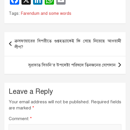
F
X
Li
W
E
a
n
h
m
Tags:
Farendum and some words
c
k
at
ail
e
e
s
b
dI
A
Post
ক্রসফায়ারের বিপরীতে গুপ্তহত্যাকেই কি বেছে নিয়েছে আওয়ামী
o
n
p
navigation
লীগ?
o
p
k
সুপ্রভাত সিডনি’র উপদেষ্টা পরিষদে তিনজনের যোগদান
Leave a Reply
Your email address will not be published.
Required fields
are marked
*
Comment
*