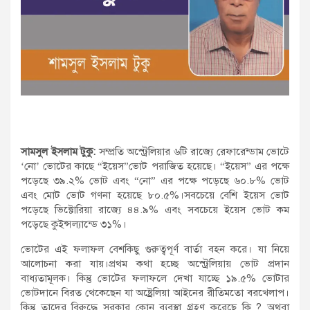
সামসুল ইসলাম টুকু:
সম্প্রতি অস্ট্রেলিয়ার ৬টি রাজ্যে রেফারেন্ডাম ভোটে
‘নো’ ভোটের কাছে “ইয়েস”ভোট পরাজিত হয়েছে। “ইয়েস” এর পক্ষে
পড়েছে ৩৯.২% ভোট এবং “নো” এর পক্ষে পড়েছে ৬০.৮% ভোট
এবং মোট ভোট গণনা হয়েছে ৮০.৫%।সবচেয়ে বেশি ইয়েস ভোট
পড়েছে ভিক্টোরিয়া রাজ্যে ৪৪.৯% এবং সবচেয়ে ইয়েস ভোট কম
পড়েছে কুইন্সল্যান্ডে ৩১%।
ভোটের এই ফলাফল বেশকিছু গুরুত্বপূর্ণ বার্তা বহন করে। যা নিয়ে
আলোচনা করা যায়।প্রথম কথা হচ্ছে অস্ট্রেলিয়ায় ভোট প্রদান
বাধ্যতামূলক। কিন্তু ভোটের ফলাফলে দেখা যাচ্ছে ১৯.৫% ভোটার
ভোটদানে বিরত থেকেছেন যা অষ্ট্রেলিয়া আইনের রীতিমতো বরখেলাপ।
কিন্তু তাদের বিরুদ্ধে সরকার কোন ব্যবস্থা গ্রহণ করেছে কি ? অথবা