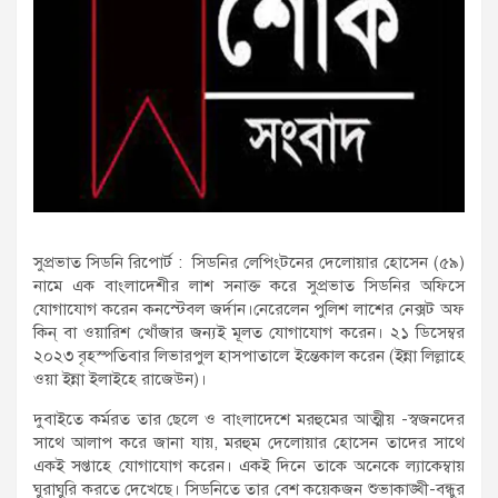
সুপ্রভাত সিডনি রিপোর্ট : সিডনির লেপিংটনের দেলোয়ার হোসেন (৫৯)
নামে এক বাংলাদেশীর লাশ সনাক্ত করে সুপ্রভাত সিডনির অফিসে
যোগাযোগ করেন কনস্টেবল জর্দান।নেরেলেন পুলিশ লাশের নেক্সট অফ
কিন্ বা ওয়ারিশ খোঁজার জন্যই মূলত যোগাযোগ করেন। ২১ ডিসেম্বর
২০২৩ বৃহস্পতিবার লিভারপুল হাসপাতালে ইন্তেকাল করেন (ইন্না লিল্লাহে
ওয়া ইন্না ইলাইহে রাজেউন)।
দুবাইতে কর্মরত তার ছেলে ও বাংলাদেশে মরহুমের আত্মীয় -স্বজনদের
সাথে আলাপ করে জানা যায়, মরহুম দেলোয়ার হোসেন তাদের সাথে
একই সপ্তাহে যোগাযোগ করেন। একই দিনে তাকে অনেকে ল্যাকেম্বায়
ঘুরাঘুরি করতে দেখেছে। সিডনিতে তার বেশ কয়েকজন শুভাকাঙ্খী-বন্ধুর