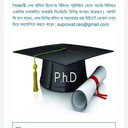
স্বৈরাচারী শেখ হাসিনা বিদেশের বিভিন্ন প্রতিষ্ঠান থেকে অর্থের বিনিময়ে
একাধিক তথাকথিত অনারারি পিএইচডি ডিগ্রি সংগ্রহ করেছেন। আপনি
কি মনে করেন, এসব ডিগ্রি বাতিল বা প্রত্যাহার করা উচিত? যেকোন তথ্য
দিয়ে সহযোগিতা করতে পারেন : suprovat.ceo@gmail.com