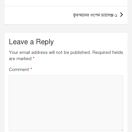
o
n
p
navigation
o
p
কুরআনের ওপেন চ্যালেঞ্জ-১
k
Leave a Reply
Your email address will not be published.
Required fields
are marked
*
Comment
*