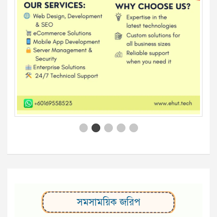
সমসাময়িক জরিপ