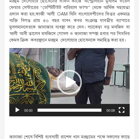
মরহুম দেলোয়ার হোসেনের দাফন কাজে অস্ট্রেলিয়ান মুসলিম ওয়েল
ফেয়ার সেন্টারের “ডেস্টিটিউট বারিয়াল ফান্ড” থেকে আর্থিক সহায়তা
প্রদান করা হয়,কাজী আলী OAM যিনি বাংলাদেশীদের ভিতর একমাত্র
ব্যক্তি বিগত প্রায় ৪০ বছর যাবৎ কবর সংক্রান্ত যাবতীয় ব্যাপারে
মুসলমানদেরকে জানাজার ব্যবস্থা করে দেন। ল্যাকেম্বা বড় মসজিদ বা
আলী আবী তালেব মসজিদে গোসল ও জানাজা সম্পন্ন হবার পর সিডনির
কেমস ক্রিক কবরস্থানে মরহুম দেলোয়ার হোসেনকে সমাহিত করা হয়।
Video
Player
00:00
00:08
জানাজা শেষে বিশিষ্ট ব্যবসায়ী রাশেদ খান মরহুমের পক্ষে সকলের কাছে