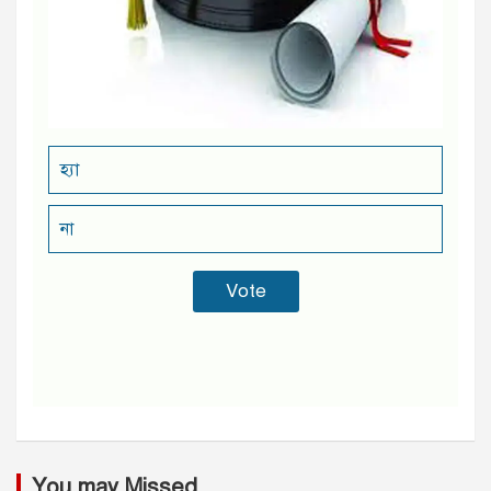
হ্যা
না
You may Missed