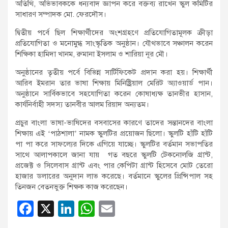
অতিথি, অভিভাবককে ধন্যবাদ জ্ঞাপন করে বক্তব্য রাখেন স্কুল কমিটির
সাধারণ সম্পাদক মো. ফেরদৌস।
দ্বিতীয় পর্বে ছিল শিক্ষার্থীদের অংশগ্রহণে প্রতিযোগিতামূলক ক্রীড়া
প্রতিযোগিতা ও মনোমুগ্ধ সাংস্কৃতিক অনুষ্ঠান। যৌথভাবে সঞ্চালন করেন
শিক্ষিকা হামিদা খানম, রুমানা ইসলাম ও শারিয়া নূর মৌ।
অনুষ্ঠানের তৃতীয় পর্বে বিভিন্ন সার্টিফিকেট প্রদান করা হয়। শিক্ষার্থী
আরিব ইমরান তার ভাষা শিক্ষায় মিনিষ্ট্রিয়াল মেরিট অ্যাওয়ার্ড পান।
অনুষ্ঠানে সার্বিকভাবে সহযোগিতা করেন কোষাধ্যক্ষ তানভীর হাসান,
কার্যনির্বাহী সদস্য তানবীর আলম রিয়াদ অন্যতম।
প্রচুর বাংলা ভাষা-ভাষিদের বসবাসের কারণে তাদের সন্তানদের বাংলা
শিক্ষায় এই ‘পাঠশালা’ নামক স্কুলটির প্রয়োজন ছিলো। স্কুলটি হাঁটি হাঁটি
পা পা করে সাফল্যের দিকে এগিয়ে যাচ্ছে। স্কুলটির বর্তমান সভাপতির
সাথে আলাপকালে জানা যায় গত বছরে স্কুলটি টেকনোলজি গ্রান্ট,
প্রজেক্ট ও সিলেবাস গ্রান্ট এবং পার কেপিটা গ্রান্ট হিসেবে মোট তেরো
হাজার ডলারের অনুদান লাভ করেছে। বর্তমানে স্কুলের প্রিন্সিপাল সহ
তিনজন বেতনভুক্ত শিক্ষক কাজ করেছেন।
F
X
Li
W
E
a
n
h
m