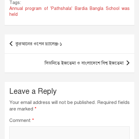
Tags:
c
k
at
ail
Annual program of 'Pathshala' Bardia Bangla School was
held
e
e
s
b
dI
A
o
n
p
Post
কুরআনের ওপেন চ্যালেঞ্জ-১
o
p
navigation
k
সিডনিতে ইজতেমা ও বাংলাদেশে বিশ্ব ইজতেমা
Leave a Reply
Your email address will not be published.
Required fields
are marked
*
Comment
*