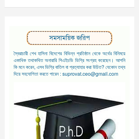
সমসাময়িক জরিপ
স্বৈরাচারী শেখ হাসিনা বিদেশের বিভিন্ন প্রতিষ্ঠান থেকে অর্থের বিনিময়ে
একাধিক তথাকথিত অনারারি পিএইচডি ডিগ্রি সংগ্রহ করেছেন। আপনি
কি মনে করেন, এসব ডিগ্রি বাতিল বা প্রত্যাহার করা উচিত? যেকোন তথ্য
দিয়ে সহযোগিতা করতে পারেন : suprovat.ceo@gmail.com