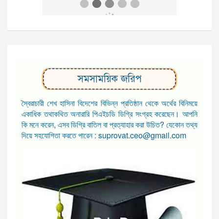
সমসাময়িক জরিপ
স্বৈরাচারী শেখ হাসিনা বিদেশের বিভিন্ন প্রতিষ্ঠান থেকে অর্থের বিনিময়ে
একাধিক তথাকথিত অনারারি পিএইচডি ডিগ্রি সংগ্রহ করেছেন। আপনি
কি মনে করেন, এসব ডিগ্রি বাতিল বা প্রত্যাহার করা উচিত? যেকোন তথ্য
দিয়ে সহযোগিতা করতে পারেন : suprovat.ceo@gmail.com