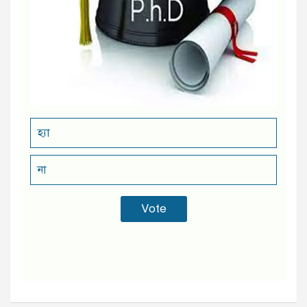
হ্যা
না