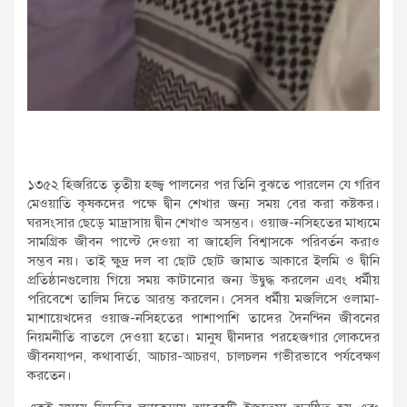
১৩৫২ হিজরিতে তৃতীয় হজ্জ্ব পালনের পর তিনি বুঝতে পারলেন যে গরিব
মেওয়াতি কৃষকদের পক্ষে দ্বীন শেখার জন্য সময় বের করা কষ্টকর।
ঘরসংসার ছেড়ে মাদ্রাসায় দ্বীন শেখাও অসম্ভব। ওয়াজ-নসিহতের মাধ্যমে
সামগ্রিক জীবন পাল্টে দেওয়া বা জাহেলি বিশ্বাসকে পরিবর্তন করাও
সম্ভব নয়। তাই ক্ষুদ্র দল বা ছোট ছোট জামাত আকারে ইলমি ও দ্বীনি
প্রতিষ্ঠানগুলোয় গিয়ে সময় কাটানোর জন্য উদ্বুদ্ধ করলেন এবং ধর্মীয়
পরিবেশে তালিম দিতে আরম্ভ করলেন। সেসব ধর্মীয় মজলিসে ওলামা-
মাশায়েখদের ওয়াজ-নসিহতের পাশাপাশি তাদের দৈনন্দিন জীবনের
নিয়মনীতি বাতলে দেওয়া হতো। মানুষ দ্বীনদার পরহেজগার লোকদের
জীবনযাপন, কথাবার্তা, আচার-আচরণ, চালচলন গভীরভাবে পর্যবেক্ষণ
করতেন।