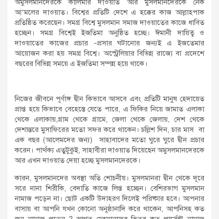
অমুসলমানদেরকে কালিমার দাওয়াত আর মুসলমানদেরকে নেক
আ’মলের দাওয়াত। বিশ্বের প্রতিটি দেশে এ হক্কের কাজ আল্লাহ্পাক
প্রতিষ্ঠিত করেছেন। সমগ্র বিশ্বে মুসলমান সমাজ দাওয়াতের কাজে ধাবিত
হচ্ছেন। সমগ্র বিশ্বেই ইজতিমা অনুষ্ঠিত হচ্ছে। ঈমানী দায়িত্ব ও
দাওয়াতের কাজের প্রচার -প্রসার ঘটানোর জন্যই এ ইজতেমার
আয়োজন করা হয় সমগ্র বিশ্বে। অস্ট্রেলিয়ার বিভিন্ন রাজ্যে বা প্রদেশে
বছরের বিভিন্ন সময়ে এ ইজতিমা সম্পন্ন হয়ে থাকে।
নিজের জীবনে পূর্ণাঙ্গ দ্বীন কিভাবে আসবে এবং প্রতিটি মানুষ হেদায়েত
প্রাপ্ত হয়ে কিভাবে বেহেস্তে যেতে পারে, এ ফিকির নিয়ে জামাত এলাকা
থেকে এলাকায়,গ্রাম থেকে গ্রামে, জেলা থেকে জেলায়, দেশ থেকে
দেশান্তরে মুসাফিরের মতো সফর করে থাকেন। চল্লিশ দিন, চার মাস বা
এক বছর (আলেমদের জন্য) সাহাবাদের মতো ঘুরে ঘুরে দ্বীন প্রচার
করেন। পার্থক্য এতুটুকুই, সাহাবীরা দাওয়াত দিয়েছেন অমুসলমানদেরকে
আর এখন দাওয়াত দেয়া হচ্ছে মুসলমানদেরকে।
কারন, মুসলমানদের অবস্থা অতি শোচনীয়। মুসলমানরা দ্বীন থেকে দূরে
সরে নানা শিরীকি, বেদাতি কাজে লিপ্ত হচ্ছেন। বেশিরভাগ মুসলমান
নামাজ পড়েন না। ছোট একটি উদাহরণ দিলেই পরিষ্কার হবে। আপনার
বাসায় বা আপনি যখন কোনো অনুষ্ঠানাদি করে থাকেন, আপনিসহ কত
জন নামাজ পড়েন ? আগত মেহমানদের ভিতর কত পার্সেন্ট নামাজ