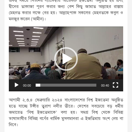
একই সময়ে সিডনির ল্যাকেম্বায় আরেকটি ইজতেমা অনুষ্ঠিত হয় এবং
দ্বীনের তাকাজা পূরণ করার জন্য বেশ কিছু জামাত আল্লাহর রাস্তায়
মেহনত করার লক্ষে বের হয়। আল্লাহ্পাক সকলের মেহনতকে কবুল ও
মনজুর করেন (আমীন)।
Video
Player
00:00
00:40
আগামী ২,৩,৪ ফেব্রুয়ারি ২০২৪ বাংলাদেশের বিশ্ব ইজতেমা অনুষ্ঠিত
হতে যাচ্ছে টঙ্গীর তুরাগ নদীর তীরে। দেশের সবচেয়ে বড় ধর্মীয়
জমায়েত ‘বিশ্ব ইজতেমাকে’ বলা হয়। সমগ্র বিশ্ব থেকে বিভিন্ন
ভাষাভাষীর বিভিন্ন বর্ণের ধার্মিক মুসলমানরা এ ইজতিমায় অংশ নেয় বা
নিবে।