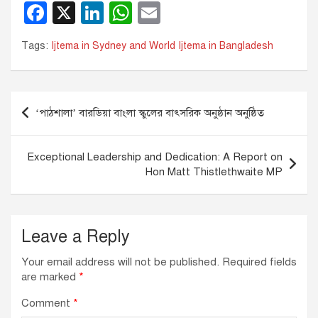
F
X
Li
W
E
a
n
h
m
Tags:
Ijtema in Sydney and World Ijtema in Bangladesh
c
k
at
ail
e
e
s
b
dI
A
Post
‘পাঠশালা’ বারডিয়া বাংলা স্কুলের বাৎসরিক অনুষ্ঠান অনুষ্ঠিত
o
n
p
navigation
o
p
Exceptional Leadership and Dedication: A Report on
k
Hon Matt Thistlethwaite MP
Leave a Reply
Your email address will not be published.
Required fields
are marked
*
Comment
*