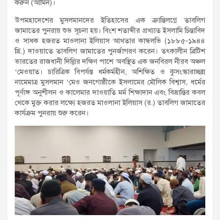
করুন (আমিন)।
উপমহাদেশের মুসলমানদের ইতিহাসের এক ক্রান্তিলগ্নে তাবলিগ
জামাতের পুনরায় শুভ সূচনা হয়। বিংশ শতাব্দীর প্রখ্যাত ইসলামি চিন্তাবিদ
ও সাধক হজরত মাওলানা ইলিয়াস আখতার কান্ধলভি (১৮৮৫-১৯৪৪
খ্রি.) দাওয়াতে তাবলিগ জামাতের পুনর্জাগরণ করেন। তৎকালীন ব্রিটিশ
ভারতের রাজধানী দিল্লির দক্ষিণ পাশে অবস্থিত এক জনবিরল নীরব অঞ্চল
‘মেওয়াত। চারিত্রিক বিপর্যস্ত ধর্মকর্মহীন, অশিক্ষিত ও কুসংস্কারাচ্ছন্ন
নামেমাত্র মুসলমান ‘মেও জনগোষ্ঠীকে ইসলামের মৌলিক বিশ্বাস, ধর্মের
পূর্ণাঙ্গ অনুশীলন ও কালেমার দাওয়াতি মর্ম শিক্ষাদান এবং বিভ্রান্তির কবল
থেকে মুক্ত করার লক্ষ্যে হজরত মাওলানা ইলিয়াস (র.) তাবলিগ জামাতের
কার্যক্রম পুনরায় শুরু করেন।