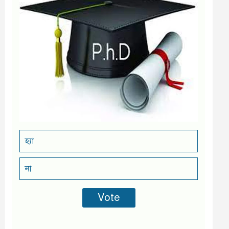
হ্যা
না