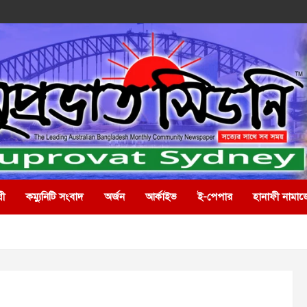
রী
কম্যুনিটি সংবাদ
অর্জন
আর্কাইভ
ই-পেপার
হানাফী নামাজ