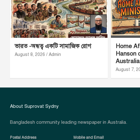
ভারত -অন্ধত্ব একটি সামাজিক রোগ
Home Aff
Hanson o
August 8, 2026
Admin
Australi
August 7, 2
About Suprovat Sydny
Bangladesh community leading newspaper in Australia.
Postal Address
Mobile and Email