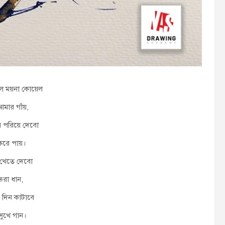
ল ময়না কোয়েল
মার গাঁয়,
র পরিয়ে দেবো
রে পায়।
়ি খেতে দেবো
ভরা ধান,
 দিন কাটাবে
সুখে গান।