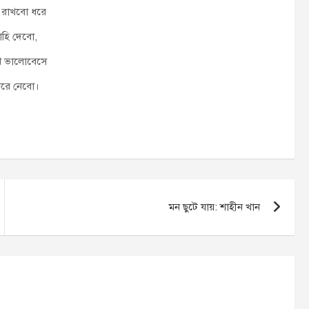
 রাখবো ধরে
াহি দেবো,
খে ভালোবেসে
রে নেবো।
মন ছুটে যায়: শাহীন খান