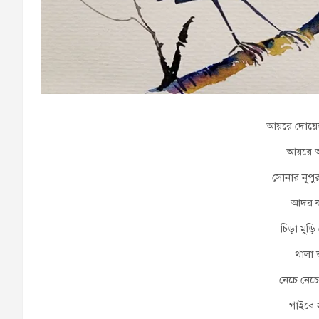
আয়রে দোয়ে
আয়রে আ
সোনার নূপু
আদর ক
চিড়া মুড
থালা 
নেচে নেচে
গাইবে 