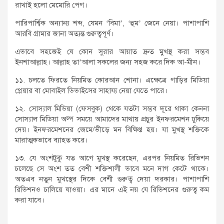
রাখাই হলো মেমোরি পেগ।
পারিপার্শ্বিক অন্যান্য শব্দ, যেমন ‘বিমা’, ‘হুম’ জেনে নেয়া। পাশাপাশি
আরবি গ্রামার জানা অত্যন্ত গুরুত্বপূর্ণ।
এভাবে সহজেই যে কোন সুরার আয়াত দ্রুত মুখস্থ করা সম্ভব
ইনশাআল্লাহ। আল্লাহ তা’আলা সকলের জন্য সহজ করে দিক আ-মীন।
১১. চলতে ফিরতে নিয়মিত কোরআন শোনা। এক্ষেত্রে গাড়ির মিডিয়া
প্লেয়ার বা মোবাইল ডিভাইসের সাহায্য নেয়া যেতে পারে।
১২. সোস্যাল মিডিয়া (ফেসবুক) থেকে যতটা সম্ভব দূরে থাকা কেননা
সোস্যাল মিডিয়া অল্প সময়ে আমাদের মাথায় প্রচুর ইনফরমেশন ঢুকিয়ে
দেয়। ইনফরমেশনের জেমে/ভীড়ে মন বিক্ষিপ্ত হয়। যা মুখস্থ শক্তিকে
মারাত্মকভাবে ব্যাহত করে।
১৩. যে অংশটুকু যত আগে মুখস্থ করেছেন, এরপর নিয়মিত রিভিশন
চলেছে সে অংশ তত বেশী শক্তিশালী ভাবে মনে দাগ কেটে থাকে।
অতএব নতুন মুখস্থের দিকে বেশী গুরুত্ব দেয়া দরকার। পাশাপাশি
রিভিশনও চালিয়ে যাওয়া। এর মানে এই নয় যে রিভিশনের গুরুত্ব কম
করা যাবে।