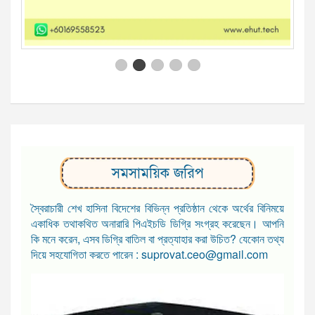
সমসাময়িক জরিপ
স্বৈরাচারী শেখ হাসিনা বিদেশের বিভিন্ন প্রতিষ্ঠান থেকে অর্থের বিনিময়ে
একাধিক তথাকথিত অনারারি পিএইচডি ডিগ্রি সংগ্রহ করেছেন। আপনি
কি মনে করেন, এসব ডিগ্রি বাতিল বা প্রত্যাহার করা উচিত? যেকোন তথ্য
দিয়ে সহযোগিতা করতে পারেন : suprovat.ceo@gmail.com