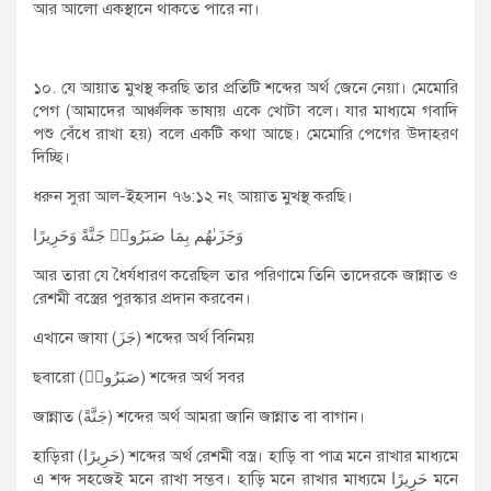
আর আলো একস্থানে থাকতে পারে না।
১০. যে আয়াত মুখস্থ করছি তার প্রতিটি শব্দের অর্থ জেনে নেয়া। মেমোরি
পেগ (আমাদের আঞ্চলিক ভাষায় একে খোটা বলে। যার মাধ্যমে গবাদি
পশু বেঁধে রাখা হয়) বলে একটি কথা আছে। মেমোরি পেগের উদাহরণ
দিচ্ছি।
ধরুন সুরা আল-ইহসান ৭৬:১২ নং আয়াত মুখস্থ করছি।
وَجَزَىٰهُم بِمَا صَبَرُوا۟ جَنَّةً وَحَرِيرًا
আর তারা যে ধৈর্যধারণ করেছিল তার পরিণামে তিনি তাদেরকে জান্নাত ও
রেশমী বস্ত্রের পুরস্কার প্রদান করবেন।
এখানে জাযা (جَزَ) শব্দের অর্থ বিনিময়
ছবারো (صَبَرُوا۟) শব্দের অর্থ সবর
জান্নাত (جَنَّةً) শব্দের অর্থ আমরা জানি জান্নাত বা বাগান।
হাড়িরা (حَرِيرًا) শব্দের অর্থ রেশমী বস্ত্র। হাড়ি বা পাত্র মনে রাখার মাধ্যমে
এ শব্দ সহজেই মনে রাখা সম্ভব। হাড়ি মনে রাখার মাধ্যমে حَرِيرًا মনে