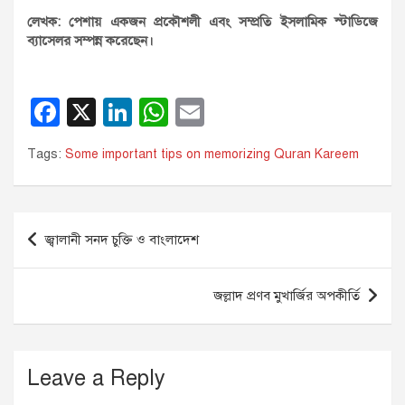
লেখক: পেশায় একজন প্রকৌশলী এবং সম্প্রতি ইসলামিক স্টাডিজে
ব্যাসেলর সম্পন্ন করেছেন।
F
X
Li
W
E
a
n
h
m
Tags:
Some important tips on memorizing Quran Kareem
c
k
at
ail
e
e
s
b
dI
A
Post
জ্বালানী সনদ চুক্তি ও বাংলাদেশ
o
n
p
navigation
o
p
জল্লাদ প্রণব মুখার্জির অপকীর্তি
k
Leave a Reply