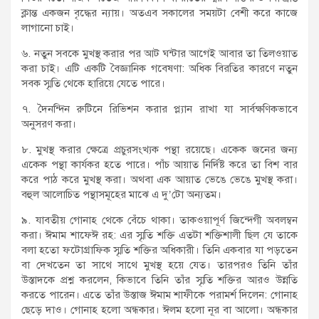
ক্লান্ত একজন বৃদ্ধের ন্যায়। অতএব সকালের সময়টা বেশী করে কাজে
লাগানো চাই।
৬. নতুন সবকে মুখস্থ করার পর আট ঘন্টার আগেই আবার তা তিলওয়াত
করা চাই। এটি একটি বৈজ্ঞানিক গবেষণা: অধিক বিরতির কারণে নতুন
সবক স্মৃতি থেকে হারিয়ে যেতে পারে।
৭. দৈনন্দিন রুটিনে রিভিশন করার প্ল্যান রাখা যা সার্বক্ষণিকভাবে
অনুসরণ করা।
৮. মুখস্থ করার ক্ষেত্রে প্রচুরসংখ্যক পন্থা রয়েছে। একেক জনের জন্য
একেক পন্থা কার্যকর হতে পারে। পাঁচ আয়াত নির্দিষ্ট করে তা বিশ বার
করে পাঠ করে মুখস্থ করা। অথবা এক আয়াত ভেঙে ভেঙে মুখস্থ করা।
বহুল আলোচিত পন্থাসমূহের মাঝে এ দু’টো অন্যতম।
৯. যাবতীয় গোনাহ থেকে বেঁচে থাকা। তাকওয়াপূর্ণ জিন্দেগী অবলম্বন
করা। ঈমাম শাফেঈ রহ: এর স্মৃতি শক্তি এতটা শক্তিশালী ছিল যে তাকে
বলা হতো ফটোগ্রাফিক স্মৃতি শক্তির অধিকারী। তিনি একবার যা পড়তেন
বা দেখতেন তা সাথে সাথে মুখস্থ হয়ে যেত। তারপরও তিনি তাঁর
উস্তাদকে প্রশ্ন করলেন, কিভাবে তিনি তাঁর স্মৃতি শক্তির আরও উন্নতি
করতে পারেন। এতে তাঁর উস্তাজ ঈমাম শাফীকে পরামর্শ দিলেন: গোনাহ
ছেড়ে দাও। গোনাহ হলো অন্ধকার। ঈলম হলো নূর বা আলো। অন্ধকার