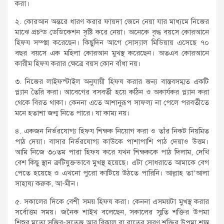
করা।
২. কোরআন অন্তরে ধারণ করার ফায়দা জেনে নেয়া যার মাধ্যমে নিজের
মাঝে প্রচন্ড ডেডিকেশন সৃষ্টি করে নেয়া। অনেকে বৃদ্ধ বয়সে কোরআনে
হিফয সম্পন্ন করেছেন। কিছুদিন আগে সোস্যাল মিডিয়ায় এসেছে ৭০
বছর বয়সে এক মহিলা কোরআন মুখস্থ করেছেন। অতএব কোরআনে
কারীম হিফয করার ক্ষেত্রে বয়স কোন বাঁধা নয়।
৩. নিজের লাইফস্টাইল অনুযায়ী হিফয করার জন্য বাস্তবসম্মত একটি
প্ল্যান তৈরি করা। আবেগের বসবর্তী হয়ে কঠিন ও অকার্যকর প্ল্যান করা
থেকে বিরত থাকা। কেননা এতে আশানুরূপ সাফল্য না পেলে পরবর্তীতে
মনে হতাশা জন্ম নিতে পারে। যা কাম্য নয়।
৪. একজন নির্ভরযোগ্য হিফয শিক্ষক নিয়োগ করা ও তাঁর নিকট নিয়মিত
পাঠ দেয়া। বাসার নির্ভরযোগ্য কাউকে পাশাপাশি পাঠ দেয়াও উত্তম।
আমি নিজে ৩০তম পারা হিফয করে যখন শিক্ষককে পাঠ দিলাম, দেখি
বেশ কিছু স্থান ত্রুটিযুক্তভাবে মুখস্থ হয়েছে। এটা সোধরাতে আমাকে বেগ
পেতে হয়েছে ও এখনো পুরো কাটিয়ে উঠতে পারিনি। আল্লাহ তা’আলা
সাহায্য করুক, আ-মীন।
৫. সকালের দিকে বেশী সময় হিফয করা। কেননা এসময়টা মুখস্থ করার
সর্বোত্তম সময়। জনৈক শাইখ বলেছেন, সকালের স্মৃতি শক্তির উপমা
শিশুর মতো সজিব-সতেজ আর বিকাল বা রাতের স্মরণ শক্তির উপমা শ্রান্ত