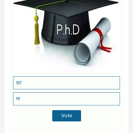
হ্যা
না