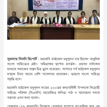
সুপ্রভাত সিডনি রিপোর্ট :
মহাকবি মাইকেল মধুসূদন দত্ত ছিলেন আধুনিক
বাংলা সাহিত্যের স্রষ্টা। অমিত্রাক্ষর ছন্দের প্রবর্তক। প্রহসন নাটকের
মাধ্যমে সমাজের বাস্তব চিত্র তুলে ধরেছেন। যশোরে গর্ব মাইকেল মধুসূদন
দত্তকে নিয়ে আরো বেশি গবেষণার প্রয়োজন। তাহলে বাংলা সাহিত্য
সমৃদ্ধি হবে।
মহাকবি মাইকেল মধুসূদন দত্তের ২০০তম জন্মবার্ষিকী উপলক্ষে বিদ্রোহী
সাহিত্য পরিষদ (বিএসপি) আয়োজিত কবিতা পাঠ ও আলোচনা সভায়
বক্তারা এসব কথা বলেন।
সোমবার (২৯ জানুয়ারি) বিকেলে প্রেসক্লাব যশোরে সাংবাদিক আর এম