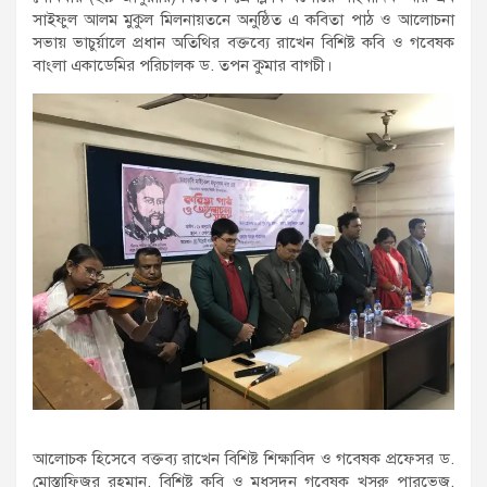
সাইফুল আলম মুকুল মিলনায়তনে অনুষ্ঠিত এ কবিতা পাঠ ও আলোচনা
সভায় ভাচুর্য়ালে প্রধান অতিথির বক্তব্যে রাখেন বিশিষ্ট কবি ও গবেষক
বাংলা একাডেমির পরিচালক ড. তপন কুমার বাগচী।
আলোচক হিসেবে বক্তব্য রাখেন বিশিষ্ট শিক্ষাবিদ ও গবেষক প্রফেসর ড.
মোস্তাফিজুর রহমান, বিশিষ্ট কবি ও মধুসূদন গবেষক খসরু পারভেজ,