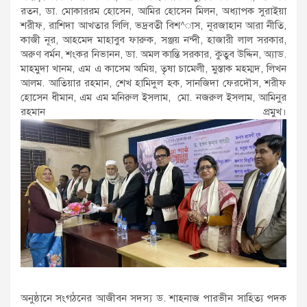
রতন, ডা. মোকাররম হোসেন, আমির হোসেন মিলন, অধ্যাপক সুরাইয়া
শরীফ, রাশিদা আখতার লিলি, ভদ্রবতী বিশ^াস, নূরজাহান আরা নীতি,
কাজী নূর, আহমেদ মাহাবুব ফারুক, সঞ্জয় নন্দী, হাজারী লাল সরকার,
অরুণ বর্মন, শংকর নিভানন, ডা. অমল কান্তি সরকার, কুতুব উদ্দিন, অ্যাড.
মাহমুদা খানম, এম এ কাসেম অমিয়, তৃষা চামেলী, মুস্তাক মহম্মদ, লিখন
আলম. আতিয়ার রহমান, শেখ হামিদুল হক, সানজিদা ফেরদৌস, শরীফ
হোসেন ধীমান, এম এম মনিরুল ইসলাম, মো. নজরুল ইসলাম, আমিনুর
রহমান প্রমুখ।
অনুষ্ঠানে সংগঠনের আজীবন সদস্য ড. শাহনাজ পারভীন সাহিত্য পদক