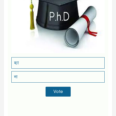
হ্যা
না