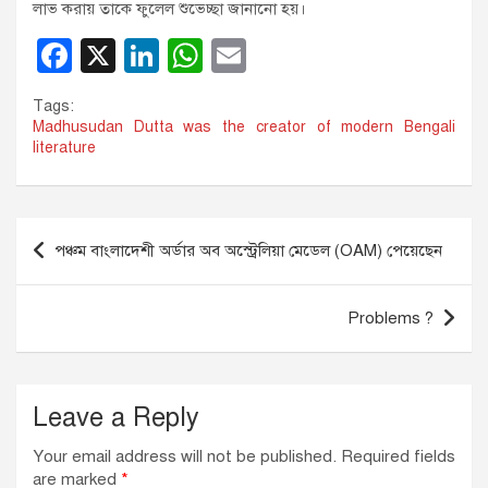
লাভ করায় তাকে ফুলেল শুভেচ্ছা জানানো হয়।
F
X
Li
W
E
a
n
h
m
Tags:
c
k
at
ail
Madhusudan Dutta was the creator of modern Bengali
literature
e
e
s
b
dI
A
o
n
p
Post
পঞ্চম বাংলাদেশী অর্ডার অব অস্ট্রেলিয়া মেডেল (OAM) পেয়েছেন
o
p
navigation
k
Problems ?
Leave a Reply
Your email address will not be published.
Required fields
are marked
*