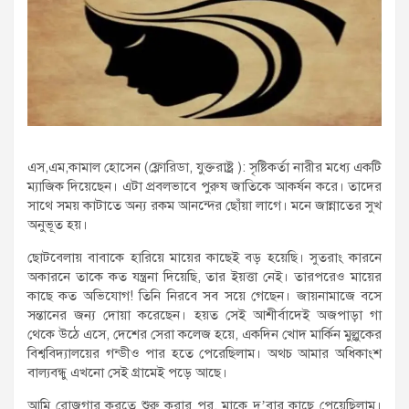
এস,এম,কামাল হোসেন (ফ্লোরিডা, যুক্তরাষ্ট্র ): সৃষ্টিকর্তা নারীর মধ্যে একটি
ম্যাজিক দিয়েছেন। এটা প্রবলভাবে পুরুষ জাতিকে আকর্ষন করে। তাদের
সাথে সময় কাটাতে অন্য রকম আনন্দের ছোঁয়া লাগে। মনে জান্নাতের সুখ
অনুভূত হয়।
ছোটবেলায় বাবাকে হারিয়ে মায়ের কাছেই বড় হয়েছি। সুতরাং কারনে
অকারনে তাকে কত যন্ত্রনা দিয়েছি, তার ইয়ত্তা নেই। তারপরেও মায়ের
কাছে কত অভিযোগ! তিনি নিরবে সব সয়ে গেছেন। জায়নামাজে বসে
সন্তানের জন্য দোয়া করেছেন। হয়ত সেই আশীর্বাদেই অজপাড়া গা
থেকে উঠে এসে, দেশের সেরা কলেজ হয়ে, একদিন খোদ মার্কিন মুল্লুকের
বিশ্ববিদ্যালয়ের গন্ডীও পার হতে পেরেছিলাম। অথচ আমার অধিকাংশ
বাল্যবন্ধু এখনো সেই গ্রামেই পড়ে আছে।
আমি রোজগার করতে শুরু করার পর, মাকে দু’বার কাছে পেয়েছিলাম।