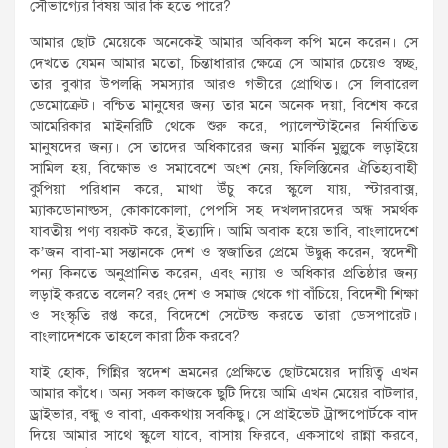
সৌভাগ্যের বিষয় আর কি হতে পারে?
আমার ছোট মেয়েকে অনেকেই আমার অবিকল কপি মনে করেন। সে
দেখতে যেমন আমার মতো, চিন্তাধারার ক্ষেত্রে সে আমার চেয়েও স্বচ্ছ,
তার বুঝার উপলব্ধি সমস্যার আরও গভীরে প্রোথিত। সে লিবারেল
ডেমোক্রেট। বন্চিত মানুষের জন্য তার মনে অনেক দয়া, বিশেষ করে
আমেরিকার মাইনরিটি থেকে শুরু করে, প্যালেস্টাইনের নির্যাতিত
মানুষদের জন্য। সে তাদের অধিকারের জন্য মার্কিন মুল্লুকে লড়াইয়ে
সামিল হয়, বিক্ষোভ ও সমাবেশে অংশ নেয়, ফিলিস্তিনের ঐতিহ্যবাহী
কুপিয়া পরিধান করে, মাথা উঁচু করে স্কুলে যায়, স্টারবাক্স,
ম্যাকডোনাল্ডস, কোকাকোলা, পেপসি সহ দখলদারদের অন্ধ সমর্থক
যাবতীয় পণ্য বয়কট করে, ইত্যাদি। আমি অবাক হয়ে ভাবি, বাংলাদেশে
ক’জন বাবা-মা সন্তানকে দেশ ও স্বজাতির প্রেমে উদ্বুব্ধ করেন, স্বদেশী
পন্য কিনতে অনুপ্রানিত করেন, এবং ন্যায় ও অধিকার প্রতিষ্ঠার জন্য
লড়াই করতে বলেন? বরং দেশ ও সমাজ থেকে গা বাঁচিয়ে, বিদেশী শিক্ষা
ও সংস্কৃতি রপ্ত করে, বিদেশে সেটেল্ড করতে তারা ডেসপারেট।
বাংলাদেশকে তাহলে কারা ঠিক করবে?
যাই হোক, গিন্নির স্বদেশ ভ্রমনের প্রেক্ষিতে ছোটমেয়ের দায়িত্ব এখন
আমার কাঁধে। অন্য সকল কাজকে ছুটি দিয়ে আমি এখন মেয়ের বাটলার,
ড্রাইভার, বন্ধু ও বাবা, এককথায় সবকিছু। সে প্রাইভেট ট্রান্সপোর্টকে বাদ
দিয়ে আমার সাথে স্কুলে যাবে, বাসায় ফিরবে, একসাথে রান্না করবে,