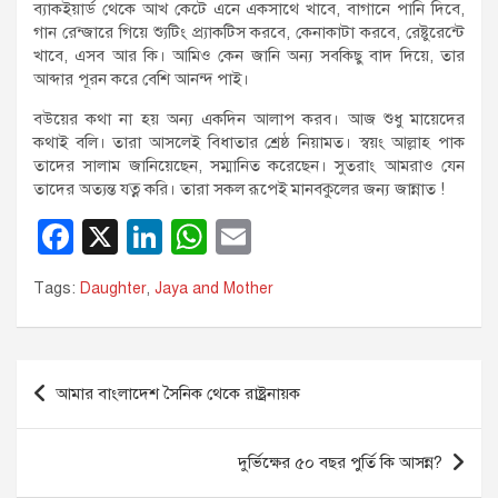
ব্যাকইয়ার্ড থেকে আখ কেটে এনে একসাথে খাবে, বাগানে পানি দিবে,
গান রেন্জারে গিয়ে শ্যুটিং প্র্যাকটিস করবে, কেনাকাটা করবে, রেষ্টুরেন্টে
খাবে, এসব আর কি। আমিও কেন জানি অন্য সবকিছু বাদ দিয়ে, তার
আব্দার পূরন করে বেশি আনন্দ পাই।
বউয়ের কথা না হয় অন্য একদিন আলাপ করব। আজ শুধু মায়েদের
কথাই বলি। তারা আসলেই বিধাতার শ্রেষ্ঠ নিয়ামত। স্বয়ং আল্লাহ পাক
তাদের সালাম জানিয়েছেন, সম্মানিত করেছেন। সুতরাং আমরাও যেন
তাদের অত্যন্ত যত্ন করি। তারা সকল রূপেই মানবকুলের জন্য জান্নাত !
F
X
Li
W
E
a
n
h
m
Tags:
Daughter
,
Jaya and Mother
c
k
at
ail
e
e
s
b
dI
A
Post
আমার বাংলাদেশ সৈনিক থেকে রাষ্ট্রনায়ক
o
n
p
navigation
o
p
দুর্ভিক্ষের ৫০ বছর পুর্তি কি আসন্ন?
k