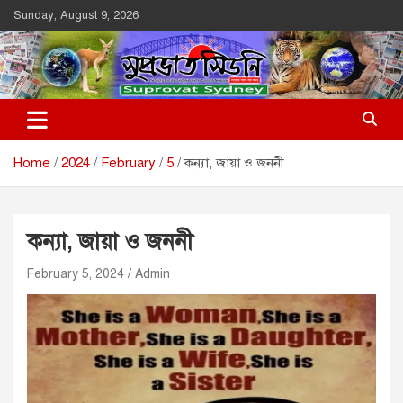
Skip
Sunday, August 9, 2026
to
content
Suprovat Sydney
The Leading Bangladesh Community Newspaper In Australia
Home
2024
February
5
কন্যা, জায়া ও জননী
কন্যা, জায়া ও জননী
February 5, 2024
Admin