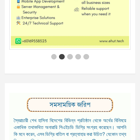
সমসাময়িক জরিপ
স্বৈরাচারী শেখ হাসিনা বিদেশের বিভিন্ন প্রতিষ্ঠান থেকে অর্থের বিনিময়ে
একাধিক তথাকথিত অনারারি পিএইচডি ডিগ্রি সংগ্রহ করেছেন। আপনি
কি মনে করেন, এসব ডিগ্রি বাতিল বা প্রত্যাহার করা উচিত? যেকোন তথ্য