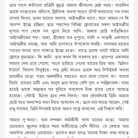
তার সাথে কাটানো প্রতিটি মূহুর্ত আমার জীবনের শ্রেষ্ঠ সময়। সারাদিন
তাকে ডাক্তারের অফিসে, ক্লিনিকে অথবা ল্যাবে টেস্ট করানোর পর যখন
বাসায় ফিরব, তখন মায়ের আব্দার, আইসক্রীম খাবে। শুনে আমার সে কি
আনন্দ! ইচ্ছে হচ্ছিল, তার পছন্দের বিভিন্ন ফ্লেবারের সকল আইসক্রীম
সুপার শপ থেকে সব তুলে নিয়ে আসি। আমার ছোট্ট ভাতিজিরও
আইসক্রীমের শখ। আহা, গ্রীষ্মের ভর দুপুরে, দাদি ও নাতনী একসাথে
আইসক্রীম খাচ্ছে, আর আমি প্রাণভরে উপভোগ করছি। সবসময় মায়ের
পায়ের কাছে বসে থাকতে ইচ্ছে হতো। রাতে তাকে খাটে শুইয়ে আমি
ফ্লোরে ঘুমাতাম। কি জানি, তার কখন কি দরকার হয়। তারপর একসময়
সামার শেষ হয়ে গেলো, সাথে হারিয়ে গেলো মায়ের প্রিয় আম। তিনিও
টায়ার্ড, বিদেশ বিভুইয়ে। শত চেষ্টা করেও তাকে আর নিউইয়র্ক অথবা
মায়ামীর মতো পরম আকর্ষনীয় শহরেও ধরে রাখা গেলো না। বাবার
ভিটে, গ্রামের মাটি এবং মানুষ তার কাছে বেশি সুখ ও শান্তিদায়ক। বাধ্য
হয়েই তাকে আল্লাহর ঘর ঘুরিয়ে অবশেষে নিজ গ্রামে রেখে আসতে
হয়েছে। সেটাই ছিলো তার শেষ বিদায়। আর কোনদিনই তিনি আমার
ছোট্ট ঘরে আনন্দের বন্যা নিয়ে আসবেন না। তবে যার কাছে আছেন, সেই
প্রভু দয়াময়, তিনি নিশ্চয়ই মাকে আরও যত্নে রাখবেন, এই বিশ্বাস করি।
আমার দু’কন্যা। আর দশজন কর্মজীবী বাবা মায়ের মতো, আমার
মেয়েরাও স্কুলের বাইরে সময় কাটিয়েছে বেবি সীটার, ডে কেয়ার আর
আফটার কেয়ার প্রোগ্রামে। তাদের জন্য হয়ত অনেক টাকা খরচ করতে