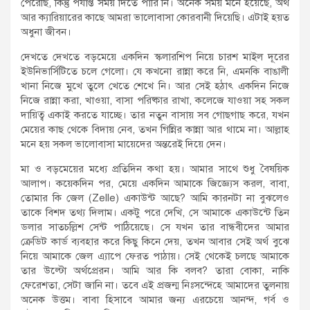
পেরেছি, কিন্তু পর্যাপ্ত সময় দিতে পারি নি। অনেক সময় মনে হয়েছে, অর্থ
আর ক্যারিয়ারের কাছে আমরা ভালোবাসা কোরবানী দিয়েছি। এটাই হয়ত
অধুনা জীবন।
দেখতে দেখতে বড়মেয়ে একদিন স্কলারশিপ নিয়ে চারশ মাইল দূরের
ইউনিভার্সিটিতে চলে গেলো। যে কখনো রান্না করে নি, এমনকি বাঙালী
খানা নিজে মুখে তুলে খেতে শেখে নি। আর সেই হঠাৎ একদিন নিজে
নিজে রান্না করা, খাওয়া, বাসা পরিষ্কার রাখা, কলেজে যাওয়া সহ সকল
দায়িত্ব একাই করতে যাচ্ছে। তার নতুন বাসায় সব গোছগাছ করে, যখন
মেয়ের কাছ থেকে বিদায় নেব, তখন গিন্নির কান্না আর থামে না। আল্লাহ
মনে হয় সকল ভালোবাসা মায়েদের অন্তরেই দিয়ে দেন।
মা ও বড়মেয়ের মধ্যে প্রতিদিন কথা হয়। আমার সাথে শুধু বৈষয়িক
আলাপ। কয়েকদিন পর, মেয়ে একদিন আমাকে জিজ্ঞ্যেস করল, বাবা,
তোমার কি জেল (Zelle) একাউন্ট আছে? আমি কারনটা না বুঝলেও
তাকে বিশদ তথ্য দিলাম। একটু পরে দেখি, সে আমাকে একাউন্টে তিন
ডলার সাতচল্লিশ সেন্ট পাঠিয়েছে। সে যখন তার বান্ধবীদের আমার
ক্রেডিট কার্ড ব্যবহার করে কিছু কিনে দেয়, তখন আবার সেই অর্থ বুঝে
নিয়ে আমাকে জেল এ্যাপে ফেরত পাঠায়। সেই থেকেই চলছে আমাকে
তার উল্টো অর্থপ্রেরন। আমি আর কি বলব? তারা বোকা, নাকি
ফেরেশতা, সেটা জানি না। তবে এই প্রজন্ম নিঃসন্দেহে আমাদের তুলনায়
অনেক উত্তম। বাবা হিসাবে আমার জন্য এরচেয়ে আনন্দ, গর্ব ও