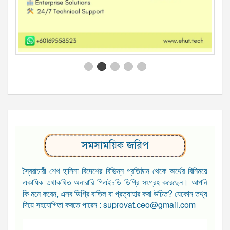
সমসাময়িক জরিপ
স্বৈরাচারী শেখ হাসিনা বিদেশের বিভিন্ন প্রতিষ্ঠান থেকে অর্থের বিনিময়ে
একাধিক তথাকথিত অনারারি পিএইচডি ডিগ্রি সংগ্রহ করেছেন। আপনি
কি মনে করেন, এসব ডিগ্রি বাতিল বা প্রত্যাহার করা উচিত? যেকোন তথ্য
দিয়ে সহযোগিতা করতে পারেন : suprovat.ceo@gmail.com