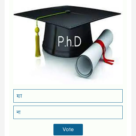
হ্যা
না