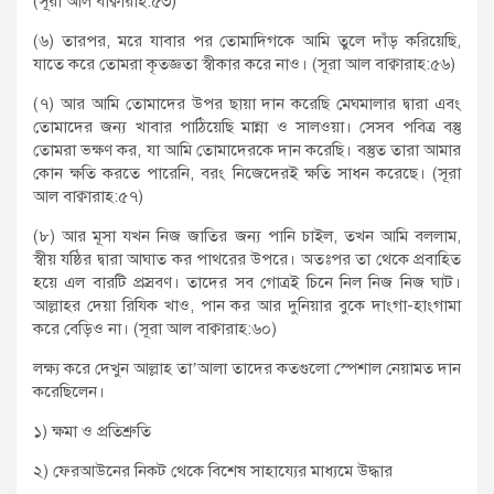
(সূরা আল বাক্বারাহ:৫৩)
(৬) তারপর, মরে যাবার পর তোমাদিগকে আমি তুলে দাঁড় করিয়েছি,
যাতে করে তোমরা কৃতজ্ঞতা স্বীকার করে নাও। (সূরা আল বাক্বারাহ:৫৬)
(৭) আর আমি তোমাদের উপর ছায়া দান করেছি মেঘমালার দ্বারা এবং
তোমাদের জন্য খাবার পাঠিয়েছি মান্না ও সালওয়া। সেসব পবিত্র বস্তু
তোমরা ভক্ষণ কর, যা আমি তোমাদেরকে দান করেছি। বস্তুত তারা আমার
কোন ক্ষতি করতে পারেনি, বরং নিজেদেরই ক্ষতি সাধন করেছে। (সূরা
আল বাক্বারাহ:৫৭)
(৮) আর মূসা যখন নিজ জাতির জন্য পানি চাইল, তখন আমি বললাম,
স্বীয় যষ্ঠির দ্বারা আঘাত কর পাথরের উপরে। অতঃপর তা থেকে প্রবাহিত
হয়ে এল বারটি প্রস্রবণ। তাদের সব গোত্রই চিনে নিল নিজ নিজ ঘাট।
আল্লাহর দেয়া রিযিক খাও, পান কর আর দুনিয়ার বুকে দাংগা-হাংগামা
করে বেড়িও না। (সূরা আল বাক্বারাহ:৬০)
লক্ষ্য করে দেখুন আল্লাহ তা’আলা তাদের কতগুলো স্পেশাল নেয়ামত দান
করেছিলেন।
১) ক্ষমা ও প্রতিশ্রুতি
২) ফেরআউনের নিকট থেকে বিশেষ সাহায্যের মাধ্যমে উদ্ধার