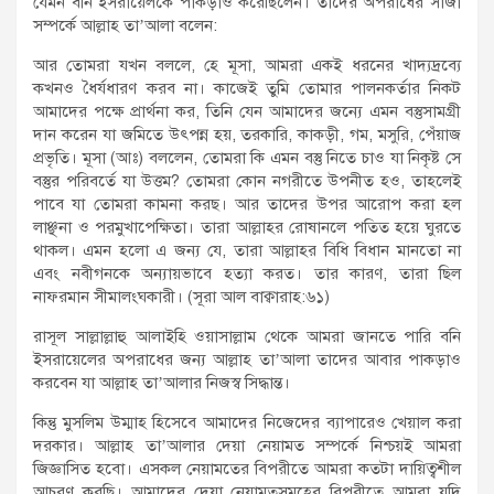
যেমন বনি ইসরায়েলকে পাকড়াও করেছিলেন। তাদের অপরাধের সাজা
সম্পর্কে আল্লাহ তা’আলা বলেন:
আর তোমরা যখন বললে, হে মূসা, আমরা একই ধরনের খাদ্যদ্রব্যে
কখনও ধৈর্যধারণ করব না। কাজেই তুমি তোমার পালনকর্তার নিকট
আমাদের পক্ষে প্রার্থনা কর, তিনি যেন আমাদের জন্যে এমন বস্তুসামগ্রী
দান করেন যা জমিতে উৎপন্ন হয়, তরকারি, কাকড়ী, গম, মসুরি, পেঁয়াজ
প্রভৃতি। মূসা (আঃ) বললেন, তোমরা কি এমন বস্তু নিতে চাও যা নিকৃষ্ট সে
বস্তুর পরিবর্তে যা উত্তম? তোমরা কোন নগরীতে উপনীত হও, তাহলেই
পাবে যা তোমরা কামনা করছ। আর তাদের উপর আরোপ করা হল
লাঞ্ছনা ও পরমুখাপেক্ষিতা। তারা আল্লাহর রোষানলে পতিত হয়ে ঘুরতে
থাকল। এমন হলো এ জন্য যে, তারা আল্লাহর বিধি বিধান মানতো না
এবং নবীগনকে অন্যায়ভাবে হত্যা করত। তার কারণ, তারা ছিল
নাফরমান সীমালংঘকারী। (সূরা আল বাক্বারাহ:৬১)
রাসূল সাল্লাল্লাহু আলাইহি ওয়াসাল্লাম থেকে আমরা জানতে পারি বনি
ইসরায়েলের অপরাধের জন্য আল্লাহ তা’আলা তাদের আবার পাকড়াও
করবেন যা আল্লাহ তা’আলার নিজস্ব সিদ্ধান্ত।
কিন্তু মুসলিম উম্মাহ হিসেবে আমাদের নিজেদের ব্যাপারেও খেয়াল করা
দরকার। আল্লাহ তা’আলার দেয়া নেয়ামত সম্পর্কে নিশ্চয়ই আমরা
জিজ্ঞাসিত হবো। এসকল নেয়ামতের বিপরীতে আমরা কতটা দায়িত্বশীল
আচরণ করছি। আমাদের দেয়া নেয়ামতসমূহের বিপরীতে আমরা যদি