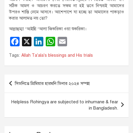
সঠিক আমল ও আচরণ করতে সক্ষম না হই তবে নিশ্চয়ই আমাদের
উপরও শাস্তি নেমে আসবে। আশেপাশে যা হচ্ছে তা আমাদের পাকড়াও
করার আলামত নয় তো?
আল্লাহুম্মা ‘আইন্নি ‘আলা জিকরিকা ওয়া শুকরিকা।
F
X
Li
W
E
a
n
h
m
Tags:
Allah Ta'ala's blessings and His trials
c
k
at
ail
e
e
s
b
dI
A
Post
সিডনিতে প্রিমিয়ার হারমনি ডিনার ২০২৪ সম্পন্ন
o
n
p
navigation
o
p
Helpless Rohingya are subjected to inhumane & fear
k
in Bangladesh.