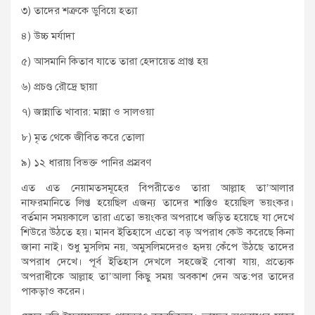
৩) তাদের শত্রুকে ডুবিয়ে হত্যা
৪) উচ্চ মর্যাদা
৫) আসমানি কিতাব যাতে তারা হেদায়েত প্রাপ্ত হয়
৬) প্রচণ্ড রৌদ্রে ছায়া
৭) জান্নাতি খাবার: মান্না ও সালওয়া
৮) মৃত থেকে জীবিত করে তোলা
৯) ১২ ধারায় বিভক্ত পানির প্রস্রবণ
এত এত নেয়ামতসমূহের বিপরীতেও তারা আল্লাহ তা’আলার
নাফরমানিতে লিপ্ত হয়েছিল এজন্য তাদের শাস্তিও হয়েছিল ভয়ংকর।
বর্তমান সময়কালে তারা এতো ভয়ংকর অপরাধে জড়িত হয়েছে যা দেখে
শিউরে উঠতে হয়। মানব ইতিহাসে এতো বড় অপরাধ কেউ করেছে কিনা
জানা নাই। শুধু মুসলিম নয়, অমুসলিমদেরও হৃদয় কেঁপে উঠছে তাদের
অপরাধ দেখে। পূর্ব ইতিহাস দেখলে সহজেই বোঝা যায়, প্রত্যেক
অপরাধীকে আল্লাহ তা’আলা কিছু সময় অবকাশ দেন অত:পর তাদের
পাকড়াও করেন।