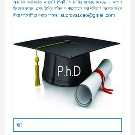
একাধিক তথাকথিত অনারারি পিএইচডি ডিগ্রি সংগ্রহ করেছেন। আপনি
কি মনে করেন, এসব ডিগ্রি বাতিল বা প্রত্যাহার করা উচিত? যেকোন তথ্য
দিয়ে সহযোগিতা করতে পারেন : suprovat.ceo@gmail.com
হ্যা