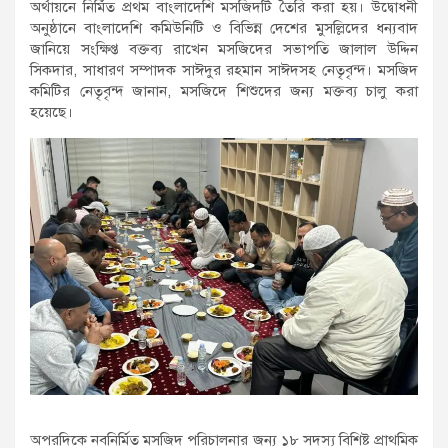
অর্থায়নে নির্মিত প্রথম বাংলাদেশি মসজিদটি তৈরি করা হয়। উদ্বোধনী
অনুষ্ঠানে বাংলাদেশি কমিউনিটি ও বিভিন্ন দেশের মুসল্লিদের ধন্যবাদ
জানিয়ে সংক্ষিপ্ত বক্তব্য রাখেন মসজিদের সভাপতি জালাল উদ্দিন
সিকদার, সাধারণ সম্পাদক সাঈদুর রহমান সাঈদসহ নেতৃবৃন্দ। মসজিদ
কমিটির নেতৃবৃন্দ জানান, মসজিদে শিশুদের জন্য মক্তব্য চালু করা
হয়েছে।
অপরদিকে নবনির্মিত মসজিদ পরিচালনার জন্য ১৮ সদস্য বিশিষ্ট প্রাথমিক