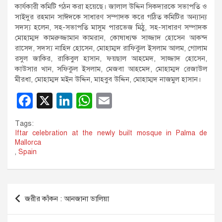
কার্যকারী কমিটি গঠন করা হয়েছে। জালাল উদ্দিন সিকদারকে সভাপতি ও
সাইদুর রহমান সাঈদকে সাধারণ সম্পাদক করে গঠিত কমিটির অন্যান্য
সদস্য হলেন, সহ-সভাপতি মাসুম পারভেজ মিঠু, সহ-সাধারণ সম্পাদক
মোহাম্মদ কামরুজ্জামান কামরান, কোষাধ্যক্ষ সাজ্জাদ হোসেন আকন্দ
রাসেদ, সদস্য নাহিদ হোসেন, মোহাম্মদ রাফিকুল ইসলাম আলম, গোলাম
রসুল জাকির, রাকিবুল হাসান, ফয়ছাল আহমেদ, সাজ্জাদ হোসেন,
কাউসার খান, সফিকুল ইসলাম, মেজবা আহমেদ, মোহাম্মদ রেজাউল
মীরধা, মোহাম্মদ মইন উদ্দিন, মাহবুব উদ্দিন, মোহাম্মদ নাজমুল হাসান।
F
X
Li
W
E
a
n
h
m
Tags:
c
k
at
ail
Iftar celebration at the newly built mosque in Palma de
Mallorca
e
e
s
,
Spain
b
dI
A
o
n
p
Post
o
p
জরীর কাঁকন : আনজানা ডালিয়া
navigation
k