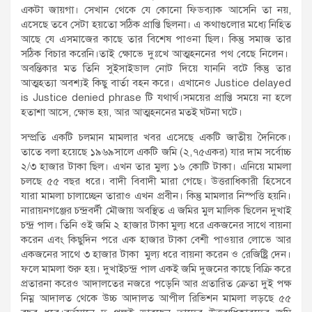
একটা জায়গা। সেখান থেকে যে কোনো ফিডব্যাক আসেনি তা নয়,
এসেছে তবে সেটা হয়তো সঠিক প্রাপ্তি ছিলনা। এ কথাগুলোর মধ্যে নিহিত
আছে যে এসমাজের কাছে তার বিশেষ পাওনা ছিল। কিন্তু সমাজ তার
সঠিক বিচার করেনি।তাই ক্ষোভে দুঃখে আত্মহননের পথ বেছে নিলেন।
অবন্তিকার মত তিনি সুইসাইডাল নোট দিয়ে যাননি বটে কিন্তু তার
আত্মহত্যা অবশ্যই কিছু বার্তা বহন করে। এখানেও Justice delayed
is Justice denied phrase টি যথার্থ।সময়ের প্রাপ্তি সময়ে না হলে
হতাশা আসে, ক্ষোভ হয়, আর আত্মহননের মতই ঘটনা ঘটে।
সম্প্রতি একটি চলমান মামলার খবর এসেছে একটি জাতীয় দৈনিকে।
তাতে বলা হয়েছে ১৯৬৯সালে একটি জমি (২,৭৫একর) যার দাম সর্বোচ্চ
২/৩ হাজার টাকা ছিল। এখন তার মুল্য ১৬ কোটি টাকা। এনিয়ে মামলা
চলছে ৫৫ বছর ধরে। বাদী বিবাদী মারা গেছে। উত্তরাধিকারী হিসেবে
যারা মামলা চালাচ্ছেন তারাও এখন প্রবীন। কিন্তু মামলার নিস্পত্তি হয়নি।
নারায়নগঞ্জের চন্দ্রবর্দী মৌজায় অবস্থিত এ জমির মুল মালিক ছিলেন দুখাই
চন্দ্র পাল। তিনি ওই জমি ২ হাজার টাকা মুল্য ধরে একজনের সাথে বায়না
করেন এবং কিছুদিন পরে এক হাজার টাকা বেশী পাওয়ার লোভে আর
একজনের সাথে ৩ হাজার টাকা মুল্য ধরে বায়না করেন ও রেজিষ্ট্রি দেন।
ফলে মামলা শুরু হয়। দুখাইচন্দ্র পাল একই জমি দুজনের কাছে বিক্রি করে
প্রতারনা করেও আদালতের নজরে পড়েনি আর প্রতারিত ক্রেতা দুই পক্ষ
নিম্ন আদালত থেকে উচ্চ আদালত আপীল রিভিশন মামলা লড়ছে ৫৫