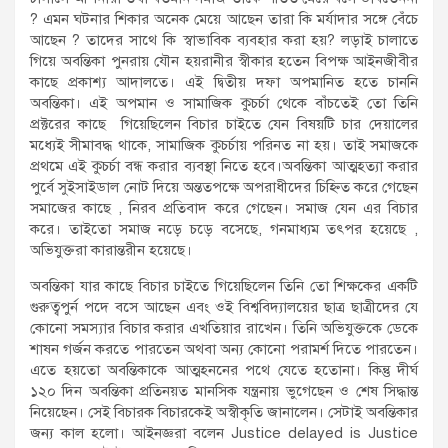
? এমন ঘটনার শিকার অনেক মেয়ে আছেন তারা কি মর্যাদার সঙ্গে বেঁচে
আছেন ? তাদের সাথে কি স্বাভাবিক ব্যবহার করা হয়? লড়াই চালাতে
গিয়ে অবন্তিকা পুনরায় যৌন হয়রানীর স্বীকার হতেন বিপক্ষ আইনজীবীর
কাছে প্রকাশ্য আদালতে। এই দ্বিতীয় দফা অপমানিত হতে চাননি
অবন্তিকা। এই অপমান ও সামাজিক কুচর্চা থেকে বাঁচতেই তো তিনি
প্রক্টরের কাছে গিয়েছিলেন বিচার চাইতে যেন বিষয়টি চার দেয়ালের
মধ্যেই সীমাবদ্ধ থাকে, সামাজিক কুচর্চায় পরিনত না হয়। তাই সমাজকে
প্রথমে এই কুচর্চা বন্ধ করার ব্যবস্থা নিতে হবে।অবন্তিকা আত্মহত্যা করার
পুর্বে সুইসাইডাল নোট দিয়ে অন্ততপক্ষে অপরাধীদের চিহ্নিত করে গেছেন
সমাজের কাছে , নিরব প্রতিবাদ করে গেছেন। সমাজ যেন এর বিচার
করে। তাইতো সমাজ নড়ে চড়ে বসেছে, গনমাধ্যম তৎপর হয়েছে ,
অভিযুক্তরা কারান্তরীন হয়েছে।
অবন্তিকা যার কাছে বিচার চাইতে গিয়েছিলেন তিনি তো শিক্ষকের একটি
গুরুত্বপুর্ন পদে বসে আছেন এবং ওই বিশ্ববিদ্যালয়ের ছাত্র ছাত্রীদের যে
কোনো সমস্যার বিচার করার এখতিয়ার রাখেন। তিনি অভিযুক্তকে ডেকে
শাষন গর্জন করতে পারতেন অথবা অন্য কোনো পরামর্শ দিতে পারতেন।
এতে হয়তো অবন্তিকাকে আত্মহননের পথে যেতে হতোনা। কিন্তু দীর্ঘ
১২০ দিন অবন্তিকা প্রতিনয়ত মানসিক যন্ত্রনায় ভুগেছেন ও শেষ সিদ্ধান্ত
নিয়েছেন। সেই বিচারক বিচারকেই অস্বীকৃতি জানালেন। সেটাই অবন্তিকার
জন্য কাল হলো। আইনজ্ঞরা বলেন Justice delayed is Justice