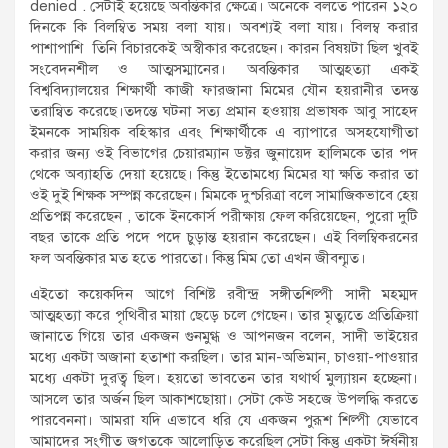
denied . সেটাই হয়েছে অবন্তিকার ক্ষেত্রে। অনেকে বলতে পারেন ১২০
দিনকে কি বিলম্বিত সময় বলা যায়। অবশ্যই বলা যায়। বিলম্ব করার
পাশাপাশি তিনি বিচারকেই অস্বীকার করেছেন। কারন বিষয়টা ছিল খুবই
সংবেদনশীল ও আত্মসম্মানের। অবন্তিকার আত্মহত্যা একই
বিশ্ববিদ্যালয়ের শিক্ষার্থী কাজী ফারজানা মিমের যৌন হয়রানীর তদন্ত
তরান্বিত করেছে।তদন্তে ঘটনা সত্য প্রমান হওয়ায় প্রভাষক আবু সাহেদ
ইমনকে সাময়িক বহিস্কার এবং শিক্ষার্থীকে এ ব্যাপারে অসহযোগীতা
করার জন্য ওই বিভাগের চেয়ারম্যান ডক্টর জুনায়েদ হালিমকে তার পদ
থেকে অব্যাহতি দেয়া হয়েছে। কিন্তু ইতোমধ্যে মিমের যা ক্ষতি করার তা
ওই দুই শিক্ষক সম্পন্ন করেছেন। মিমকে দুশ্চরিত্রা বলে সামাজিকভাবে হেয়
প্রতিপন্ন করেছেন , তাকে ইনকোর্স পরীক্ষায় ফেল করিয়েছেন, পুরো দুটি
বছর তাকে প্রতি পদে পদে চুড়ান্ত হয়রান করেছেন। এই বিলম্বিকরনের
ফল অবন্তিকার মত হতে পারতো। কিন্তু মিম তো এখন জীবন্মৃত।
এইতো কয়েকদিন আগে বিশিষ্ট রবীন্দ্র সঙ্গীতশিল্পী সাদী মহম্মদ
আত্মহত্যা করে পৃথিবীর মায়া ছেড়ে চলে গেছেন। তার মৃত্যুতে প্রতিক্রিয়া
জানাতে গিয়ে তার একজন গুনমুগ্ধ ও আপনজন বলেন, সাদী ভাইয়ের
মধ্যে একটা অজানা হতাশা করছিল। তার মান-অভিমান, চাওয়া-পাওয়ার
মধ্যে একটা দুরত্ব ছিল। হয়তো ভাবতেন তার যথার্থ মুল্যায়ন হচ্ছেনা।
আসলে তার অর্জন ছিল আকাশছোয়া। সেটা কেউ সহজে উপলদ্ধি করতে
পারবেননা। আমরা যদি এভাবে ধরি যে একজন পুরূশ শিল্পী যেভাবে
আমাদের সংগীত জগতকে আলোড়িত করেছিল সেটা কিন্তু একটা ঈর্ষনীয়