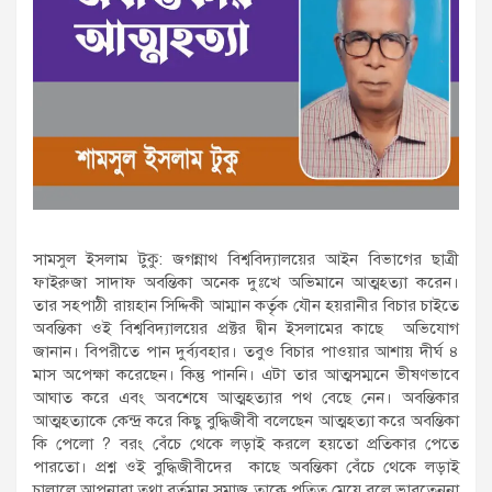
সামসুল ইসলাম টুকু: জগন্নাথ বিশ্ববিদ্যালয়ের আইন বিভাগের ছাত্রী
ফাইরুজা সাদাফ অবন্তিকা অনেক দুঃখে অভিমানে আত্মহত্যা করেন।
তার সহপাঠী রায়হান সিদ্দিকী আম্মান কর্তৃক যৌন হয়রানীর বিচার চাইতে
অবন্তিকা ওই বিশ্ববিদ্যালয়ের প্রক্টর দ্বীন ইসলামের কাছে অভিযোগ
জানান। বিপরীতে পান দুর্ব্যবহার। তবুও বিচার পাওয়ার আশায় দীর্ঘ ৪
মাস অপেক্ষা করেছেন। কিন্তু পাননি। এটা তার আত্মসম্মনে ভীষণভাবে
আঘাত করে এবং অবশেষে আত্মহত্যার পথ বেছে নেন। অবন্তিকার
আত্মহত্যাকে কেন্দ্র করে কিছু বুদ্ধিজীবী বলেছেন আত্মহত্যা করে অবন্তিকা
কি পেলো ? বরং বেঁচে থেকে লড়াই করলে হয়তো প্রতিকার পেতে
পারতো। প্রশ্ন ওই বুদ্ধিজীবীদের কাছে অবন্তিকা বেঁচে থেকে লড়াই
চালালে আপনারা তথা বর্তমান সমাজ তাকে পতিত মেয়ে বলে ভাবতেননা