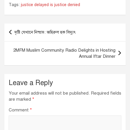
a
n
h
m
Tags:
justice delayed is justice denied
c
k
at
ail
e
e
s
b
dI
A
Post
দৃষ্টি যেখানে নিষ্প্রভ: জহিরুল হক বিদ্যুৎ
o
n
p
navigation
o
p
2MFM Muslim Community Radio Delights in Hosting
k
Annual Iftar Dinner
Leave a Reply
Your email address will not be published.
Required fields
are marked
*
Comment
*