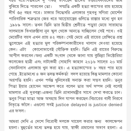
বছর ধরে।বর্তমানে দু পক্ষই ভাবছেন তাদের উত্তরাধিকারদের জমি
বুঝিয়ে দিতে পারবেন তো। সম্প্রতি একটি হত্যা কান্ডের রায় হয়েছে
দীর্ঘ ৩৫ বছর পরে। ঢাকার সিদ্ধেসরি এলাকার গৃহবধু সগিরা মোর্শেদ
পারিবারিক শত্রুতার জের ধরে আগ্নেয়াস্ত্রের গুলিতে রাস্তার মধ্যে খুন হন
.১৯৮৯ সালে। তখন তিনি তার দ্বিতীয় শ্রেনীতে পড়ুয়া মেয়ে সারাহাত
সালমাকে ভিখারুন্নিসা নুন স্কুল থেকে আনতে যাচ্ছিলেন সেই পথে। ওই
মেয়েটির বয়স এখন প্রায় ৪২ বছর। সেই মেয়ে এই রায়ের প্রেক্ষিতে প্রশ্ন
তুলেছেন এই হত্যার মুল পরিকল্পনাকারীদের খালাস দেওয়া হয়েছে
কেন। এটা কোনোভাবেই যৌক্তিক হয়নি। তিনি এই রায়ের বিরুদ্ধে
আপীল করবেন।অন্য একটি সংবাদ থেকে জানা যায় কুমিল্লা ভিক্টোরিয়া
কলেজের ছাত্রী এবং নাট্যকর্মী সোহাগি জাহান ২০১৬ সালে্র ২০ মার্চ
সেনানিবাস এলাকায় খুন করা হয়। এ হত্যাকান্ডের ৮ বছর পার হয়ে
গেছে ,ইতোমধ্যে ৪ জন তদন্ত কর্মকর্তা বদল হয়েছে কিন্তু মামলার কোনো
অগ্রগতি হয়নি। এখন পর্যন্ত খুনিদেরই সনাক্ত করা সম্ভব হয়নি। তনুর
পিতা ইয়ার হোসেন আক্ষেপ করে বলেন তার অর্থ সম্পদ নেই বলেই
মামলার এই দুরবস্থা।এজন্য তিনি প্রাধানমন্ত্রীর সাথে দেখা করতে চান।
তনুর পিতা মাতা আজ অসহায় দিন যাপন করছেন।বিচারের বানী নিরবে
নিভৃতে কাঁদে। এগুলো সবই justice delayed is justice denied
এর ফসল।
আমরা দেখি এ দেশে বিরোধী দলকে ঘায়েল করার জন্য কালক্ষেপন
হয়না। মুহুর্তের মধ্যে তদন্ত হয়ে যায়, স্বাক্ষী প্রমানের অভাব হয়না। এ