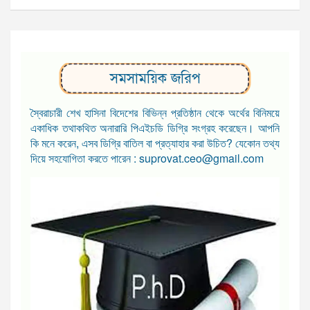
সমসাময়িক জরিপ
স্বৈরাচারী শেখ হাসিনা বিদেশের বিভিন্ন প্রতিষ্ঠান থেকে অর্থের বিনিময়ে
একাধিক তথাকথিত অনারারি পিএইচডি ডিগ্রি সংগ্রহ করেছেন। আপনি
কি মনে করেন, এসব ডিগ্রি বাতিল বা প্রত্যাহার করা উচিত? যেকোন তথ্য
দিয়ে সহযোগিতা করতে পারেন : suprovat.ceo@gmail.com