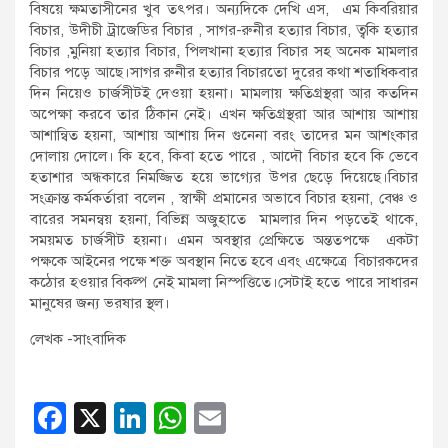
বিষয়ে ক্ষমতাসীনের খুব তৎপর। অন্যদিকে দেখি এস, এম কিবরিয়ার
বিচার, উদীচী ট্রাজেডির বিচার , সাগর-রুনীর হত্যার বিচার, ত্বকি হত্যার
বিচার ,মুনিয়া হত্যার বিচার, পিলখানা হত্যার বিচার সহ অনেক মামলার
বিচার পড়ে আছে।সাগর রুনীর হত্যার বিচারতো দুরের কথা শতাধিকবার
দিন নিয়েও চার্জসীটই দেওয়া হয়না। মামলায় ক্ষতিগ্রস্থরা আর কতদিন
অপেক্ষা করবে তার ঠিকান নেই। এখন ক্ষতিগ্রস্থরা আর আশায় আশায়
আশান্বিত হয়না, আশায় আশায় দিন গুনেনা বরং তাদের মন আশংকার
দোলায় দোলে। কি হবে, কিবা হতে পারে , আদৌ বিচার হবে কি ভেবে
হতাশার অন্ধকারে নিমজ্জিত হয়ে ভাগ্যের উপর ছেড়ে দিয়েছে।বিচার
সংক্রান্ত কর্মকর্তারা বলেন , স্বাক্ষী প্রমানের অভাবে বিচার হয়না, বেঞ্চ ও
বারের সমনন্বয় হয়না, বিভিন্ন অজুহাতে মামলার দিন পড়তেই থাকে,
সময়মত চার্জসীট হয়না। এমন অবস্থার প্রেক্ষিতে অন্ততপক্ষে একটা
পক্ষকে আইনের পক্ষে শক্ত অবস্থান নিতে হবে এবং এক্ষেত্রে বিচারকদের
কঠোর হওয়ার বিকল্প নেই মামলা নিস্পত্তিতে।সেটাই হতে পারে সাধারন
মানুষের জন্য ভরষার স্থল।
লেখক -সাংবাদিক
F
X
Li
W
E