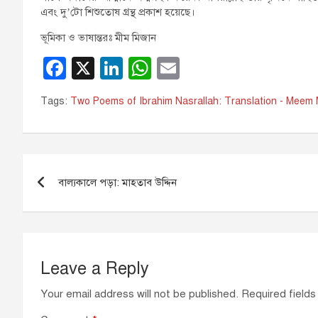
এবং দু’টো শিশুতোষ গ্রন্থ প্রকাশ হয়েছে।
ভূমিকা ও ভাষান্তরঃ মীম মিজান
F
X
Li
W
E
a
n
h
m
Tags:
Two Poems of Ibrahim Nasrallah: Translation - Meem
c
k
at
ail
e
e
s
b
dI
A
Post
o
n
p
বাল্যকালে পড়া: মাহতাব উদ্দিন
navigation
o
p
k
Leave a Reply
Your email address will not be published.
Required field