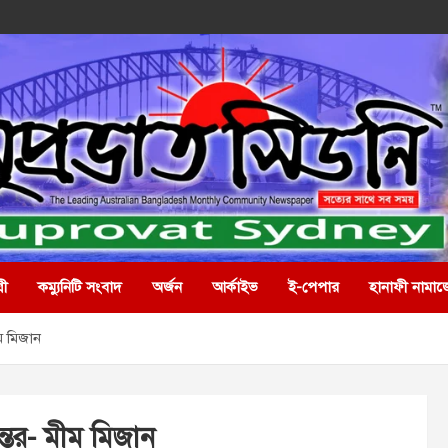
রী
কম্যুনিটি সংবাদ
অর্জন
আর্কাইভ
ই-পেপার
হানাফী নামাজ
ীম মিজান
ন্তর- মীম মিজান