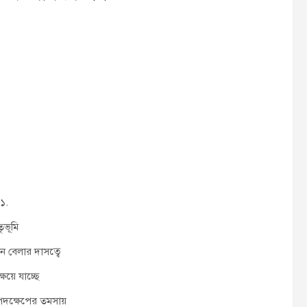
১.
তৃভূমি
 বেলার দাসত্বে
্ষয়ে যাচ্ছে
দক্ষেপের তমসায়