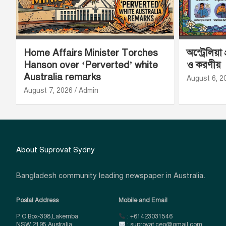
Home Affairs Minister Torches
অস্ট্রেলিয়া
Hanson over ‘Perverted’ white
ও করণীয়
Australia remarks
August 6, 2
August 7, 2026
Admin
About Suprovat Sydny
Bangladesh community leading newspaper in Australia.
Postal Address
Mobile and Email
P.O Box-398,Lakemba
: +61423031546
NSW 2195 Australia.
: suprovat.ceo@gmail.com