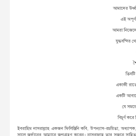
আমাদের ঊর্ধ্বশ
এই অপূর্ণ
আমরা নিজেদে
যুদ্ধবন্দির 
শ
তিনটি ক্
একাকী রাতে
একটি আবাস
যে সময়
বিচূর্ণ কর
ইবরাহিম নাসরাল্লাহ একজন ফিলিস্তিনি কবি, উপন্যাস-রচয়িতা, অধ্যাপক
সালে জর্দানের আম্মানে জন্মগ্রহণ করেন। নাসরাল্লাহ তার সৃজনে সাহিত্