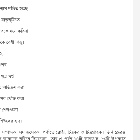
্বাস দগ্ধিত হচ্ছে
 মাতৃভূমিতে
রকে মনে করিনা
থেকে বেশী কিছু।
২.
ৈশব
ষুদ্র স্বপ্ন
 অতিক্রম করা
ের খোঁজ করা
ে শেলগুলো
ে শিশুদের হৃদ।
, সম্পাদক, সমাজসেবক, পর্বাতোরোহী, চিত্রকর ও চিত্রগ্রাহক। তিনি ১৯৫৪
য কাননকে ভরিয়ে দিয়েছেন। তার এ পর্যন্ত ১৪টি কাব্যগ্রন্থ, ১৩টি উপন্যাস