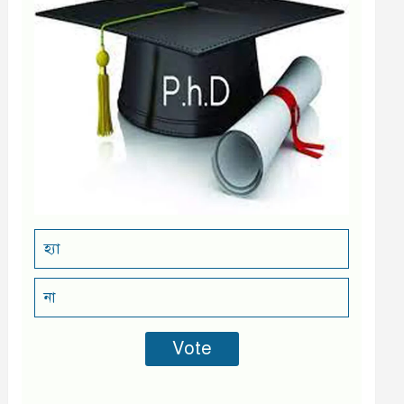
হ্যা
না