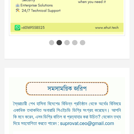
সমসাময়িক জরিপ
স্বৈরাচারী শেখ হাসিনা বিদেশের বিভিন্ন প্রতিষ্ঠান থেকে অর্থের বিনিময়ে
একাধিক তথাকথিত অনারারি পিএইচডি ডিগ্রি সংগ্রহ করেছেন। আপনি
কি মনে করেন, এসব ডিগ্রি বাতিল বা প্রত্যাহার করা উচিত? যেকোন তথ্য
দিয়ে সহযোগিতা করতে পারেন : suprovat.ceo@gmail.com