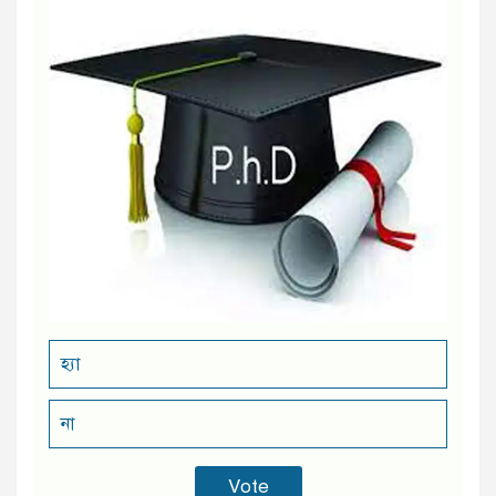
হ্যা
না