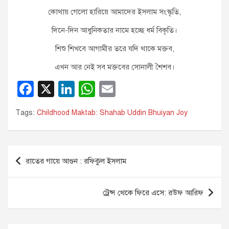
কোথায় গেলো হারিয়ে আমাদের ইসলাম সংস্কৃতি,
দিনে-দিন আধুনিকতার নামে হচ্ছে ধর্ম বিকৃতি।
শিশু শিখবে আগামীর তরে যদি থাকে মক্তব,
এখন আর নেই সব মক্তবের সোনালী শৈশব।
F
X
Li
W
E
a
n
h
m
Tags:
Childhood Maktab: Shahab Uddin Bhuiyan Joy
c
k
at
ail
e
e
s
b
dI
A
Post
রাতের গায়ে আগুন : রফিকুল ইসলাম
o
n
p
navigation
o
p
ট্রেন্স থেকে ফিরে এসে: রউফ আরিফ
k