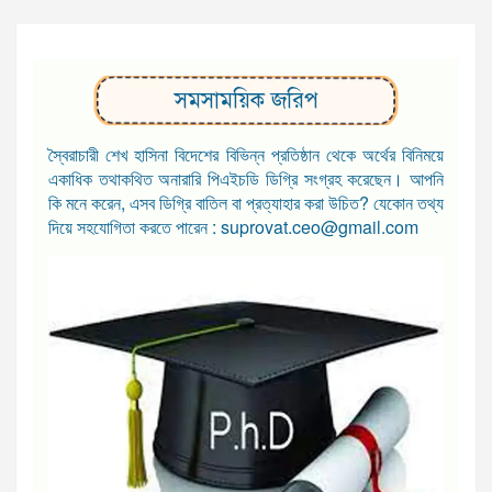
সমসাময়িক জরিপ
স্বৈরাচারী শেখ হাসিনা বিদেশের বিভিন্ন প্রতিষ্ঠান থেকে অর্থের বিনিময়ে
একাধিক তথাকথিত অনারারি পিএইচডি ডিগ্রি সংগ্রহ করেছেন। আপনি
কি মনে করেন, এসব ডিগ্রি বাতিল বা প্রত্যাহার করা উচিত? যেকোন তথ্য
দিয়ে সহযোগিতা করতে পারেন : suprovat.ceo@gmail.com