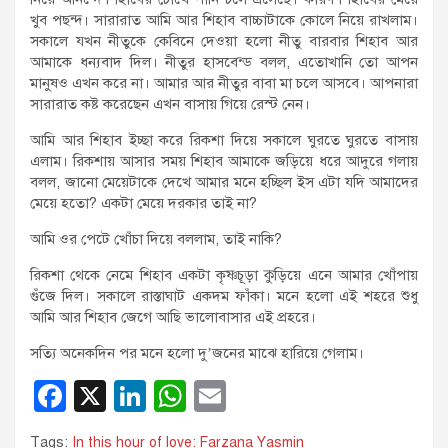
খুব পছন্দ। সারারাত আমি আর শিহাব বাচ্চাটাকে কোলে নিয়ে রাখলাম।
সকালে যখন নীতুকে কেবিনে দেওয়া হলো নীতু বারবার শিহাব আর
আমাকে ধন্যবাদ দিল। নীতুর হাসবেন্ড বলল, এতোখানি তো আপন
মানুষও এখন করে না। আমার আর নীতুর বাবা মা চলে আসবে। আপনারা
সারারাত কষ্ট করেছেন এখন বাসায় গিয়ে রেস্ট নেন।
আমি আর শিহাব ইচ্ছা করে রিকশা দিয়ে সকালে ঘুরতে ঘুরতে বাসায়
এলাম। রিকশায় আসার সময় শিহাব আমাকে জড়িয়ে ধরে আদুরে গলায়
বলল, জানো মেয়েটাকে দেখে আমার মনে হচ্ছিল ইস এটা যদি আমাদের
মেয়ে হতো? একটা মেয়ে দরকার তাই না?
আমি ওর পেটে খোঁচা দিয়ে বললাম, তাই নাকি?
রিকশা থেকে নেমে শিহাব একটা কৃষ্ণচূড়া কুড়িয়ে এনে আমার খোঁপায়
গুঁজে দিল। সকালে রাস্তাঘাট একদম ফাঁকা। মনে হলো এই শহরে শুধু
আমি আর শিহাব জেগে আছি ভালোবাসার এই প্রহরে।
সত্যি অনেকদিন পর মনে হলো দু’জনের মাঝে হারিয়ে গেলাম।
F
X
Li
W
E
a
n
h
m
Tags:
In this hour of love: Farzana Yasmin