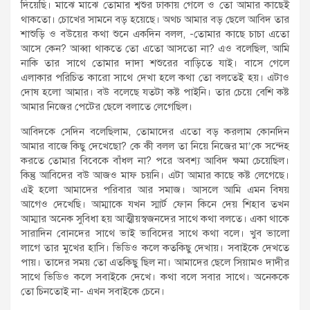
দিয়েছি। মাঝে মাঝে তোমার শ্বশুর ঢাকায় গেলে ও তো আমার কাছেই
থাকতো। চোখের সামনে বড় হয়েছে। অথচ আমার বড় ছেলে আবিদ তার
শাশুড়ি ও বউয়ের কথা শুনে একদিন বলল, -তোমার কাছে চাচা এতো
আসে কেন? আব্বা থাকতে তো এতো আসতো না? এও বলেছিল, আমি
নাকি তার সাথে তোমার দাদা শশুরের বাড়িতে যাই। বাসে গেলে
এলাকার পরিচিত কারো সাথে দেখা হলে কথা তো বলতেই হয়। এটাও
দোষ হলো আমার। বউ বলেছে যতটা কষ্ট পাইনি। তার চেয়ে বেশি কষ্ট
আমার নিজের পেটের ছেলে বলাতে লেগেছিল।
আবিদকে সেদিন বলেছিলাম, তোমাদের এতো বড় করলাম কোনদিন
আমার বাজে কিছু দেখেছো? কে কী বলল তা নিয়ে নিজের মা’কে সন্দেহ
করতে তোমার বিবেকে বাঁধল না? পরে অবশ্য আবিদ ক্ষমা চেয়েছিল।
কিন্তু আবিদের বউ আজও মাফ চয়নি। এটা আমার কাছে কষ্ট লেগেছে।
এই হলো আমাদের পরিবার আর সমাজ। আসলে আমি এমন বিষয়
আগেও দেখেছি। আম্মাকে যখন স্মার্ট ফোন কিনে দেয় শিহাব তখন
আম্মার অনেক সুবিধা হয় আত্মীয়স্বজনদের সাথে কথা বলতে। একা থাকে
সারাদিন বোনদের সাথে ভাই ভাবিদের সাথে কথা বলে। খুব ভালো
লাগে তার মুখের হাসি। ভিডিও কলে কতকিছু দেখায়। সবাইকে দেখতে
পায়। তাদের সময় তো এতকিছু ছিল না। আমাদের ছেলে সিয়ামও দাদীর
সাথে ভিডিও কলে সবাইকে দেখে। কথা বলে সবার সাথে। অনেককে
তো চিনতোই না- এখন সবাইকে চেনে।