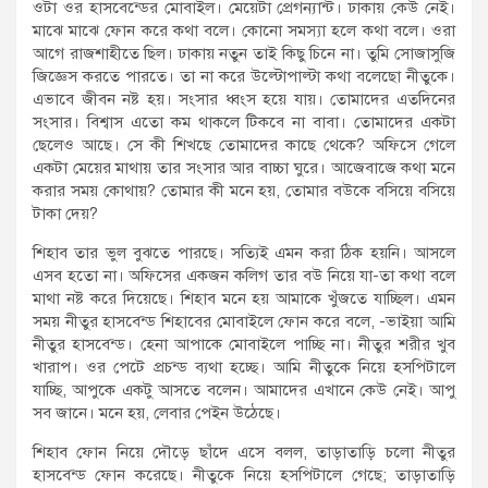
ওটা ওর হাসবেন্ডের মোবাইল। মেয়েটা প্রেগন্যান্ট। ঢাকায় কেউ নেই।
মাঝে মাঝে ফোন করে কথা বলে। কোনো সমস্যা হলে কথা বলে। ওরা
আগে রাজশাহীতে ছিল। ঢাকায় নতুন তাই কিছু চিনে না। তুমি সোজাসুজি
জিজ্ঞেস করতে পারতে। তা না করে উল্টোপাল্টা কথা বলেছো নীতুকে।
এভাবে জীবন নষ্ট হয়। সংসার ধ্বংস হয়ে যায়। তোমাদের এতদিনের
সংসার। বিশ্বাস এতো কম থাকলে টিকবে না বাবা। তোমাদের একটা
ছেলেও আছে। সে কী শিখছে তোমাদের কাছে থেকে? অফিসে গেলে
একটা মেয়ের মাথায় তার সংসার আর বাচ্চা ঘুরে। আজেবাজে কথা মনে
করার সময় কোথায়? তোমার কী মনে হয়, তোমার বউকে বসিয়ে বসিয়ে
টাকা দেয়?
শিহাব তার ভুল বুঝতে পারছে। সত্যিই এমন করা ঠিক হয়নি। আসলে
এসব হতো না। অফিসের একজন কলিগ তার বউ নিয়ে যা-তা কথা বলে
মাথা নষ্ট করে দিয়েছে। শিহাব মনে হয় আমাকে খুঁজতে যাচ্ছিল। এমন
সময় নীতুর হাসবেন্ড শিহাবের মোবাইলে ফোন করে বলে, -ভাইয়া আমি
নীতুর হাসবেন্ড। হেনা আপাকে মোবাইলে পাচ্ছি না। নীতুর শরীর খুব
খারাপ। ওর পেটে প্রচন্ড ব্যথা হচ্ছে। আমি নীতুকে নিয়ে হসপিটালে
যাচ্ছি, আপুকে একটু আসতে বলেন। আমাদের এখানে কেউ নেই। আপু
সব জানে। মনে হয়, লেবার পেইন উঠেছে।
শিহাব ফোন নিয়ে দৌড়ে ছাঁদে এসে বলল, তাড়াতাড়ি চলো নীতুর
হাসবেন্ড ফোন করেছে। নীতুকে নিয়ে হসপিটালে গেছে; তাড়াতাড়ি