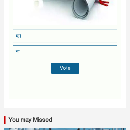
হ্যা
না
You may Missed