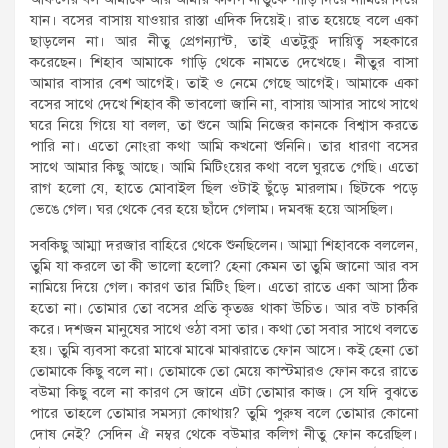
যান। বসের বাসায় যাওয়ার রাস্তা এদিক দিয়েই। রাত হয়েছে বলে একা
ছাড়লেন না। আর নীতু প্রেগন্যান্ট, তাই এতটুকু দায়িত্ব সহকারে
করেছেন। শিহাব আমাকে গাড়ি থেকে নামতে দেখেছে। নীতুর বাসা
আমার বাসার বেশ আগেই। তাই ও নেমে গেছে আগেই। আমাকে একা
বসের সাথে দেখে শিহাব কী ভাবলো জানি না, বাসায় আসার সাথে সাথে
ঘরে নিয়ে গিয়ে যা বলল, তা শুনে আমি নিজের কানকে বিশ্বাস করতে
পারি না। এতো নোংরা কথা আমি কখনো শুনিনি। তার ধারণা বসের
সাথে আমার কিছু আছে। আমি মিটিংয়ের কথা বলে ঘুরতে গেছি। এতো
রাগ হলো যে, হাতে মোবাইল ছিল ওটাই ছুঁড়ে মারলাম। ছিটকে পড়ে
ভেঙে গেল। ঘর থেকে বের হয়ে ছাঁদে গেলাম। দমবন্ধ হয়ে আসছিল।
সবকিছু আম্মা দরজার বাহিরে থেকে শুনছিলেন। আম্মা শিহাবকে বললেন,
তুমি যা করলে তা কী ভালো হলো? হেনা কেমন তা তুমি জানো আর বস
নামিয়ে দিয়ে গেল। কারণ তার মিটিং ছিল। এতো রাতে একা আসা ঠিক
হতো না। তোমার তো বসের প্রতি কৃতজ্ঞ থাকা উচিত। আর বউ চাকরি
করে। দশজন মানুষের সাথে ওঠা বসা তার। কথা তো সবার সাথে বলতে
হয়। তুমি ব্যবসা করো মাঝে মাঝে মাঝরাতে ফোন আসে। কই হেনা তো
তোমাকে কিছু বলে না। তোমাকে তো মেয়ে কাস্টমারও ফোন করে রাতে
বউমা কিছু বলে না কারণ সে জানে এটা তোমার কাজ। সে যদি বুঝতে
পারে তাহলে তোমার সমস্যা কোথায়? তুমি পুরুষ বলে তোমার কোনো
দোষ নেই? সেদিন ঐ নম্বর থেকে বউমার কলিগ নীতু ফোন করেছিল।