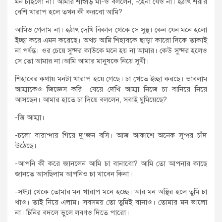
মন চাইলো না। আমার শাশুড়ি মা-ও বললেন, -হেনা যেও না। হঠাৎ শরীর
বেশি খারাপ হলে তখন কী করবো আমি?
আমিও গেলাম না। হঠাৎ দেখি বিকাল থেকে সে সুস্থ। কেন যেন মনে হলো
ইচ্ছা করে এমন করেছে। অথচ আমি শিহাবকে ছাড়া কারো দিকে তাকাই
না পর্যন্ত। ওর চেয়ে সুন্দর কাউকে মনে হয় না আমার। কেউ সুন্দর হলেও
সে তো আমার না।আমি আমার মানুষকে নিয়ে সুখী।
শিহাবের কথায় মনটা খারাপ হয়ে গেছে। চা খেতে ইচ্ছা করছে। ভাবলাম
আম্মাকেও জিজ্ঞেস করি। যেয়ে দেখি আম্মা নিজে চা বানিয়ে নিয়ে
আসছেন। আমার হাতে চা দিয়ে বললেন, সবাই ঘুমিয়েছে?
-জি আম্মা।
-চলো বারান্দায় গিয়ে দু’জন বসি। আজ আকাশে অনেক সুন্দর চাঁদ
উঠেছে।
-আপনি কী করে জানলেন আমি চা বানাবো? আমি তো আপনার কাছে
জানতে আসছিলাম আপনিও চা খাবেন কিনা।
-সন্ধ্যা থেকে তোমার মন খারাপ মনে হচ্ছে। আর মন অস্থির হলে তুমি চা
খাও। তাই নিয়ে এলাম। সবসময় তো তুমিই বানাও। তোমার মন ভালো
না। চিনির বদলে ভুলে লবণও দিতে পারো।