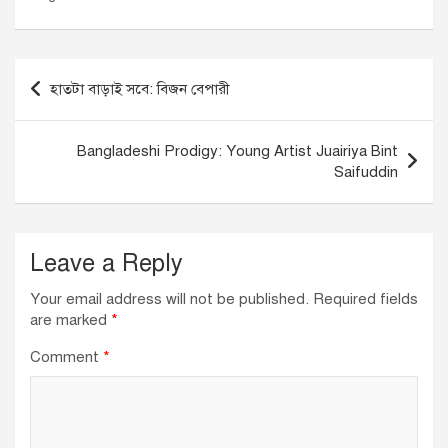
c
k
at
ail
e
e
s
b
dI
A
Post
হাতটা বাড়াই সবে: বিজন বেপারী
o
n
p
navigation
o
p
Bangladeshi Prodigy: Young Artist Juairiya Bint
k
Saifuddin
Leave a Reply
Your email address will not be published.
Required fields
are marked
*
Comment
*