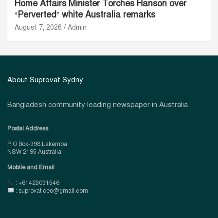
Home Affairs Minister Torches Hanson over
‘Perverted’ white Australia remarks
August 7, 2026
Admin
About Suprovat Sydny
Bangladesh community leading newspaper in Australia.
Postal Address
P.O Box-398,Lakemba
NSW 2195 Australia.
Mobile and Email
: +61423031546
: suprovat.ceo@gmail.com