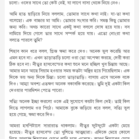
চলো। ওদের সাথে তো কেউ নেই, যা লাগে বাসা থেকে নিয়ে নেও।
আমি হাত ছাড়িয়ে নিয়ে বললাম, তোমার সাথে কথা নাই। যা-তা কথা
বলেছো। এক বাচ্চার মা আমি। তোমার সংসার করি। সমস্ত কিছু তোমার
জন্য করি। অথচ কারো সাথে একটু কথা বললে দোষ হয়ে যায়। বস
নামিয়ে দিয়ে গেলে তার সাথে সম্পর্ক হয়ে যায়। এতো নোংরা কথা
বলতে পারলে তুমি?
শিহাব কান ধরে বলল, প্লিজ ক্ষমা করে দেও। অনেক ভুল করেছি আর
এমন হবে না। এখন তাড়াতাড়ি চলো ওরা তো অপেক্ষা করছে, দেরী করা
ঠিক হবে না। নীতুর হাসবেন্ডের কথা শুনে মনে হচ্ছিল খুব চিন্তায় আছে।
আমার মনে আছে সিয়াম হওয়ার সময় কতটা অস্থির হয়ে গিয়েছিলাম। এক
দিকে ভয় অন্য দিকে চিন্তা। চলো তাড়াতাড়ি। বাসায় এসে অনেক বকে
দিও। আম্মা অবশ্য এতক্ষণ অনেক বকাবকি করেছে। তুমি দুই একটা কিল
দেওয়ার পারমিশন পেতে পারো।
সত্যি অনেক ইচ্ছা করলো ওকে এই সুযোগে কয়টা কিল দেই। তাই কিল
দিতে লাগলাম ওর পিঠে। আমাকে বুকে জড়িয়ে ধরে বলল, সত্যি ভুল
হয়ে গেছে, ক্ষমা করে দিও।
আমরা হসপিটালে সারারাত থাকলাম। নীতুর ফুটফুটে একটা মেয়ে
হয়েছে। নীতুর হাসবেন্ড তো খুশিতে আত্মহারা। এদিকে মেয়ে কোলে
নিয়ে আনন্দে শিহাবের চোখে পানি চলে এসেছে। কারণ শিহাবের মেয়ে