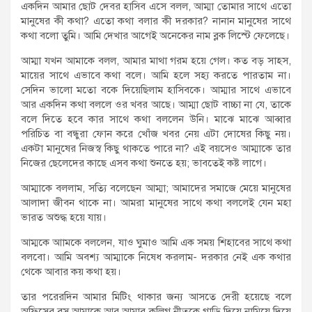
একদিন আমার ছোট দেবর হাসিব এসে বলল, আম্মা তোমার সাথে এতো
মানুষের কী কথা? এতো কথা বলার কী দরকার? নানান মানুষের সাথে
কথা বলো তুমি। আমি দেখার আগেই অনেকের নাম ব্লক লিস্টে ফেলেছে।
আম্মা যখন আমাকে বলল, আমার মাথা গরম হয়ে গেল। কত বড় সাহস,
মায়ের সাথে এভাবে কথা বলে। আমি হলে সহ্য করতে পারতাম না।
সেদিন ভালো মতো বকে দিয়েছিলাম হাসিবকে। আম্মার সাথে এভাবে
আর একদিন কথা বললে ওর খবর আছে। আম্মা ছোট বাচ্চা না যে, তাকে
বলে দিতে হবে কার সাথে কথা বললেন উনি। মাঝে মাঝে আব্বার
পরিচিত বা বন্ধুরা ফোন করে খোঁজ খবর নেয় এটা দোষের কিছু নয়।
একটা মানুষের নিজস্ব কিছু থাকতে পারে না? এই বয়সেও আম্মাকে তার
নিজের ছেলেদের কাছে এসব কথা শুনতে হয়; ভাবতেই কষ্ট লাগে।
আম্মাকে বললাম, সত্যি বলেছেন আম্মা; আমাদের সমাজে মেয়ে মানুষের
আলাদা জীবন থাকে না। আমরা মানুষের সাথে কথা বললেই যেন মহা
ভারত অশুদ্ধ হয়ে যায়।
আম্মকে আামকে বললেন, যাও ঘুমাও আমি এক সময় শিহাবের সাথে কথা
বলবো। আমি অবশ্য আম্মাকে নিষেধ করলাম- দরকার নেই এক কথার
থেকে আবার কয় কথা হয়।
তার পরেরদিন আমার মিটিং থাকার জন্য আসতে দেরী হয়েছে বলে
অফিসের বস আমাকে আর আমার কলিগ নীতুকে গাড়ি দিয়ে নামিয়ে দিয়ে