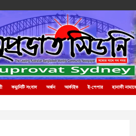
রী
কম্যুনিটি সংবাদ
অর্জন
আর্কাইভ
ই-পেপার
হানাফী নামাজ