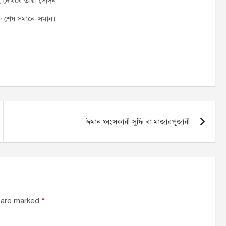
, দেখবে তারা সেদিন
াফ শেষ সমানে-সমান।
ঈমান ধ্বংসকারী সুফি বা মাজারপূজারী
s are marked
*