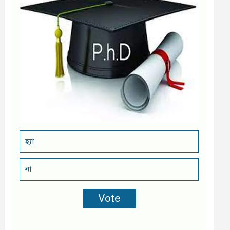
হ্যা
না