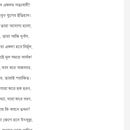
সব একদম সত্যবাদী!
বুও যুগের ইতিহাস।
, তারা অযোগ্য হলো,
 তারা আজি দুর্বল,
ারা একদা হবে নির্মূল,
রাই মূল সময়ে সার্থক!
, ভান ধরে অজানার,
চার, তারাই পরাজিত।
োধ, যারা করে হক হরণ,
মিথ্যা, যারা করে বরণ,
ায় কি বলবে তখন?
রা জেগে হবে উৎফুল্ল,