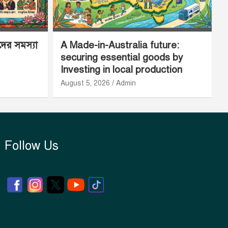
ীদের সমস্যা
A Made-in-Australia future:
securing essential goods by
Investing in local production
August 5, 2026
Admin
Follow Us