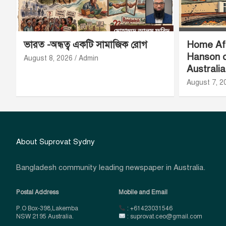
ভারত -অন্ধত্ব একটি সামাজিক রোগ
Home Aff
Hanson o
August 8, 2026
Admin
Australi
August 7, 2
About Suprovat Sydny
Bangladesh community leading newspaper in Australia.
Postal Address
Mobile and Email
P.O Box-398,Lakemba
: +61423031546
NSW 2195 Australia.
: suprovat.ceo@gmail.com