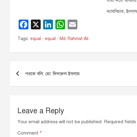
যারা করে অবিচার
ন্যায়বিচার, ইনস
F
X
Li
W
E
a
n
h
m
Tags:
equal - equal - Md. Rahmat Ali
c
k
at
ail
e
e
s
b
dI
A
Post
o
n
p
পরকে বলি: মো. দিদারুল ইসলাম
navigation
o
p
k
Leave a Reply
Your email address will not be published.
Required field
Comment
*