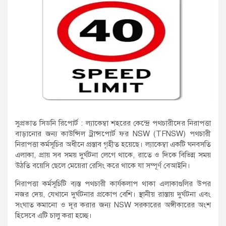
সুপ্রভাত সিডনি রিপোর্ট : ল্যাকেম্বা শহরের কেন্দ্রে পথচারীদের নিরাপত্তা
বাড়ানোর জন্য কাউন্সিল ট্রান্সপোর্ট ফর NSW (TFNSW) পথচারী
নিরাপত্তা কর্মসূচির অধীনে প্রস্তাব গৃহীত হয়েছে। ল্যাকেম্বা একটি ঘনবসতি
এলাকা, প্রায় সব সময় দুর্ঘটনা লেগে থাকে, রাতে ও দিকে বিভিন্ন সময়
উঠতি বয়েসি ছেলে মেয়েরা রেসিং করে থাকে যা সম্পূর্ণ বেআইনি।
নিরাপত্তা কর্মসূচিটি ব্যস্ত পথচারী কার্যকলাপ থাকা এলাকাগুলির উপর
নজর দেয়, যেখানে দুর্ঘটনার প্রকোপ বেশি। স্থানীয় রাস্তায় দুর্ঘটনা এবং
সংঘাত কমানো ও দূর করার জন্য NSW সরকারের অঙ্গীকারের অংশ
হিসেবে এটি চালু করা হচ্ছে।