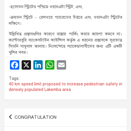
-হ্যালডন স্ট্রিটের পশ্চিমে ওয়ানএটা স্ট্রিট; এবং
-ক্রয়ডন স্ট্রিটে – রেলওয়ে প্যারেডের উত্তরে এবং ওয়ানএটা স্ট্রিটের
দক্ষিণে।
উল্লিখিত প্রস্তাবগুলির কারণে রাস্তায় পার্কিং করার জায়গা কমবে না।
ক্যান্টারবুরি ব্যাংকসটাউন কাউন্সিল কর্তৃক এ ধরনের প্রস্তাবকে সুপ্রভাত
সিডনি সাধুবাদ জানায়। নিঃসন্দেহে ল্যাকেম্বাবাসীদের জন্য এটি একটি
খুশির খবর।
F
X
Li
W
E
a
n
h
m
Tags:
c
k
at
ail
40 km speed limit proposed to increase pedestrian safety in
densely populated Lakemba area
e
e
s
b
dI
A
o
n
p
Post
CONGRATULATION
o
p
navigation
k