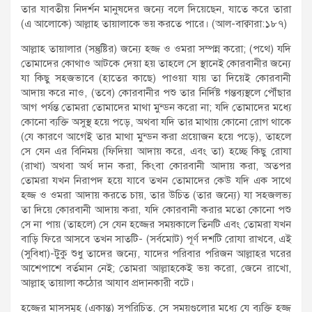
তার যাবতীয় নিদর্শন মানুষদের জন্যে বলে দিয়েছেন, যাতে করে তারা
(এ আলোকে) আল্লাহ তায়ালাকে ভয় করতে পারে। (আল-বাক্বারা:১৮৭)
আল্লাহ তায়ালার (সন্তুষ্টির) জন্যে হজ্জ ও ওমরা সম্পন্ন করো; (পথে) যদি
তোমাদের কোথাও আটকে দেয়া হয় তাহলে সে স্থানেই কোরবানীর জন্যে
যা কিছু সহজভাবে (হাতের কাছে) পাওয়া যায় তা দিয়েই কোরবানী
আদায় করে নাও, (তবে) কোরবানীর পশু তার নির্দিষ্ট গন্তব্যস্থলে পৌঁছার
আগ পর্যন্ত তোমরা তোমাদের মাথা মুন্ডন করো না; যদি তোমাদের মধ্যে
কোনো ব্যক্তি অসুস্থ হয়ে পড়ে, অথবা যদি তার মাথায় কোনো রোগ থাকে
(যে কারণে আগেই তার মাথা মুন্ডন করা প্রয়োজন হয়ে পড়ে), তাহলে
সে যেন এর বিনিময় (ফিদিয়া আদায় করে, এবং তা) হচ্ছে কিছু রোযা
(রাখা) অথবা অর্থ দান করা, কিংবা কোরবানী আদায় করা, অতপর
তোমরা যখন নিরাপদ হয়ে যাবে তখন তোমাদের কেউ যদি এক সাথে
হজ্জ ও ওমরা আদায় করতে চায়, তার উচিত (তার জন্যে) যা সহজলভ্য
তা দিয়ে কোরবানী আদায় করা, যদি কোরবানী করার মতো কোনো পশু
সে না পায় (তাহলে) সে যেন হজ্জের সময়কালে তিনটি এবং তোমরা যখন
বাড়ি ফিরে আসবে তখন সাতটি- (সর্বমোট) পূর্ণ দশটি রোযা রাখবে, এই
(সুবিধা)-টুকু শুধু তাদের জন্যে, যাদের পরিবার পরিজন আল্লাহর ঘরের
আশেপাশে বর্তমান নেই; তোমরা আল্লাহকেই ভয় করো, জেনে রাখো,
আল্লাহ্‌ তায়ালা কঠোর আযাব প্রদানকারী বটে।
হজ্জের মাসসমূহ (একান্ত) সুপরিচিত, সে সময়গুলোর মধ্যে যে ব্যক্তি হজ্জ