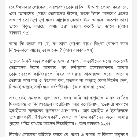
(হে ঈমানদার লোকেরা, এরপরও) তোমরা কি এই আশা পোষণ করো যে,
এরা তোমাদের (সাথে তোমাদের দ্বীনের) জন্যে ঈমান আনবে? এদের
একাংশ তো (যুগ যুগ ধরে) আল্লাহর কেতাব শুনে আসছে, অতপর তারা
তাকে বিকৃত করছে, অথচ এরা ভালো করেই তা জানে ।(আল
বাকারা-৭৫)
তারা কি জানে না যে, যা তারা গোপন রাখে কিংবা ঘোষণা করে
নিশ্চিতভাবে আল্লাহ্ তা জানেন ? (আল বাকারা-৭৭)
তাদের নিকট সত্য প্রকাশিত হওয়ার পরও, কিতাবীদের মধ্যে অনেকেই
তোমাদের ঈমান আনবার পর ঈর্ষামূলক মনোভাববশত আবার
তোমাদেরকে কাফিররূপে ফিরে পাওয়ার আকাক্সক্ষা করে। অতএব
তোমরা ক্ষমা কর ও উপেক্ষা কর, যতক্ষণ না আল্লাহ্ কোন নির্দেশ দেন,
নিশ্চয়ই আল্লাহ্ সর্ববিষয়ে সর্বশক্তিমান। (আল বাকারা-১০৯)
এবং সেই সময়কে স্মরণ কর, যখন আমি কা‘বাগৃহকে মানব জাতির
মিলনকেন্দ্র ও নিরাপত্তাস্থল করেছিলাম আর বলেছিলাম, ‘তোমরা মাকামে
ইব্রাহীমকে সালাতের স্থানরূপে গ্রহণ কর।’ আর ইব্রাহীম ও ইস্মাঈলকে
তাওয়াফকারী, ই‘তিকাফকারী, রুক‚‘ ও সিজ্দাকারীদের জন্যে আমার
গৃহকে পবিত্র রাখতে আদেশ দিয়েছিলাম। (আল বাকারা-১২৫)
নির্বোধ লোকেরা অচিরেই বলবে যে, তারা এ যাবত যে কিবলা অনুসরণ