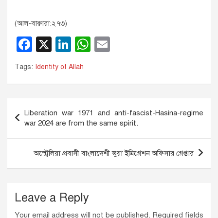
(আল-বাক্বারা:২৭৩)
F
X
Li
W
E
a
n
h
m
Tags:
Identity of Allah
c
k
at
ail
e
e
s
b
dI
A
Post
Liberation war 1971 and anti-fascist-Hasina-regime
o
n
p
navigation
war 2024 are from the same spirit.
o
p
k
অস্ট্রেলিয়া প্রবাসী বাংলাদেশী ভুয়া ইমিগ্রেশন অফিসার গ্রেপ্তার
Leave a Reply
Your email address will not be published.
Required fields