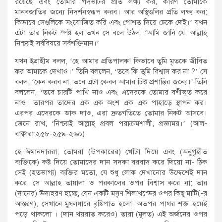
রয়েছে এবং তোমার গর্দভটির প্রতি লক্ষ্য কর, কারণ তোমাকে
মানবজাতির জন্যে নিদর্শনস্বরূপ করব। আর অস্থিগুলির প্রতি লক্ষ্য কর;
কিভাবে সেগুলিকে সংযোজিত করি এবং গোশত দিয়ে ঢেকে দেই।’ যখন
এটা তার নিকট স্পষ্ট হল তখন সে বলে উঠল, ‘আমি জানি যে, আল্লাহ্
নিশ্চয়ই সর্ববিষয়ে সর্বশক্তিমান।’
যখন ইব্রাহীম বলল, ‘হে আমার প্রতিপালক! কিভাবে তুমি মৃতকে জীবিত
কর আমাকে দেখাও।’ তিনি বললেন, ‘তবে কি তুমি বিশ্বাস কর না ?’ সে
বলল, ‘কেন করব না, তবে এটা কেবল আমার চিত্ত প্রশান্তির জন্যে।’ তিনি
বললেন, ‘তবে চারটি পাখি নাও এবং এদেরকে তোমার বশীভূত করে
নাও। তারপর তাদের এক এক অংশ এক এক পাহাড়ে স্থাপন কর।
এরপর এদেরকে ডাক দাও, এরা দ্রুতগতিতে তোমার নিকট আসবে।
জেনে রাখ, ‘নিশ্চয়ই আল্লাহ্ প্রবল পরাক্রমশালী, প্রজ্ঞাময়।’ (আল-
বাক্বারা:২৫৮-২৫৯-২৬০)
হে ঈমানদাররা, তোমরা (উপকারের) খোঁটা দিয়ে এবং (অনুগৃহীত
ব্যক্তিকে) কষ্ট দিয়ে তোমাদের দান সদকা বরবাদ করে দিয়ো না- ঠিক
সেই (হতভাগ্য) ব্যক্তির মতো, যে শুধু লোক দেখানোর উদ্দেশেই দান
করে, সে আল্লাহ তায়ালা ও পরকালের ওপর বিশ্বাস করে না; তার
(দানের) উদাহরণ হচ্ছে, যেন একটি মসৃণ শিলাখন্ডের ওপর কিছু মাটি(-র
আস্তরণ), সেখানে মুষলধারে বৃষ্টিপাত হলো, অতপর পাথর শক্ত হয়েই
পড়ে থাকলো । (দান খয়রাত করেও) তারা (মূলত) এই অর্জনের ওপর