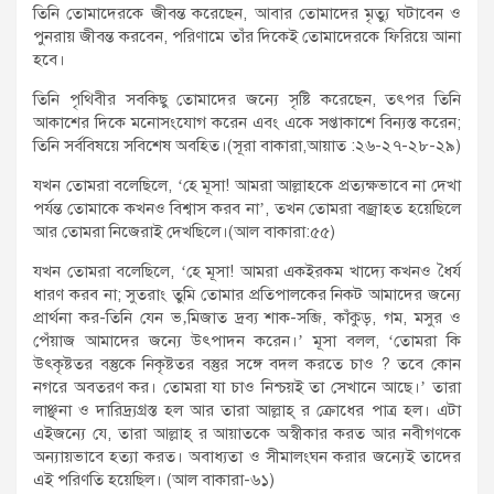
তিনি তোমাদেরকে জীবন্ত করেছেন, আবার তোমাদের মৃত্যু ঘটাবেন ও
পুনরায় জীবন্ত করবেন, পরিণামে তাঁর দিকেই তোমাদেরকে ফিরিয়ে আনা
হবে।
তিনি পৃথিবীর সবকিছু তোমাদের জন্যে সৃষ্টি করেছেন, তৎপর তিনি
আকাশের দিকে মনোসংযোগ করেন এবং একে সপ্তাকাশে বিন্যস্ত করেন;
তিনি সর্ববিষয়ে সবিশেষ অবহিত।(সূরা বাকারা,আয়াত :২৬-২৭-২৮-২৯)
যখন তোমরা বলেছিলে, ‘হে মূসা! আমরা আল্লাহকে প্রত্যক্ষভাবে না দেখা
পর্যন্ত তোমাকে কখনও বিশ্বাস করব না’, তখন তোমরা বজ্রাহত হয়েছিলে
আর তোমরা নিজেরাই দেখছিলে।(আল বাকারা:৫৫)
যখন তোমরা বলেছিলে, ‘হে মূসা! আমরা একইরকম খাদ্যে কখনও ধৈর্য
ধারণ করব না; সুতরাং তুমি তোমার প্রতিপালকের নিকট আমাদের জন্যে
প্রার্থনা কর-তিনি যেন ভ‚মিজাত দ্রব্য শাক-সব্জি, কাঁকুড়, গম, মসুর ও
পেঁয়াজ আমাদের জন্যে উৎপাদন করেন।’ মূসা বলল, ‘তোমরা কি
উৎকৃষ্টতর বস্তুকে নিকৃষ্টতর বস্তুর সঙ্গে বদল করতে চাও ? তবে কোন
নগরে অবতরণ কর। তোমরা যা চাও নিশ্চয়ই তা সেখানে আছে।’ তারা
লাঞ্ছনা ও দারিদ্র্যগ্রস্ত হল আর তারা আল্লাহ্ র ক্রোধের পাত্র হল। এটা
এইজন্যে যে, তারা আল্লাহ্ র আয়াতকে অস্বীকার করত আর নবীগণকে
অন্যায়ভাবে হত্যা করত। অবাধ্যতা ও সীমালংঘন করার জন্যেই তাদের
এই পরিণতি হয়েছিল। (আল বাকারা-৬১)