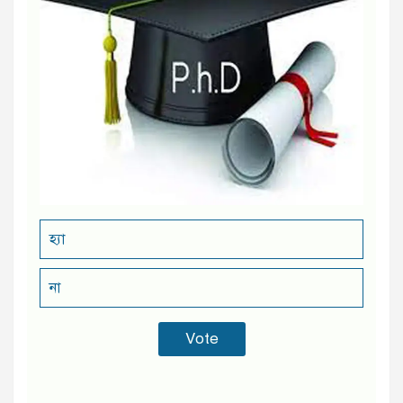
হ্যা
না