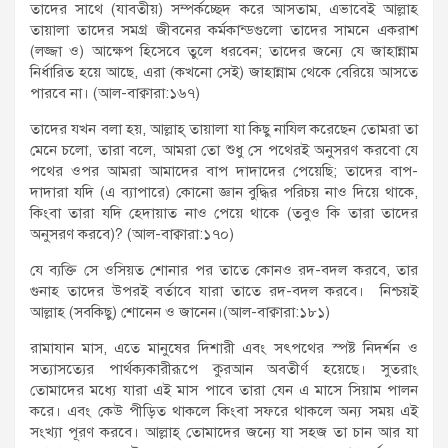
তাদের সাথে (যাবতীয়) সম্পর্কচ্ছেদ করে আসতাম, এভাবেই আল্লাহ
তায়ালা তাদের সমগ্র জীবনের কর্মকান্ডগুলো তাদের সামনে একরাশ
(লজ্জা ও) আক্ষেপ হিসেবে তুলে ধরবেন; তাদের জন্যে যে জাহান্নাম
নির্ধারিত হয়ে আছে, এরা (কখনো সেই) জাহান্নাম থেকে বেরিয়ে আসতে
পারবে না। (আল-বাক্বারা:১৬৭)
তাদের যখন বলা হয়, আল্লাহ্‌ তায়ালা যা কিছু নাযিল করেছেন তোমরা তা
মেনে চলো, তারা বলে, আমরা তো শুধু সে পথেরই অনুসরণ করবো যে
পথের ওপর আমরা আমাদের বাপ দাদাদের পেয়েছি; তাদের বাপ-
দাদারা যদি (এ ব্যাপারে) কোনো জ্ঞান বুদ্ধির পরিচয় নাও দিয়ে থাকে,
কিংবা তারা যদি হেদায়াত নাও পেয়ে থাকে (তবুও কি তারা তাদের
অনুসরণ করবে)? (আল-বাক্বারা:১৭০)
যে ব্যক্তি সে ওসিয়ত শোনার পর তাতে কোনও রদ-বদল করবে, তার
গুনাহ তাদের উপরই বর্তাবে যারা তাতে রদ-বদল করবে। নিশ্চয়ই
আল্লাহ (সবকিছু) শোনেন ও জানেন।(আল-বাক্বারা:১৮১)
রামাযান মাস, এতে মানুষের দিশারী এবং সৎপথের স্পষ্ট নিদর্শন ও
সত্যাসত্যের পার্থক্যকারীরূপে কুরআন অবতীর্ণ হয়েছে। সুতরাং
তোমাদের মধ্যে যারা এই মাস পাবে তারা যেন এ মাসে সিয়াম পালন
করে। এবং কেউ পীড়িত থাকলে কিংবা সফরে থাকলে অন্য সময় এই
সংখ্যা পূরণ করবে। আল্লাহ্ তোমাদের জন্যে যা সহজ তা চান আর যা