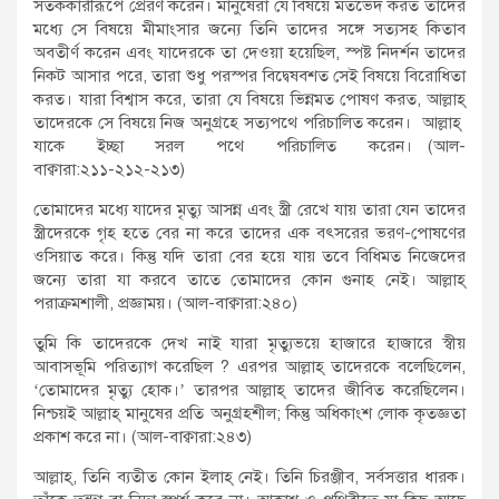
সতর্ককারীরূপে প্রেরণ করেন। মানুষেরা যে বিষয়ে মতভেদ করত তাদের
মধ্যে সে বিষয়ে মীমাংসার জন্যে তিনি তাদের সঙ্গে সত্যসহ কিতাব
অবতীর্ণ করেন এবং যাদেরকে তা দেওয়া হয়েছিল, স্পষ্ট নিদর্শন তাদের
নিকট আসার পরে, তারা শুধু পরস্পর বিদ্বেষবশত সেই বিষয়ে বিরোধিতা
করত। যারা বিশ্বাস করে, তারা যে বিষয়ে ভিন্নমত পোষণ করত, আল্লাহ্
তাদেরকে সে বিষয়ে নিজ অনুগ্রহে সত্যপথে পরিচালিত করেন। আল্লাহ্
যাকে ইচ্ছা সরল পথে পরিচালিত করেন। (আল-
বাক্বারা:২১১-২১২-২১৩)
তোমাদের মধ্যে যাদের মৃত্যু আসন্ন এবং স্ত্রী রেখে যায় তারা যেন তাদের
স্ত্রীদেরকে গৃহ হতে বের না করে তাদের এক বৎসরের ভরণ-পোষণের
ওসিয়াত করে। কিন্তু যদি তারা বের হয়ে যায় তবে বিধিমত নিজেদের
জন্যে তারা যা করবে তাতে তোমাদের কোন গুনাহ নেই। আল্লাহ্
পরাক্রমশালী, প্রজ্ঞাময়। (আল-বাক্বারা:২৪০)
তুমি কি তাদেরকে দেখ নাই যারা মৃত্যুভয়ে হাজারে হাজারে স্বীয়
আবাসভূমি পরিত্যাগ করেছিল ? এরপর আল্লাহ্ তাদেরকে বলেছিলেন,
‘তোমাদের মৃত্যু হোক।’ তারপর আল্লাহ্ তাদের জীবিত করেছিলেন।
নিশ্চয়ই আল্লাহ্ মানুষের প্রতি অনুগ্রহশীল; কিন্তু অধিকাংশ লোক কৃতজ্ঞতা
প্রকাশ করে না। (আল-বাক্বারা:২৪৩)
আল্লাহ্, তিনি ব্যতীত কোন ইলাহ্ নেই। তিনি চিরঞ্জীব, সর্বসত্তার ধারক।