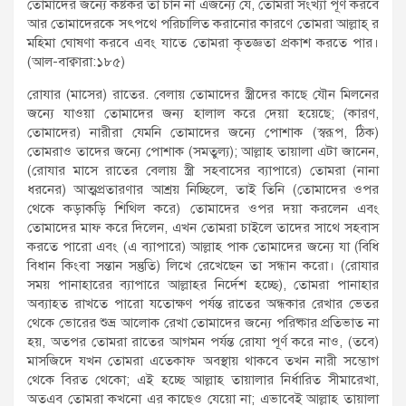
তোমাদের জন্যে কষ্টকর তা চান না এজন্যে যে, তোমরা সংখ্যা পূর্ণ করবে
আর তোমাদেরকে সৎপথে পরিচালিত করানোর কারণে তোমরা আল্লাহ্ র
মহিমা ঘোষণা করবে এবং যাতে তোমরা কৃতজ্ঞতা প্রকাশ করতে পার।
(আল-বাক্বারা:১৮৫)
রোযার (মাসের) রাতের. বেলায় তোমাদের স্ত্রীদের কাছে যৌন মিলনের
জন্যে যাওয়া তোমাদের জন্য হালাল করে দেয়া হয়েছে; (কারণ,
তোমাদের) নারীরা যেমনি তোমাদের জন্যে পোশাক (স্বরূপ, ঠিক)
তোমরাও তাদের জন্যে পোশাক (সমতুল্য); আল্লাহ তায়ালা এটা জানেন,
(রোযার মাসে রাতের বেলায় স্ত্রী সহবাসের ব্যাপারে) তোমরা (নানা
ধরনের) আত্মপ্রতারণার আশ্রয় নিচ্ছিলে, তাই তিনি (তোমাদের ওপর
থেকে কড়াকড়ি শিথিল করে) তোমাদের ওপর দয়া করলেন এবং
তোমাদের মাফ করে দিলেন, এখন তোমরা চাইলে তাদের সাথে সহবাস
করতে পারো এবং (এ ব্যাপারে) আল্লাহ পাক তোমাদের জন্যে যা (বিধি
বিধান কিংবা সন্তান সন্তুতি) লিখে রেখেছেন তা সন্ধান করো। (রোযার
সময় পানাহারের ব্যাপারে আল্লাহর নির্দেশ হচ্ছে), তোমরা পানাহার
অব্যাহত রাখতে পারো যতোক্ষণ পর্যন্ত রাতের অন্ধকার রেখার ভেতর
থেকে ভোরের শুভ্র আলোক রেখা তোমাদের জন্যে পরিষ্কার প্রতিভাত না
হয়, অতপর তোমরা রাতের আগমন পর্যন্ত রোযা পূর্ণ করে নাও, (তবে)
মাসজিদে যখন তোমরা এতেকাফ অবস্থায় থাকবে তখন নারী সম্ভোগ
থেকে বিরত থেকো; এই হচ্ছে আল্লাহ তায়ালার নির্ধারিত সীমারেখা,
অতএব তোমরা কখনো এর কাছেও যেয়ো না; এভাবেই আল্লাহ তায়ালা