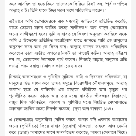
করে আসছিল তা হতে কিসে তাদেরকে ফিরিয়ে দিল? বল, ‘পূর্ব ও পশ্চিম
আল্লাহ্ র ই। তিনি যাকে ইচ্ছা সরল পথে পরিচালিত করেন।’
এইভাবে আমি তোমাদেরকে এক মধ্যপন্থী জাতিরূপে প্রতিষ্ঠিত করেছি,
যাতে তোমরা মানব জাতির জন্যে সাক্ষীস্বরূপ আর রাসূল তোমাদের
জন্যে সাক্ষীস্বরূপ হবে। তুমি এ যাবত যে কিবলা অনুসরণ করছিলে একে
আমি এ উদ্দেশ্যে প্রতিষ্ঠিত করেছিলাম যাতে জানতে পারি কে রাসূলের
অনুসরণ করে আর কে ফিরে যায়। আল্লাহ্ যাদের সৎপথে পরিচালিত
করেছেন তারা ব্যতীত অপরের নিকট তা নিশ্চয়ই কঠিন। আল্লাহ্ এইরূপ
নন যে, তোমাদের ঈমানকে ব্যর্থ করেন। নিশ্চয়ই আল্লাহ্ মানুষের প্রতি
দয়ার্দ্র, পরম দয়ালু। (আল বাকারা-১৪২-৪৩)
নিশ্চয়ই আকাশমণ্ডল ও পৃথিবীর সৃষ্টিতে, রাত্রি ও দিবসের পরিবর্তনে, যা
মানুষের হিত সাধন করে তাসহ সমুদ্রে বিচরণশীল নৌযানসমূহে, আল্লাহ্
আকাশ হতে যে বারিবর্ষণ এর মাধ্যমে ধরিত্রীকে তার মৃত্যুর পর
পুনর্জীবিত করেন তাতে আর তার মধ্যে যাবতীয় জীবজন্তুর বিস্তারণে,
বায়ুর দিক পরিবর্তনে, আকাশ ও পৃথিবীর মধ্যে নিয়ন্ত্রিত মেঘমালাতে
জ্ঞানবান জাতির জন্যে নিদর্শন রয়েছে। (সূরা আল বাকারা-১৬৪)
এ (হতাশাগ্রস্ত) অনুসারীরা সেদিন বলবে, আবার যদি একবার আমাদের
জন্যে (পৃথিবীতে) ফিরে যাবার (সুযোগ) থাকতো, তাহলে আজ যেমনি
করে (তারা) আমাদের সাথে সম্পর্কচ্ছেদ করেছে, আমরা (সেখানে গিয়ে)