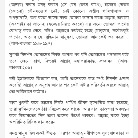
(আদায়) করার মনস্থ করবে (সে যেন জেনে রাখে), হজ্জের ভেতর
(কোনো) যৌনসম্ভোগ নেই, নেই কোনো অশ্লীল গালিগালাজ ও
ঝগড়াঝাটি, আর যতো ভালো কাজ তোমরা আদায় করো আল্লাহ তায়ালা
(অবশ্যই) তা জানেন; (হজ্জের নিয়ত করলে) এর জন্যে তোমরা পাথেয়
যোগাড় করে নেবে, যদিও আল্লাহর ভয়টাই হচ্ছে (মানুষের) সর্বোৎকৃষ্ট
পাথেয়, অতএব হে. বুদ্ধিমান মানুষরা, তোমরা আমাকেই ভয় করো ৷
(আল-বাক্বারা:১৯৬-১৯৭)
সুস্পষ্ট নিদর্শন তোমাদের নিকট আসার পর যদি তোমাদের পদস্খলন ঘটে
তবে জেনে রাখ, নিশ্চয়ই আল্লাহ্ মহাপরাক্রান্ত, প্রজ্ঞাময়। (আল-
বাক্বারা:২০৯)
বনী ইস্রাঈলকে জিজ্ঞাসা কর, আমি তাদেরকে কত স্পষ্ট নিদর্শন প্রদান
করেছি! আল্লাহ্ র অনুগ্রহ আসার পর কেউ এটার পরিবর্তন করলে আল্লাহ্
তো শাস্তিদানে কঠোর।
যারা কুফরী করে তাদের নিকট পার্থিব জীবন সুশোভিত করা হয়েছে,
তারা মু’মিনদেরকে ঠাট্টা-বিদ্রুপ করে থাকে। আর যারা তাক্ওয়া অবলম্বন
করে কিয়ামতের দিন তারা তাদের ঊর্ধ্বে থাকবে। আল্লাহ্ যাকে ইচ্ছা
অপরিমিত রিযিক দান করেন।
সমস্ত মানুষ ছিল একই উম্মত। এরপর আল্লাহ্ নবীগণকে সুসংবাদদাতা ও