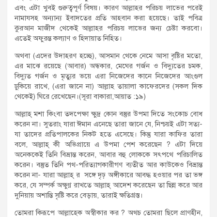
এবং এটা খুবই গুরুত্বপূর্ণ বিষয়। কারণ আল্লাহর পরিচয় লাভের পরেই
নামাযসহ অন্যান্য ইবাদতের প্রতি আহবান করা হয়েছে। তাই পবিত্র
কুরআন মাজীদ থেকেই আল্লাহর পরিচয় লাভের জন্য চেষ্টা করবো।
এতেই অফুরন্ত কল্যাণ ও হিদায়াত নিহিত।
অথবা (এদের উদাহরণ হচ্ছে), আসমান থেকে নেমে আসা বৃষ্টির মতো,
এর মাঝে রয়েছে (আবার) অন্ধকার, মেঘের গর্জন ও বিদ্যুতের চমক,
বিদ্যুত গর্জন ও মৃত্যুর ভয়ে এরা নিজেদের কানে নিজেদের আংগুল
ঢুকিয়ে রাখে, (এরা জানে না) আল্লাহ তায়ালা কাফেরদের (সকল দিক
থেকেই) ঘিরে রেখেছেন।(সূরা বাকারা,আয়াত :১৯)
আল্লাহ্ মশা কিংবা তদপেক্ষা ক্ষুদ্র কোন বস্তুর উপমা দিতে সংকোচ বোধ
করেন না। সুতরাং যারা ঈমান এনেছে তারা জানে যে, নিশ্চয়ই এটা সত্য-
যা তাদের প্রতিপালকের নিকট হতে এসেছে। কিন্তু যারা কাফির তারা
বলে, আল্লাহ্ কী অভিপ্রায়ে এ উপমা পেশ করেছেন ? এটা দিয়ে
অনেককেই তিনি বিভ্রান্ত করেন, আবার বহু লোককে সৎপথে পরিচালিত
করেন। বস্তুত তিনি পথ-পরিত্যাগকারীগণ ব্যতীত আর কাউকেও বিভ্রান্ত
করেন না- যারা আল্লাহ্ র সঙ্গে দৃঢ় অঙ্গীকারে আবদ্ধ হওয়ার পর তা ভঙ্গ
করে, যে সম্পর্ক অক্ষুণ্ণ রাখতে আল্লাহ্ আদেশ করেছেন তা ছিন্ন করে আর
দুনিয়ায় অশান্তি সৃষ্টি করে বেড়ায়, তারাই ক্ষতিগ্রস্ত।
তোমরা কিরূপে আল্লাহ্কে অস্বীকার কর ? অথচ তোমরা ছিলে প্রাণহীন,