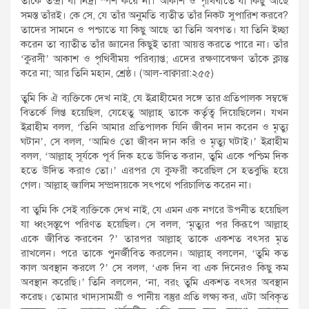
তাঁকে তন্দ্রা বা নিদ্রা স্পর্শ করে না। আকাশ ও পৃথিবীতে যা কিছু আছে
সমস্ত তাঁরই। কে সে, যে তাঁর অনুমতি ব্যতীত তাঁর নিকট সুপারিশ করবে?
তাদের সামনে ও পশ্চাতে যা কিছু আছে তা তিনি অবগত। যা তিনি ইচ্ছা
করেন তা ব্যাতীত তাঁর জ্ঞানের কিছুই তারা আয়ত্ত করতে পারে না। তাঁর
‘কুরসী’ আকাশ ও পৃথিবীময় পরিব্যাপ্ত; এদের রক্ষণাবেক্ষণ তাঁকে ক্লান্ত
করে না; আর তিনি মহান, শ্রেষ্ঠ। (আল-বাক্বারা:২৫৫)
তুমি কি ঐ ব্যক্তিকে দেখ নাই, যে ইব্রাহীমের সঙ্গে তার প্রতিপালক সম্বন্ধে
বিতর্কে লিপ্ত হয়েছিল, যেহেতু আল্লাহ্ তাকে কর্তৃত্ব দিয়েছিলেন। যখন
ইব্রাহীম বলল, ‘তিনি আমার প্রতিপালক যিনি জীবন দান করেন ও মৃত্যু
ঘটান’, সে বলল, ‘আমিও তো জীবন দান করি ও মৃত্যু ঘটাই।’ ইব্রাহীম
বলল, ‘আল্লাহ্ সূর্যকে পূর্ব দিক হতে উদিত করান, তুমি একে পশ্চিম দিক
হতে উদিত করাও তো।’ এরপর যে কুফরী করেছিল সে হতবুদ্ধি হয়ে
গেল। আল্লাহ্ জালিম সম্প্রদায়কে সৎপথে পরিচালিত করেন না।
বা তুমি কি সেই ব্যক্তিকে দেখ নাই, যে এমন এক নগরে উপনীত হয়েছিল
যা ধ্বংসস্তূপে পরিণত হয়েছিল। সে বলল, ‘মৃত্যুর পর কিরূপে আল্লাহ্
একে জীবিত করবেন ?’ তারপর আল্লাহ্ তাকে একশত বৎসর মৃত
রাখলেন। পরে তাকে পুনর্জীবিত করলেন। আল্লাহ্ বললেন, ‘তুমি কত
কাল অবস্থান করলে ?’ সে বলল, ‘এক দিন বা এক দিনেরও কিছু কম
অবস্থান করেছি।’ তিনি বললেন, ‘না, বরং তুমি একশত বৎসর অবস্থান
করেছ। তোমার খাদ্যসামগ্রী ও পানীয় বস্তুর প্রতি লক্ষ্য কর, এটা অবিকৃত