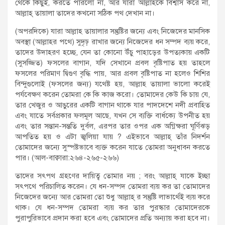
থেকে কিছুই, করতে পারলো না, আর যারা আল্লাহকে বিশ্বাস করে না,
আল্লাহ্‌ তায়ালা তাদের কখনো সঠিক পথ দেখান না।
(অপরদিকে) যারা আল্লাহ তায়ালার সন্তুষ্টির জন্যে এবং নিজেদের মানসিক
অবস্থা (আল্লাহর পথে) সুদৃঢ় রাখার জন্যে নিজেদের ধন সম্পদ ব্যয় করে,
তাদের উদাহরণ হচ্ছে, যেন তা কোনো উঁচু পাহাড়ের উপত্যকায় একটি
(সুসজ্জিত) ফসলের বাগান, যদি সেখানে প্রবল বৃষ্টিপাত হয় তাহলে
ফসলের পরিমাণ দ্বিগুণ বৃদ্ধি পায়, আর প্রবল বৃষ্টিপাত না হলেও শিশির
বিন্দুগুলোই (ফসলের জন্য) যথেষ্ট হয়, আল্লাহ তায়ালা ভালো করেই
পর্যবেক্ষণ করেন তোমরা কে কি কাজ করো। তোমাদের কেউ কি চায় যে,
তার খেজুর ও আঙুরের একটি বাগান থাকে যার পাদদেশে নদী প্রবাহিত
এবং যাতে সর্বপ্রকার ফলমূল আছে, যখন সে ব্যক্তি বার্ধক্যে উপনীত হয়
এবং তার সন্তান-সন্ততি দুর্বল, এরপর তার ওপর এক অগ্নিক্ষরা ঘূর্ণিঝড়
আপতিত হয় ও এটা জ্বলিয়া যায় ? এইভাবে আল্লাহ্ তাঁর নিদর্শন
তোমাদের জন্যে সুস্পষ্টভাবে ব্যক্ত করেন যাতে তোমরা অনুধাবন করতে
পার। (আল-বাক্বারা:২৬৪-২৬৫-২৬৬)
তাদের সৎপথ গ্রহণের দায়িত্ব তোমার নয় ; বরং আল্লাহ্ যাকে ইচ্ছা
সৎপথে পরিচালিত করেন। যে ধন-সম্পদ তোমরা ব্যয় কর তা তোমাদের
নিজেদের জন্যে আর তোমরা তো শুধু আল্লাহ্ র সন্তুষ্টি লাভার্থেই ব্যয় করে
থাক। যে ধন-সম্পদ তোমরা ব্যয় কর তার পুরস্কার তোমাদেরকে
পুরাপুরিভাবে প্রদান করা হবে এবং তোমাদের প্রতি অন্যায় করা হবে না।