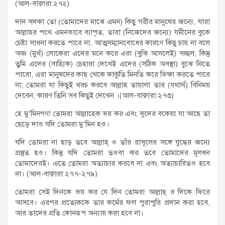
(আল-বাক্বারা:২৭২)
দান সদকা তো (তোমাদের মাঝে এমন) কিছু গরীর মানুষের জন্যে, যারা
আল্লাহর পথে এমনভাবে ব্যাপৃত, তারা (নিজেদের জন্যে) যমীনের বুকে
চেষ্টা সাধনা করতে পারে না, আত্মসম্মানবোধের কারণে কিছু চায় না বলে
অজ্ঞ (মুর্খ) লোকেরা এদের মনে করে এরা (বুঝি আসলেই) সচ্ছল, কিন্তু
তুমি এদের (বাহ্যিক) চেহারা দেখেই এদের (সঠিক অবস্থা) বুঝে নিতে
পারো, এরা মানুষদের কাছ থেকে কাকুতি মিনতি করে ভিক্ষা করতে পারে
না; তোমরা যা কিছুই খরচ করবে আল্লাহ তায়ালা তার (যথার্থ) বিনিময়
দেবেন, কারণ তিনি সব কিছুই দেখেন ।(আল-বাক্বারা:২৭৩)
হে মু’মিনগণ! তোমরা আল্লাহ্কে ভয় কর এবং সুদের বকেয়া যা আছে তা
ছেড়ে দাও যদি তোমরা মু’মিন হও।
যদি তোমরা না ছাড় তবে আল্লাহ্ ও তাঁর রাসূলের সঙ্গে যুদ্ধের জন্যে
প্রস্তুত হও। কিন্তু যদি তোমরা তওবা কর তবে তোমাদের মূলধন
তোমাদেরই। এতে তোমরা অত্যাচার করবে না এবং অত্যাচারিতও হবে
না। (আল-বাক্বারা:২৭৭-২৭৯)
তোমরা সেই দিনকে ভয় কর যে দিন তোমরা আল্লাহ্ র দিকে ফিরে
আসবে। এরপর প্রত্যেককে তার কর্মের ফল পুরাপুরি প্রদান করা হবে,
আর তাদের প্রতি কোনরূপ অন্যায় করা হবে না।