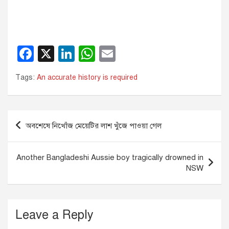
F
X
Li
W
E
a
n
h
m
Tags:
An accurate history is required
c
k
at
ail
e
e
s
b
dI
A
Post
অবশেষে নিখোঁজ মেয়েটির লাশ খুঁজে পাওয়া গেল
o
n
p
navigation
o
p
Another Bangladeshi Aussie boy tragically drowned in
k
NSW
Leave a Reply