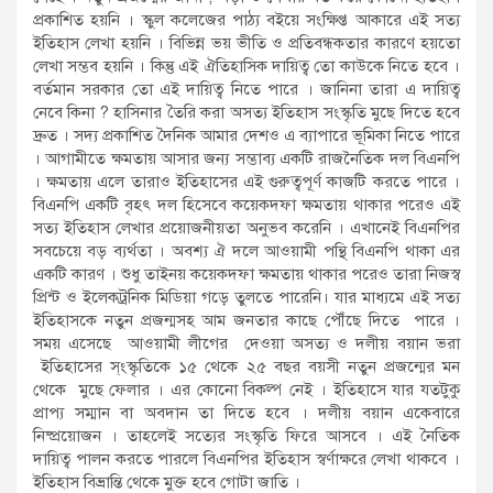
প্রকাশিত হয়নি । স্কুল কলেজের পাঠ্য বইয়ে সংক্ষিপ্ত আকারে এই সত্য
ইতিহাস লেখা হয়নি । বিভিন্ন ভয় ভীতি ও প্রতিবন্ধকতার কারণে হয়তো
লেখা সম্ভব হয়নি । কিন্তু এই ঐতিহাসিক দায়িত্ব তো কাউকে নিতে হবে ।
বর্তমান সরকার তো এই দায়িত্ব নিতে পারে । জানিনা তারা এ দায়িত্ব
নেবে কিনা ? হাসিনার তৈরি করা অসত্য ইতিহাস সংস্কৃতি মুছে দিতে হবে
দ্রুত । সদ্য প্রকাশিত দৈনিক আমার দেশও এ ব্যাপারে ভূমিকা নিতে পারে
। আগামীতে ক্ষমতায় আসার জন্য সম্ভাব্য একটি রাজনৈতিক দল বিএনপি
। ক্ষমতায় এলে তারাও ইতিহাসের এই গুরুত্বপূর্ণ কাজটি করতে পারে ।
বিএনপি একটি বৃহৎ দল হিসেবে কয়েকদফা ক্ষমতায় থাকার পরেও এই
সত্য ইতিহাস লেখার প্রয়োজনীয়তা অনুভব করেনি । এখানেই বিএনপির
সবচেয়ে বড় ব্যর্থতা । অবশ্য ঐ দলে আওয়ামী পন্থি বিএনপি থাকা এর
একটি কারণ । শুধু তাইনয় কয়েকদফা ক্ষমতায় থাকার পরেও তারা নিজস্ব
প্রিন্ট ও ইলেকট্রনিক মিডিয়া গড়ে তুলতে পারেনি। যার মাধ্যমে এই সত্য
ইতিহাসকে নতুন প্রজন্মসহ আম জনতার কাছে পৌঁছে দিতে পারে ।
সময় এসেছে আওয়ামী লীগের দেওয়া অসত্য ও দলীয় বয়ান ভরা
ইতিহাসের স্ংস্কৃতিকে ১৫ থেকে ২৫ বছর বয়সী নতুন প্রজন্মের মন
থেকে মুছে ফেলার । এর কোনো বিকল্প নেই । ইতিহাসে যার যতটুকু
প্রাপ্য সম্মান বা অবদান তা দিতে হবে । দলীয় বয়ান একেবারে
নিষ্প্রয়োজন । তাহলেই সত্যের সংস্কৃতি ফিরে আসবে । এই নৈতিক
দায়িত্ব পালন করতে পারলে বিএনপির ইতিহাস স্বর্ণাক্ষরে লেখা থাকবে ।
ইতিহাস বিভ্রান্তি থেকে মুক্ত হবে গোটা জাতি ।