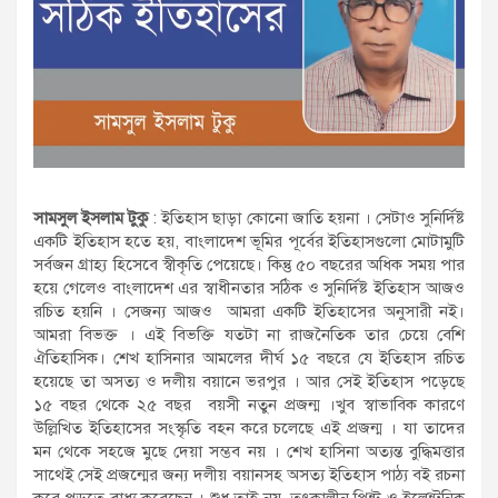
সামসুল ইসলাম টুকু
: ইতিহাস ছাড়া কোনো জাতি হয়না । সেটাও সুনির্দিষ্ট
একটি ইতিহাস হতে হয়, বাংলাদেশ ভূমির পূর্বের ইতিহাসগুলো মোটামুটি
সর্বজন গ্রাহ্য হিসেবে স্বীকৃতি পেয়েছে। কিন্তু ৫০ বছরের অধিক সময় পার
হয়ে গেলেও বাংলাদেশ এর স্বাধীনতার সঠিক ও সুনির্দিষ্ট ইতিহাস আজও
রচিত হয়নি । সেজন্য আজও আমরা একটি ইতিহাসের অনুসারী নই।
আমরা বিভক্ত । এই বিভক্তি যতটা না রাজনৈতিক তার চেয়ে বেশি
ঐতিহাসিক। শেখ হাসিনার আমলের দীর্ঘ ১৫ বছরে যে ইতিহাস রচিত
হয়েছে তা অসত্য ও দলীয় বয়ানে ভরপুর । আর সেই ইতিহাস পড়েছে
১৫ বছর থেকে ২৫ বছর বয়সী নতুন প্রজন্ম ।খুব স্বাভাবিক কারণে
উল্লিখিত ইতিহাসের সংস্কৃতি বহন করে চলেছে এই প্রজন্ম । যা তাদের
মন থেকে সহজে মুছে দেয়া সম্ভব নয় । শেখ হাসিনা অত্যন্ত বুদ্ধিমত্তার
সাথেই সেই প্রজন্মের জন্য দলীয় বয়ানসহ অসত্য ইতিহাস পাঠ্য বই রচনা
করে পড়তে বাধ্য করেছেন । শুধু তাই নয়, তৎকালীন প্রিন্ট ও ইলেন্ট্রনিক