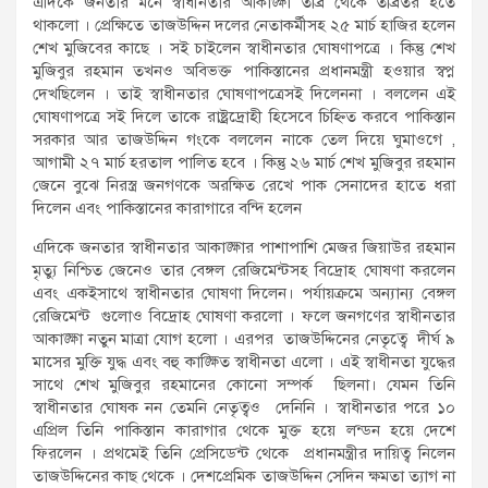
এদিকে জনতার মনে স্বাধীনতার আকাঙ্ক্ষা তীব্র থেকে তীব্রতর হতে
থাকলো । প্রেক্ষিতে তাজউদ্দিন দলের নেতাকর্মীসহ ২৫ মার্চ হাজির হলেন
শেখ মুজিবের কাছে । সই চাইলেন স্বাধীনতার ঘোষণাপত্রে । কিন্তু শেখ
মুজিবুর রহমান তখনও অবিভক্ত পাকিস্তানের প্রধানমন্ত্রী হওয়ার স্বপ্ন
দেখছিলেন । তাই স্বাধীনতার ঘোষণাপত্রেসই দিলেননা । বললেন এই
ঘোষণাপত্রে সই দিলে তাকে রাষ্ট্রদ্রোহী হিসেবে চিহ্নিত করবে পাকিস্তান
সরকার আর তাজউদ্দিন গংকে বললেন নাকে তেল দিয়ে ঘুমাওগে ,
আগামী ২৭ মার্চ হরতাল পালিত হবে । কিন্তু ২৬ মার্চ শেখ মুজিবুর রহমান
জেনে বুঝে নিরস্ত্র জনগণকে অরক্ষিত রেখে পাক সেনাদের হাতে ধরা
দিলেন এবং পাকিস্তানের কারাগারে বন্দি হলেন
এদিকে জনতার স্বাধীনতার আকাঙ্ক্ষার পাশাপাশি মেজর জিয়াউর রহমান
মৃত্যু নিশ্চিত জেনেও তার বেঙ্গল রেজিমেন্টসহ বিদ্রোহ ঘোষণা করলেন
এবং একইসাথে স্বাধীনতার ঘোষণা দিলেন। পর্যায়ক্রমে অন্যান্য বেঙ্গল
রেজিমেন্ট গুলোও বিদ্রোহ ঘোষণা করলো । ফলে জনগণের স্বাধীনতার
আকাঙ্ক্ষা নতুন মাত্রা যোগ হলো । এরপর তাজউদ্দিনের নেতৃত্বে দীর্ঘ ৯
মাসের মুক্তি যুদ্ধ এবং বহু কাঙ্ক্ষিত স্বাধীনতা এলো । এই স্বাধীনতা যুদ্ধের
সাথে শেখ মুজিবুর রহমানের কোনো সম্পর্ক ছিলনা। যেমন তিনি
স্বাধীনতার ঘোষক নন তেমনি নেতৃত্বও দেনিনি । স্বাধীনতার পরে ১০
এপ্রিল তিনি পাকিস্তান কারাগার থেকে মুক্ত হয়ে লন্ডন হয়ে দেশে
ফিরলেন । প্রথমেই তিনি প্রেসিডেন্ট থেকে প্রধানমন্ত্রীর দায়িত্ব নিলেন
তাজউদ্দিনের কাছ থেকে । দেশপ্রেমিক তাজউদ্দিন সেদিন ক্ষমতা ত্যাগ না