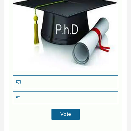
হ্যা
না