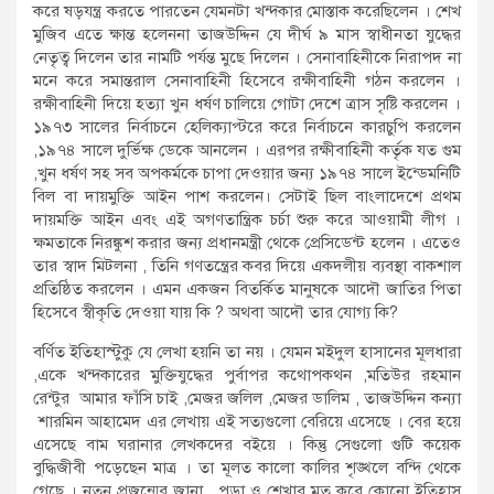
করে ষড়যন্ত্র করতে পারতেন যেমনটা খন্দকার মোস্তাক করেছিলেন । শেখ
মুজিব এতে ক্ষান্ত হলেননা তাজউদ্দিন যে দীর্ঘ ৯ মাস স্বাধীনতা যুদ্ধের
নেতৃত্ব দিলেন তার নামটি পর্যন্ত মুছে দিলেন । সেনাবাহিনীকে নিরাপদ না
মনে করে সমান্তরাল সেনাবাহিনী হিসেবে রক্ষীবাহিনী গঠন করলেন ।
রক্ষীবাহিনী দিয়ে হত্যা খুন ধর্ষণ চালিয়ে গোটা দেশে ত্রাস সৃষ্টি করলেন ।
১৯৭৩ সালের নির্বাচনে হেলিক্যাপ্টরে করে নির্বাচনে কারচুপি করলেন
,১৯৭৪ সালে দুর্ভিক্ষ ডেকে আনলেন । এরপর রক্ষীবাহিনী কর্তৃক যত গুম
,খুন ধর্ষণ সহ সব অপকর্মকে চাপা দেওয়ার জন্য ১৯৭৪ সালে ইন্ডেমনিটি
বিল বা দায়মুক্তি আইন পাশ করলেন। সেটাই ছিল বাংলাদেশে প্রথম
দায়মক্তি আইন এবং এই অগণতান্ত্রিক চর্চা শুরু করে আওয়ামী লীগ ।
ক্ষমতাকে নিরঙ্কুশ করার জন্য প্রধানমন্ত্রী থেকে প্রেসিডেন্ট হলেন । এতেও
তার স্বাদ মিটলনা , তিনি গণতন্ত্রের কবর দিয়ে একদলীয় ব্যবস্থা বাকশাল
প্রতিষ্ঠিত করলেন । এমন একজন বিতর্কিত মানুষকে আদৌ জাতির পিতা
হিসেবে স্বীকৃতি দেওয়া যায় কি ? অথবা আদৌ তার যোগ্য কি?
বর্ণিত ইতিহাস্টুকু যে লেখা হয়নি তা নয় । যেমন মইদুল হাসানের মূলধারা
,একে খন্দকারের মুক্তিযুদ্ধের পুর্বাপর কথোপকথন ,মতিউর রহমান
রেন্টুর আমার ফাঁসি চাই ,মেজর জলিল ,মেজর ডালিম , তাজউদ্দিন কন্যা
শারমিন আহামেদ এর লেখায় এই সত্যগুলো বেরিয়ে এসেছে । বের হয়ে
এসেছে বাম ঘরানার লেখকদের বইয়ে । কিন্তু সেগুলো গুটি কয়েক
বুদ্ধিজীবী পড়েছেন মাত্র । তা মূলত কালো কালির শৃঙ্খলে বন্দি থেকে
গেছে । নতুন প্রজন্মের জানা , পড়া ও শেখার মত করে কোনো ইতিহাস