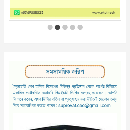
সমসাময়িক জরিপ
স্বৈরাচারী শেখ হাসিনা বিদেশের বিভিন্ন প্রতিষ্ঠান থেকে অর্থের বিনিময়ে
একাধিক তথাকথিত অনারারি পিএইচডি ডিগ্রি সংগ্রহ করেছেন। আপনি
কি মনে করেন, এসব ডিগ্রি বাতিল বা প্রত্যাহার করা উচিত? যেকোন তথ্য
দিয়ে সহযোগিতা করতে পারেন : suprovat.ceo@gmail.com