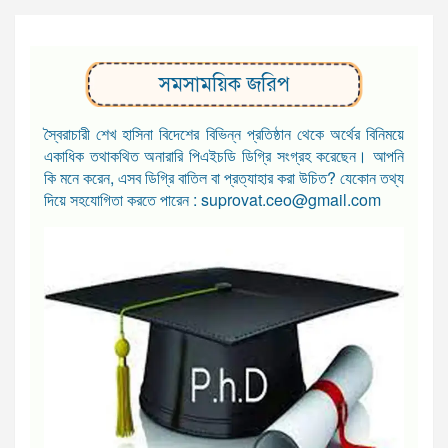
সমসাময়িক জরিপ
স্বৈরাচারী শেখ হাসিনা বিদেশের বিভিন্ন প্রতিষ্ঠান থেকে অর্থের বিনিময়ে
একাধিক তথাকথিত অনারারি পিএইচডি ডিগ্রি সংগ্রহ করেছেন। আপনি
কি মনে করেন, এসব ডিগ্রি বাতিল বা প্রত্যাহার করা উচিত? যেকোন তথ্য
দিয়ে সহযোগিতা করতে পারেন : suprovat.ceo@gmail.com