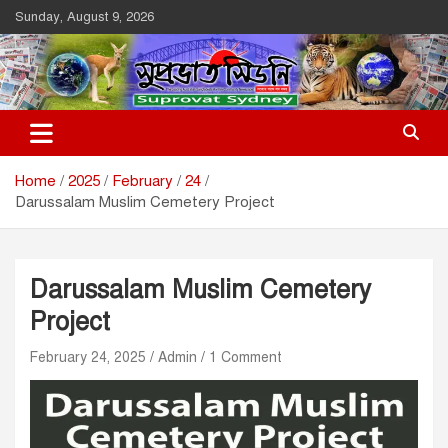
Skip
Sunday, August 9, 2026
to
content
Suprovat Sydney
The Leading Bangladesh Community Newspaper In Australia
Home
2025
February
24
Darussalam Muslim Cemetery Project
Darussalam Muslim Cemetery
Project
February 24, 2025
Admin
1 Comment