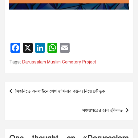
F
X
Li
W
E
a
n
h
m
Tags:
Darussalam Muslim Cemetery Project
c
k
at
ail
e
e
s
b
dI
A
Post
সিডনিতে অনলাইনে শেখ হাসিনার বক্তব্য নিয়ে কৌতুক
o
n
p
navigation
o
p
সঞ্চয়পত্রের হাল হকিকত
k