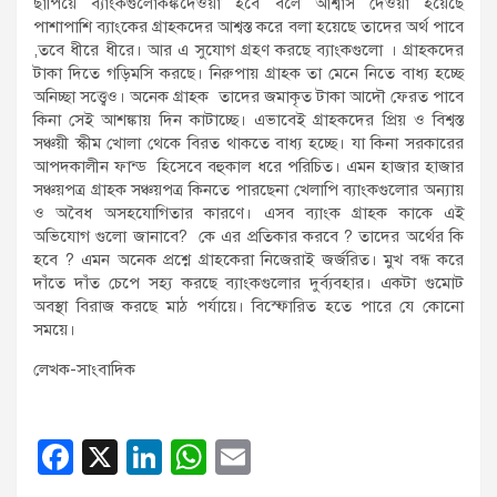
ছাপিয়ে ব্যাংকগুলোকঙ্কদেওয়া হবে বলে আশ্বাস দেওয়া হয়েছে
পাশাপাশি ব্যাংকের গ্রাহকদের আশ্বস্ত করে বলা হয়েছে তাদের অর্থ পাবে
,তবে ধীরে ধীরে। আর এ সুযোগ গ্রহণ করছে ব্যাংকগুলো । গ্রাহকদের
টাকা দিতে গড়িমসি করছে। নিরুপায় গ্রাহক তা মেনে নিতে বাধ্য হচ্ছে
অনিচ্ছা সত্ত্বেও। অনেক গ্রাহক তাদের জমাকৃত টাকা আদৌ ফেরত পাবে
কিনা সেই আশঙ্কায় দিন কাটাচ্ছে। এভাবেই গ্রাহকদের প্রিয় ও বিশ্বস্ত
সঞ্চয়ী স্কীম খোলা থেকে বিরত থাকতে বাধ্য হচ্ছে। যা কিনা সরকারের
আপদকালীন ফান্ড হিসেবে বহুকাল ধরে পরিচিত। এমন হাজার হাজার
সঞ্চয়পত্র গ্রাহক সঞ্চয়পত্র কিনতে পারছেনা খেলাপি ব্যাংকগুলোর অন্যায়
ও অবৈধ অসহযোগিতার কারণে। এসব ব্যাংক গ্রাহক কাকে এই
অভিযোগ গুলো জানাবে? কে এর প্রতিকার করবে ? তাদের অর্থের কি
হবে ? এমন অনেক প্রশ্নে গ্রাহকেরা নিজেরাই জর্জরিত। মুখ বন্ধ করে
দাঁতে দাঁত চেপে সহ্য করছে ব্যাংকগুলোর দুর্ব্যবহার। একটা গুমোট
অবস্থা বিরাজ করছে মাঠ পর্যায়ে। বিস্ফোরিত হতে পারে যে কোনো
সময়ে।
লেখক-সাংবাদিক
F
X
Li
W
E
a
n
h
m