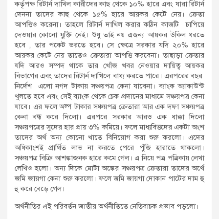
কর্তৃপক্ষ রিটার্ন দাখিল কারীদের কাছ থেকে ১০% হারে এবং যারা রিটার্ন
দেননা তাদের কাছ থেকে ১৫% হারে আয়কর কেটে নেয়। ক্রেতা
আপত্তিও করেনা। তাহলে রিটার্ন দাখিল করার কঠিন কাজটি চাপিয়ে
দেওয়ার কোনো যুক্তি নেই। শুধু তাই নয় এজন্য আয়কর উকিল ধরতে
হবে , তার পকেট ভরতে হবে। সে ক্ষেত্রে সরকার যদি ২০% হারে
আয়কর কেটে নেয় তাতেও ক্রেতারা আপত্তি করবেনা। তাছাড়া ক্রেতার
যদি আরও সম্পদ থাকে তার খোঁজ খবর নেওয়ার দায়িত্ব আয়কর
বিভাগের এবং তাদের রিটার্ন দাখিলে বাধ্য করতে পারে। এরপরের বছর
নির্দেশ এলো নগদ টাকায় সঞ্চয়পত্র কেনা যাবেনা। ব্যাংক অ্যাকাউন্ট
খুলতে হবে এবং সেই ব্যাংক থেকে চেক প্রদানের মাধ্যমে সঞ্চয়পত্র কেনা
যাবে। এর ফলে অল্প টাকার সঞ্চয়পত্র ক্রেতারা আর এক দফা সঞ্চয়পত্র
কেনা বন্ধ করে দিলো। এরপরে সরকার আরও এক ধাক্কা দিলো
সঞ্চয়পত্রের সুদের হার প্রায় ৩% কমিয়ে। ফলে মাধ্যবিত্তদের একটা অংশ
তাদের অর্থ অন্য কোনো খাতে বিনিয়োগ করা শুরু করলো। এদের
অধিকাংশই প্রার্থিত লাভ না করতে পেরে পুঁজি হারাতে থাকলো।
সঞ্চয়পত্র বিক্রি আশঙ্কাজনক হারে কমে গেল। এ নিয়ে পত্র পত্রিকায় লেখা
লেখিও হলো। অন্য দিকে মোটা অঙ্কের সঞ্চয়পত্র ক্রেতারা তাদের অর্থে
জমি জায়গা কেনা শুরু করলো। ফলে জমি জায়গা দোকান পাটের দাম হু
হু করে বেড়ে গেল।
অর্থনীতির এই পরিবর্তন জাতীয় অর্থনীতিতে নেতিবাচক প্রভাব পড়লো।