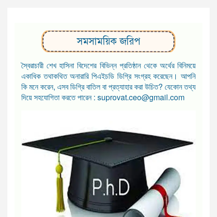
সমসাময়িক জরিপ
স্বৈরাচারী শেখ হাসিনা বিদেশের বিভিন্ন প্রতিষ্ঠান থেকে অর্থের বিনিময়ে
একাধিক তথাকথিত অনারারি পিএইচডি ডিগ্রি সংগ্রহ করেছেন। আপনি
কি মনে করেন, এসব ডিগ্রি বাতিল বা প্রত্যাহার করা উচিত? যেকোন তথ্য
দিয়ে সহযোগিতা করতে পারেন : suprovat.ceo@gmail.com