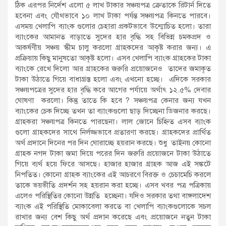
ঠিক এরপর নির্দেশ এলো ৫ লাখ টাকার সঞ্চয়পত্র ক্রেতাকে রিটার্ন দিতে
হবেনা এবং যৌথভাবে ১০ লাখ টাকা পর্যন্ত সঞ্চয়পত্র কিনতে পারবে।
এসময় খেলাপি ব্যাংক গুলোর চেহারা প্রকটভাবে উন্মোচিত হলো। তারা
ব্যাংকের আমানত বাড়াতে সুদের হার বৃদ্ধি সহ বিভিন্ন চমকপ্রদ ও
আকর্ষণীয় সঞ্চয় স্কীম চালু করলো গ্রাহকদের আকৃষ্ট করার জন্য। এ
প্রক্রিয়ায় কিছু মানুষতো আকৃষ্ট হলো। এসব খেলাপি ব্যাংক গ্রাহকের টাকা
ব্যাংকে রেখে দিলো আর গ্রাহকের জরুরি প্রয়োজনেও তাদের জমাকৃত
টাকা উঠাতে গিয়ে বাধাগ্রস্ত হলো এবং এখনো হচ্ছে। এদিকে সরকার
সঞ্চয়পত্রের সুদের হার বৃদ্ধি করে আগের পর্যায়ে অর্থাৎ ১২.৫% দেবার
ঘোষণা করলো। কিন্তু তাতে কি হবে ? সঞ্চয়পত্র কেনার জন্য যখন
ব্যাংকের চেক দিচ্ছে তখন তা ব্যাংকগুলো ছাড় দিচ্ছেনা ডিজনার করছে।
গ্রাহকরা সঞ্চয়পত্র কিনতে পারছেনা। লাল জোনে চিহ্নিত এসব ব্যাংক
গুলো গ্রাহকদের সাথে নির্লজ্জভাবে প্রতারণা করছে। গ্রাহকদের প্রার্থিত
অর্থ প্রদানে দিনের পর দিন ঘোরাচ্ছে হয়রান করছে। শুধু তাইনয় কোনো
গ্রাহক নগদ টাকা জমা দিয়ে পরের দিন জরুরি প্রয়োজনে টাকা উঠাতে
গিয়ে ব্যর্থ হয়ে ফিরে আসছে। হাজার হাজার গ্রাহক আজ এই সঙ্কটে
নিপতিত। কোনো গ্রাহক ব্যাংকের এই আচরণে বিরক্ত ও চেচামেচি করলে
তাকে ভয়ভীতি প্রদর্শন সহ হয়রান করা হচ্ছে। এসব খবর পত্র পত্রিকায়
এলেও পরিস্থিতির কোনো উন্নতি হচ্ছেনা। যদিও সরকার তথা বাঙ্গলাদেশ
ব্যাংক এই পরিস্থিতি মোকাবেলা করতে বা খেলাপি ব্যাংকগুলোকে সচল
রাখার জন্য বেশ কিছু অর্থ প্রদান করেছে এবং প্রয়োজনে নতুন টাকা