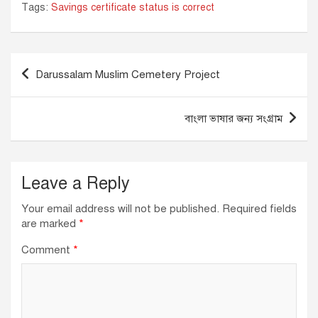
Tags:
Savings certificate status is correct
c
k
at
ail
e
e
s
b
dI
A
Post
Darussalam Muslim Cemetery Project
o
n
p
navigation
o
p
বাংলা ভাষার জন্য সংগ্রাম
k
Leave a Reply
Your email address will not be published.
Required fields
are marked
*
Comment
*