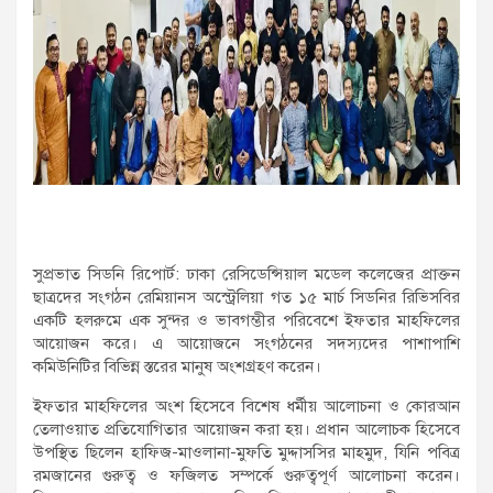
সুপ্রভাত সিডনি রিপোর্ট: ঢাকা রেসিডেন্সিয়াল মডেল কলেজের প্রাক্তন
ছাত্রদের সংগঠন রেমিয়ানস অস্ট্রেলিয়া গত ১৫ মার্চ সিডনির রিভিসবির
একটি হলরুমে এক সুন্দর ও ভাবগম্ভীর পরিবেশে ইফতার মাহফিলের
আয়োজন করে। এ আয়োজনে সংগঠনের সদস্যদের পাশাপাশি
কমিউনিটির বিভিন্ন স্তরের মানুষ অংশগ্রহণ করেন।
ইফতার মাহফিলের অংশ হিসেবে বিশেষ ধর্মীয় আলোচনা ও কোরআন
তেলাওয়াত প্রতিযোগিতার আয়োজন করা হয়। প্রধান আলোচক হিসেবে
উপস্থিত ছিলেন হাফিজ-মাওলানা-মুফতি মুদ্দাসসির মাহমুদ, যিনি পবিত্র
রমজানের গুরুত্ব ও ফজিলত সম্পর্কে গুরুত্বপূর্ণ আলোচনা করেন।