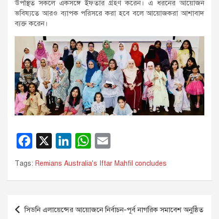
উপস্থিত সকলে একসঙ্গে ইফতার গ্রহণ করেন। এ ধরনের আয়োজন
ভবিষ্যতে আরও ব্যাপক পরিসরে করা হবে বলে আয়োজকরা আশাবাদ
ব্যক্ত করেন।
F
X
Li
W
E
a
n
h
m
Tags:
Remians Australia's Iftar Mahfil concludes
c
k
at
ail
e
e
s
b
dI
A
Post
সিডনি এলায়েন্সের আয়োজনে নির্বাচন-পূর্ব নাগরিক সমাবেশ অনুষ্ঠিত
navigation