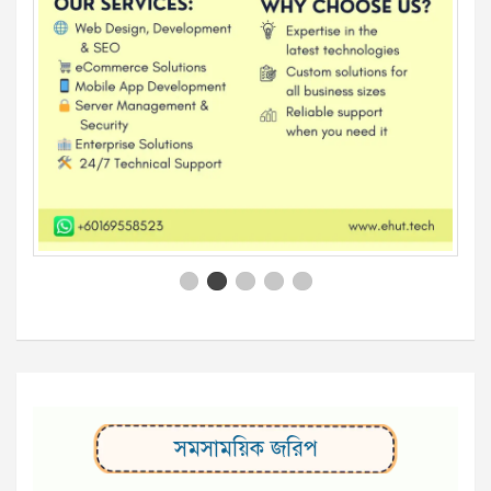
সমসাময়িক জরিপ