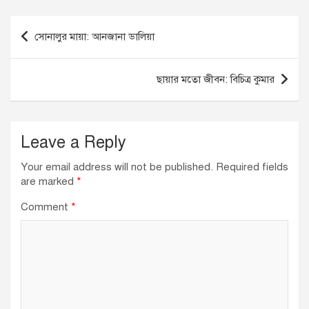
e
e
s
b
dI
A
Post
সোনালুর মায়া: আনজানা ডালিয়া
o
n
p
navigation
o
p
ছায়ার মতো জীবন: বিচিত্র কুমার
k
Leave a Reply
Your email address will not be published.
Required fields
are marked
*
Comment
*