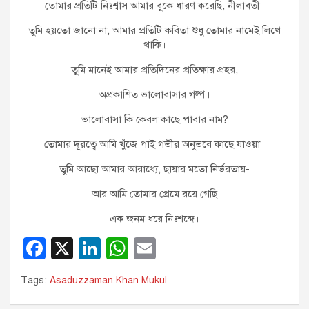
তোমার প্রতিটি নিঃশ্বাস আমার বুকে ধারণ করেছি, নীলাবতী।
তুমি হয়তো জানো না, আমার প্রতিটি কবিতা শুধু তোমার নামেই লিখে
থাকি।
তুমি মানেই আমার প্রতিদিনের প্রতিক্ষার প্রহর,
অপ্রকাশিত ভালোবাসার গল্প।
ভালোবাসা কি কেবল কাছে পাবার নাম?
তোমার দূরত্বে আমি খুঁজে পাই গভীর অনুভবে কাছে যাওয়া।
তুমি আছো আমার আরাধ্যে, ছায়ার মতো নির্ভরতায়-
আর আমি তোমার প্রেমে রয়ে গেছি
এক জনম ধরে নিঃশব্দে।
F
X
Li
W
E
a
n
h
m
Tags:
Asaduzzaman Khan Mukul
c
k
at
ail