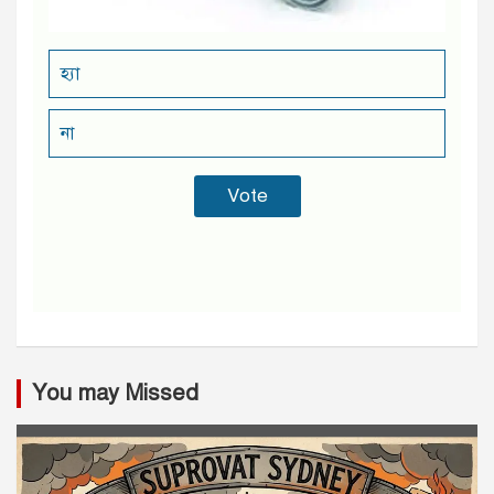
হ্যা
না
You may Missed