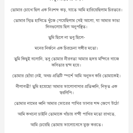
তোমার চোখে ছিল এক নিঃশব্দ ঝড়, যাতে আমি হারিয়েছিলাম চিরতরে।
তোমার স্মিত হাসিতে খুঁজে পেয়েছিলাম সেই আলো, যা আমার ভাঙা
দিনগুলোয় ছিল অনুপস্থিত।
তুমি ছিলে না তবু ছিলে-
মনের নির্জনে এক চিরচেনা সঙ্গীর মতো।
তুমি কিছুই বলোনি, তবু তোমার নীরবতা আমার হৃদয় মন্দিরে বাজে
কবিতার ছন্দ হয়ে।
তোমার ছোঁয়া নেই, অথচ প্রতিটি স্পর্শে আমি অনুভব করি তোমাকেই।
নীলাবতী! তুমি হয়েছো আমার ভালোবাসার প্রতিধ্বনি, নিভৃত এক
স্বরলিপি।
তোমার নামের ধ্বনি আমার ভোরের পাখির ডানার শব্দ জেগে উঠে!
আমি কখনো চাইনি তোমাকে খাঁচায় বন্দী পাখির মতো রাখতে,
আমি চেয়েছি তোমায় ভালোবেসে মুক্ত করতে।