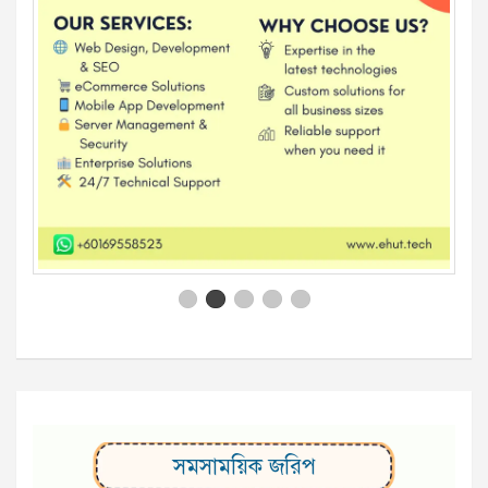
সমসাময়িক জরিপ