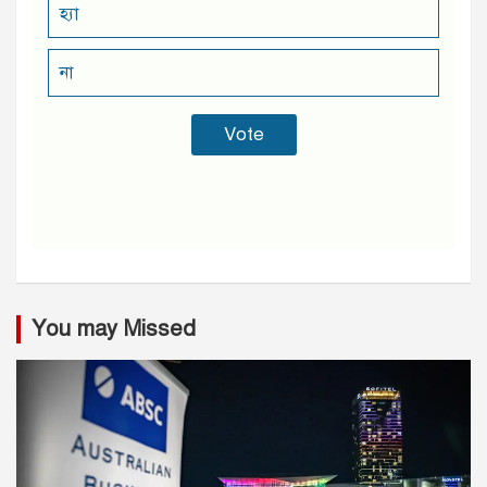
হ্যা
না
You may Missed