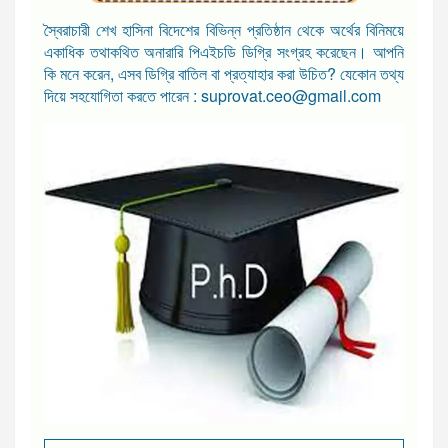
স্বৈরাচারী শেখ হাসিনা বিদেশের বিভিন্ন প্রতিষ্ঠান থেকে অর্থের বিনিময়ে
একাধিক তথাকথিত অনারারি পিএইচডি ডিগ্রি সংগ্রহ করেছেন। আপনি
কি মনে করেন, এসব ডিগ্রি বাতিল বা প্রত্যাহার করা উচিত? যেকোন তথ্য
দিয়ে সহযোগিতা করতে পারেন : suprovat.ceo@gmail.com