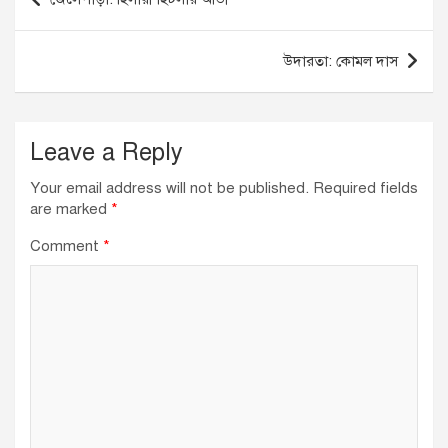
o
n
p
navigation
o
p
উদারতা: কোমল দাস
k
Leave a Reply
Your email address will not be published.
Required fields
are marked
*
Comment
*