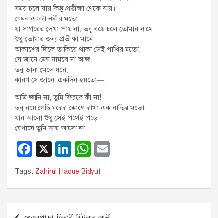
সময় চলে যায় কিন্তু প্রতীক্ষা থেকে যায়।
যেমন একটা নদীর মতো
যা সাগরের দেখা পায় না, তবু বয়ে চলে তোমার নামে।
শুধু তোমার জন্য প্রতীক্ষা মানে
আকাশের দিকে তাকিয়ে থাকা সেই পাখির মতো,
সে জানে মেঘ নামবে না আজ,
তবু ডানা মেলে ধরে,
কারণ সে জানে, একদিন হয়তো—
আমি জানি না, তুমি ফিরবে কী না!
তবু রয়ে গেছি ঘরের কোণে রাখা এক বাতির মতো,
যার আলো শুধু সেই পথেই পড়ে
যেখানে তুমি আর আসো না।
F
X
Li
W
E
a
n
h
m
Tags:
Zahirul Haque Bidyut
c
k
at
ail
e
e
s
b
dI
A
Post
জেলেপাড়া: হিলারী হিটলার আভী