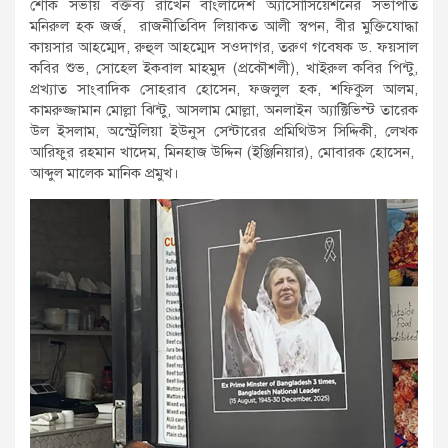
শোক সভায় বক্তব্য রাখেন বাংলাদেশ অ্যাসোসিয়েশনের সভাপতি
মনিরুল হক জর্জ, রাজনীতিবিদ লিয়াকত আলী স্বপন, বীর মুক্তিযোদ্ধা
কায়সার আহম্মেদ, রুহুল আহম্মেদ সওদাগর, তরুণ গবেষক ড. ফয়সাল
কবির শুভ, সোহেল ইকবাল মাহমুদ (প্রকৌশলী), খাইরুল কবির পিন্টু,
প্রখ্যাত সাংবাদিক সোহরাব হোসেন, ফজলুল হক, শফিকুল আলম,
কামরুজ্জামান মোল্লা ঝিন্টু, আসলাম মোল্লা, অনলাইন অ্যাক্টিভিস্ট তারেক
উল ইসলাম, অস্ট্রেলিয়া ইউনুস সেন্টারের প্রমিথিউস সিদ্দিকী, লেখক
আরিফুর রহমান খাদেম, মিনহাজ উদ্দিন (ইঞ্জিনিয়ার), মোবারক হোসেন,
আব্দুল মালেক মানিক প্রমুখ।