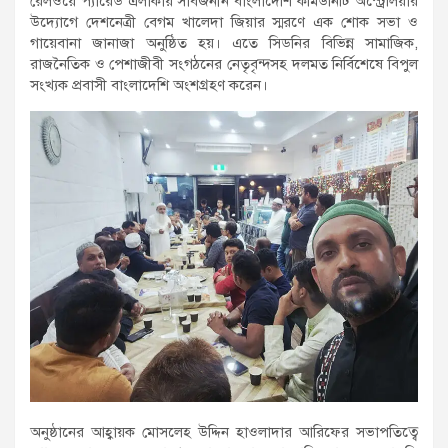
রেলওয়ে প্যারেড এলাকায় সার্বজনীন বাংলাদেশি কমিউনিটি অস্ট্রেলিয়ার
উদ্যোগে দেশনেত্রী বেগম খালেদা জিয়ার স্মরণে এক শোক সভা ও
গায়েবানা জানাজা অনুষ্ঠিত হয়। এতে সিডনির বিভিন্ন সামাজিক,
রাজনৈতিক ও পেশাজীবী সংগঠনের নেতৃবৃন্দসহ দলমত নির্বিশেষে বিপুল
সংখ্যক প্রবাসী বাংলাদেশি অংশগ্রহণ করেন।
অনুষ্ঠানের আহ্বায়ক মোসলেহ উদ্দিন হাওলাদার আরিফের সভাপতিত্বে