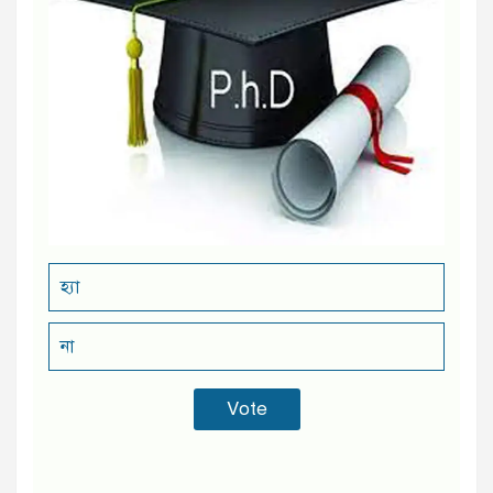
হ্যা
না