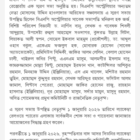
রেস্তোরাঁয় এক স্মরণ সভা অনুষ্ঠিত হয়। বিএনপি অস্ট্রেলিয়ার অন্যতম
নেতা মোসলেহ উদ্দিন হাওলাদার আরিফের সঞ্চালনায় এ স্মরণ সভায়
উপস্থিত ছিলেন বিএনপি অস্ট্রেলিয়ার সাবেক সভাপতি মনিরুল হক জর্জ,
বিশিষ্ট পরিবেশ বিজ্ঞানী ড. নার্গিস বানু, লেখক ও গবেষক শিবলী
আব্দুল্লাহ, উপদেষ্টা রুহুল আহম্মেদ সওদাগর, কুদরত উল্লাহ লিটন,
লিয়াকত আলী স্বপন, সোহেল ইকবাল মাহমুদ (প্রকৌশলী), ডা. আব্দুল
ওহাব বকুল, একেএম ফজলুল হক, মোবারক হোসেন (সাবেক
অ্যাডভোকেট), প্রমিথিউস সিদ্দিকী, জাকির আলম লেলিন, বেলাল হোসেন
ঢালী, খাইরুল কবির পিন্টু, এএনএম মাসুম, আলমগীর ইসলাম বাবু,
কামরুজ্জামান মোল্লা ঝিন্টু, মোহাম্মদ ইরফান খান, কাউন্সিলর আশিকুর
রহমান, মিনহাজ উদ্দিন (ইঞ্জিনিয়ার), এস এম খালেদ, মশিউর রহমান
তুহিন, মোহাম্মদ কুদ্দুসুর রহমান, লেখক আরিফুর রহমান, ফসিউল আলম
জামাল, লিন্টাস পেরেরা, মোহাম্মদ জাকির হোসেন রাজু, রায়হান
হাসনাত (ইঞ্জিনিয়ার), নূর মোহাম্মদ মাসুম, সর্দার মামুন, মাসুদু রহমান,
অসিত গোমেজসহ প্রমুখ কমিউনিটি ও রাজনৈতিক নেতৃবৃন্দ।
এ স্মরণ সভায় উপস্থিত নেতৃবৃন্দ ১ জানুয়ারি ২০২৬ তারিখে ল্যাকেম্বা
রেলওয়ে প্যারেড এলাকায় সার্বজনীন শোক সভা ও গায়েবানা জানাজার
আয়োজনের সিদ্ধান্ত গ্রহণ করেন।
পরবর্তীতে ১ জানুয়ারি ২০২৬, বৃহস্পতিবার বাদ আসর সিডনির ল্যাকেম্বা