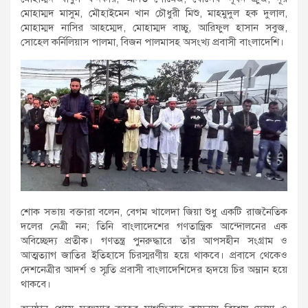
মোহাম্মদ মাসুম, মৌহাইমেন খান চৌধুরী মিশু, মাহমুদুল হক দুলাল,
মোহাম্মদ নাসির আহম্মেদ, মোহাম্মদ বাচ্চু, আরিফুল হাসান সবুজ,
সোহেল কর্নিলিয়াস পালমা, বিজন পালমাসহ অসংখ্য প্রবাসী বাংলাদেশি।
শোক সভায় বক্তারা বলেন, বেগম খালেদা জিয়া শুধু একটি রাজনৈতিক
দলের নেত্রী নন; তিনি বাংলাদেশের গণতান্ত্রিক আন্দোলনের এক
অবিচ্ছেদ্য প্রতীক। গণতন্ত্র পুনরুদ্ধারে তাঁর আপসহীন সংগ্রাম ও
আত্মত্যাগ জাতির ইতিহাসে চিরস্মরণীয় হয়ে থাকবে। প্রবাসে থেকেও
দেশনেত্রীর আদর্শ ও স্মৃতি প্রবাসী বাংলাদেশিদের হৃদয়ে চির অম্লান হয়ে
থাকবে।