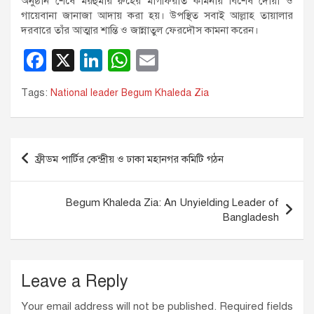
অনুষ্ঠান শেষে মরহুমার রুহের মাগফিরাত কামনায় বিশেষ দোয়া ও
গায়েবানা জানাজা আদায় করা হয়। উপস্থিত সবাই আল্লাহ তায়ালার
দরবারে তাঁর আত্মার শান্তি ও জান্নাতুল ফেরদৌস কামনা করেন।
F
X
Li
W
E
a
n
h
m
Tags:
National leader Begum Khaleda Zia
c
k
at
ail
e
e
s
b
dI
A
Post
ফ্রীডম পার্টির কেন্দ্রীয় ও ঢাকা মহানগর কমিটি গঠন
o
n
p
navigation
o
p
Begum Khaleda Zia: An Unyielding Leader of
k
Bangladesh
Leave a Reply
Your email address will not be published.
Required fields