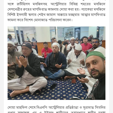
সঙ্গে রুটিহিলস মসজিদসহ অস্ট্রেলিয়ার বিভিন্ন শহরের মসজিদে
দেশনেত্রীর রুহের মাগফিরাত কামনায় দোয়া করা হয়। ল্যাকেম্বা মসজিদে
বিশিষ্ট ইসলামী স্কলার শেইখ জামাল আক্কায়ে মরহুমার আত্মার মাগফিরাত
কামনা করে বিশেষ মোনাজাত পরিচালনা করেন।
দোয়া মাহফিল শেষে বিএনপি অস্ট্রেলিয়ার প্রতিষ্ঠাতা ও সুপ্রভাত সিডনির
প্রধান সম্পাদক এম এ ইউসুফ শামীমের তত্ত্বাবধানে স্থানীয় নবান্ন