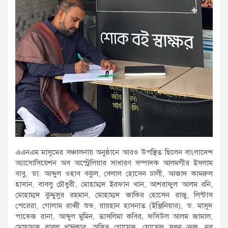
এএনএম মাসুমের সঞ্চালনায় অনুষ্ঠানে আরও উপস্থিত ছিলেন বাংলাদেশ
অ্যাসোসিয়েশন অব অস্ট্রেলিয়ার সাধারণ সম্পাদক আলমগীর ইসলাম
বাবু, ডা. আব্দুল ওহাব বকুল, বেলাল হোসেন ঢালী, আজাদ কামরুল
হাসান, বাবলু চৌধুরী, মোহাম্মদ ইরফান খান, আশরাফুল আলম রনি,
মোহাম্মদ কুদ্দুসুর রহমান, মোহাম্মদ জাকির হোসেন রাজু, লিন্টাস
পেরেরা, গোলাম রাব্বী শুভ, রায়হান হাসনাত (ইঞ্জিনিয়ার), ড. মাসুদ
পাভেজ রানা, আব্দুল মুমিন, তাসলিমা কবির, ফসিউল আলম জামাল,
মোহাম্মদ বাবুল খন্দকার, অসিত গোমেজ, যোসেফ সূধন ক্রুজ, নূর