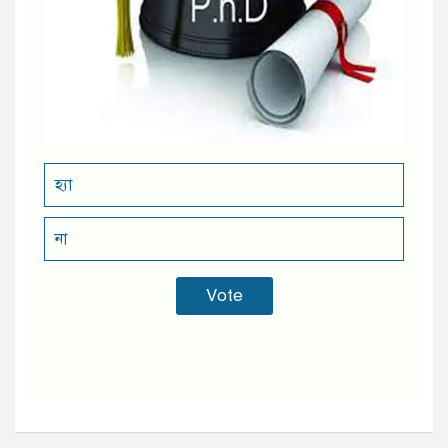
হ্যা
না