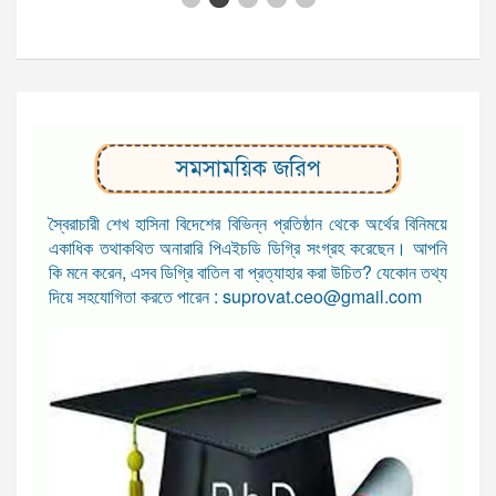
সমসাময়িক জরিপ
স্বৈরাচারী শেখ হাসিনা বিদেশের বিভিন্ন প্রতিষ্ঠান থেকে অর্থের বিনিময়ে
একাধিক তথাকথিত অনারারি পিএইচডি ডিগ্রি সংগ্রহ করেছেন। আপনি
কি মনে করেন, এসব ডিগ্রি বাতিল বা প্রত্যাহার করা উচিত? যেকোন তথ্য
দিয়ে সহযোগিতা করতে পারেন : suprovat.ceo@gmail.com