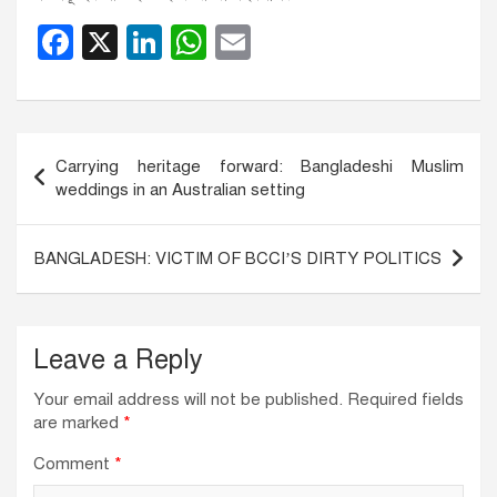
F
X
Li
W
E
a
n
h
m
c
k
at
ail
e
e
s
Post
Carrying heritage forward: Bangladeshi Muslim
b
dI
A
navigation
weddings in an Australian setting
o
n
p
o
p
BANGLADESH: VICTIM OF BCCI’S DIRTY POLITICS
k
Leave a Reply
Your email address will not be published.
Required fields
are marked
*
Comment
*