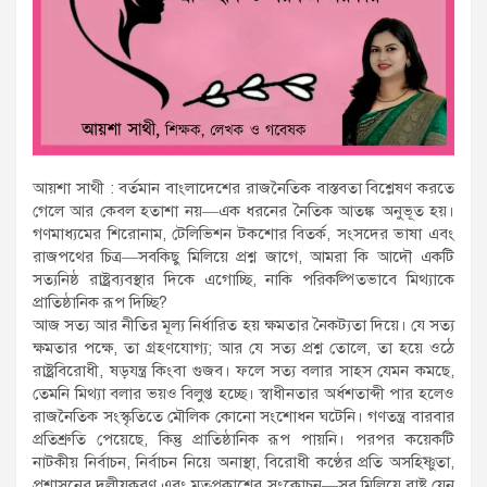
আয়শা সাথী : বর্তমান বাংলাদেশের রাজনৈতিক বাস্তবতা বিশ্লেষণ করতে
গেলে আর কেবল হতাশা নয়—এক ধরনের নৈতিক আতঙ্ক অনুভূত হয়।
গণমাধ্যমের শিরোনাম, টেলিভিশন টকশোর বিতর্ক, সংসদের ভাষা এবং
রাজপথের চিত্র—সবকিছু মিলিয়ে প্রশ্ন জাগে, আমরা কি আদৌ একটি
সত্যনিষ্ঠ রাষ্ট্রব্যবস্থার দিকে এগোচ্ছি, নাকি পরিকল্পিতভাবে মিথ্যাকে
প্রাতিষ্ঠানিক রূপ দিচ্ছি?
আজ সত্য আর নীতির মূল্য নির্ধারিত হয় ক্ষমতার নৈকট্যতা দিয়ে। যে সত্য
ক্ষমতার পক্ষে, তা গ্রহণযোগ্য; আর যে সত্য প্রশ্ন তোলে, তা হয়ে ওঠে
রাষ্ট্রবিরোধী, ষড়যন্ত্র কিংবা গুজব। ফলে সত্য বলার সাহস যেমন কমছে,
তেমনি মিথ্যা বলার ভয়ও বিলুপ্ত হচ্ছে। স্বাধীনতার অর্ধশতাব্দী পার হলেও
রাজনৈতিক সংস্কৃতিতে মৌলিক কোনো সংশোধন ঘটেনি। গণতন্ত্র বারবার
প্রতিশ্রুতি পেয়েছে, কিন্তু প্রাতিষ্ঠানিক রূপ পায়নি। পরপর কয়েকটি
নাটকীয় নির্বাচন, নির্বাচন নিয়ে অনাস্থা, বিরোধী কণ্ঠের প্রতি অসহিষ্ণুতা,
প্রশাসনের দলীয়করণ এবং মতপ্রকাশের সংকোচন—সব মিলিয়ে রাষ্ট্র যেন