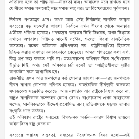
প্রতিষ্ঠিত হলে তা শান্তি নয়—নীরবতা মাত্র। আমাদের মনে রাখতে হবে
যে নীরব সমাজ কখনোই শান্ত সমাজ নয়; বরং তা বিস্ফোরণের পূর্বলক্ষণ।
নির্বাচন গণতন্ত্রের প্রাণ। অথচ আজ সেই নির্বাচনই নাগরিক আস্থার
সবচেয়ে বড় সংকটের জায়গা। নির্বাচন এখন উৎসব থেকে অনাস্থার
প্রতীকে পরিণত হয়েছে। গণতন্ত্রের অন্যতম ভিত্তি ভিন্নমত, অথচ ভিন্নমত
এখানে অপরাধ। ভিন্নমত মানেই সন্দেহ, শত্রুতা কিংবা রাজনৈতিক
অসততা। মতের অমিলকে প্রতিপক্ষতা নয়—রাষ্ট্রবিরোধিতা হিসেবে
চিহ্নিত করার প্রবণতা ভয়াবহভাবে বেড়েছে। আমরা গণতন্ত্রের কথা বলি,
কিন্তু প্রশ্ন সহ্য করতে পারি না। মতপ্রকাশের অধিকার নিয়ে সংবিধানের
উদ্ধৃতি দিই, অথচ সেই অধিকার চর্চা হলেই তা ‘অস্থিতিশীলতা সৃষ্টির
অপচেষ্টা’ বলে আখ্যায়িত হয়।
রাজনীতি এখন আর জনগণের কণ্ঠ শোনার জায়গা নয়—বরং জনগণকে
নীরব রাখার কৌশলে পরিণত হয়েছে। রাজনৈতিক দীর্ঘস্থায়ী অসততা
সমাজকেও সংক্রমিত করেছে। আজ নাগরিক আর রাষ্ট্রকে বিশ্বাস করে না,
রাষ্ট্রও নাগরিককে সন্দেহের চোখে দেখে। বাংলাদেশে এখন সাহায্যকে
সন্দেহ, মানবিকতাকে উদ্দেশ্যপ্রণোদিত এবং প্রতিবাদকে ষড়যন্ত্র ভাবার
সংস্কৃতি গড়ে উঠেছে।
এই অবিশ্বাস রাষ্ট্রের সবচেয়ে বিপজ্জনক অর্জন—কারণ বিশ্বাস ভাঙলে
আইন দিয়ে রাষ্ট্র টেকে না।
সবচেয়ে ভয়াবহ বাস্তবতা, সবচেয়ে উদ্বেগজনক বিষয় হলো—এই