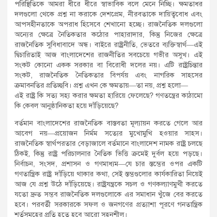
পরিস্থিতিকে আমরা ধীরে ধীরে স্বাভাবিক বলে মেনে নিচ্ছি। ক্ষমতাধর
দলগুলো থেকে প্রশ্ন না করাকে দেশপ্রেম, নীরবতাকে দায়িত্ববোধ এবং
আপসহীনতাকে অপরাধ হিসেবে শেখানো হচ্ছে। রাজনৈতিক দলগুলো
অন্যের ক্ষেত্রে নৈতিকতার কঠোর পাহারাদার, কিন্তু নিজের ক্ষেত্রে
রাজনৈতিক সুবিধাবাদে অন্ধ। বাইরে রাষ্ট্রনীতি, ভেতরে ব্যক্তিস্বার্থ—এই
দ্বিচারিতাই আজ বাংলাদেশের রাজনীতির সবচেয়ে গভীর অসুখ। এই
সংকট কোনো একক সরকার বা বিরোধী দলের নয়। এটি রাষ্ট্রচিন্তার
সংকট, রাজনৈতিক নৈতিকতার বিপর্যয় এবং নাগরিক সাহসের
ক্রমাবনতির প্রতিচ্ছবি। প্রশ্ন এখন কে ক্ষমতায়—তা নয়, প্রশ্ন হলো—
এই রাষ্ট্র কি সত্য সহ্য করার ক্ষমতা হারিয়ে ফেলেছে? গণতন্ত্রের কাঠামো
কি কেবল আনুষ্ঠানিকতা হয়ে দাঁড়িয়েছে?
বর্তমান বাংলাদেশের রাজনৈতিক বাস্তবতা মূল্যায়ন করতে গেলে আর
আবেগ নয়—প্রয়োজন নির্মম সত্যের মুখোমুখি হওয়ার সাহস।
রাজনৈতিক স্বার্থপরতার বেড়াজালে বর্তমানে বাংলাদেশ নামক রাষ্ট্র চলছে
ঠিকই, কিন্তু রাষ্ট্র পরিচালনার নৈতিক ভিত্তি ক্রমেই দুর্বল হয়ে পড়ছে।
নির্বাচন, সংসদ, প্রশাসন ও গণমাধ্যম—যে চার স্তম্ভের ওপর একটি
গণতান্ত্রিক রাষ্ট্র দাঁড়িয়ে থাকার কথা, সেই স্তম্ভগুলোর কার্যকারিতা নিয়েই
আজ যে প্রশ্ন উঠে দাঁড়িয়েছে। রাষ্ট্রযন্ত্রকে সচল ও গণকল্যাণমুখী করতে
যতো দ্রুত সম্ভব রাজনৈতিক দলগুলোকে এর সমাধান খুঁজে বের করতে
হবে। পরবর্তী সরকারকে সফল ও জনগণের প্রত্যাশা পূরণে গনতান্ত্রিক
শর্তসমূহের প্রতি হতে হবে আরো সহনশীল।