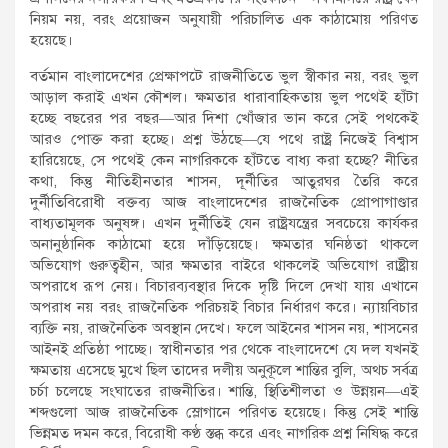
নিয়ম নয়, বরং প্রয়োজন অনুযায়ী পরিচালিত এক কাঠামোয় পরিণত
হয়েছে।
বর্তমান বাংলাদেশের প্রেক্ষাপটে রাজনীতিতে ভুল স্বীকার নয়, বরং ভুল
আড়াল করাই এখন কৌশল। ক্ষমতার ধারাবাহিকতায় ভুল পথেই হাঁটা
হচ্ছে বছরের পর বছর—আর দিশা খোঁজার ভান করে সেই পথকেই
আরও পোক্ত করা হচ্ছে। প্রশ্ন উঠছে—যে পথে রাষ্ট্র নিজেই বিশ্বাস
হারিয়েছে, সে পথেই কেন নাগরিককে হাঁটতে বাধ্য করা হচ্ছে? নীতির
কথা, কিন্তু নীতিহীনতার শাসন, দূর্নীতির আতুরঘর তৈরি করে
দুর্নীতিবিরোধী বক্তব্য আজ বাংলাদেশের রাজনৈতিক প্রোপাগাণ্ডার
বাধ্যতামূলক অনুষঙ্গ। এখন দুর্নীতিই যেন রাষ্ট্রযন্ত্রের সবচেয়ে কার্যকর
অনানুষ্ঠানিক কাঠামো হয়ে দাঁড়িয়েছে। ক্ষমতার ঘনিষ্ঠতা থাকলে
অভিযোগ গুরুত্বহীন, আর ক্ষমতার বাইরে থাকলেই অভিযোগ রাষ্ট্রীয়
অপরাধে রূপ নেয়। বিচারব্যবস্থার দিকে দৃষ্টি দিলে দেখা যায় এখানে
অপরাধ নয় বরং রাজনৈতিক পরিচয়ই বিচার নির্ধারণ করে। ন্যায়বিচার
ব্যক্তি নয়, রাজনৈতিক অবস্থান দেখে। ফলে আইনের শাসন নয়, শাসনের
আইনই প্রতিষ্ঠা পাচ্ছে। স্বাধীনতার পর থেকে বাংলাদেশে যে দল যখনই
ক্ষমতায় এসেছে মুখে ছিল তাদের দলীয় অনুকূলে শান্তির বুলি, অথচ সর্বত্র
চর্চা চলেছে সংঘাতের রাজনীতির। শান্তি, স্থিতিশীলতা ও উন্নয়ন—এই
শব্দগুলো আজ রাজনৈতিক স্লোগানে পরিণত হয়েছে। কিন্তু সেই শান্তি
ভিন্নমত দমন করে, বিরোধী কণ্ঠ স্তব্ধ করে এবং নাগরিক প্রশ্ন নিষিদ্ধ করে