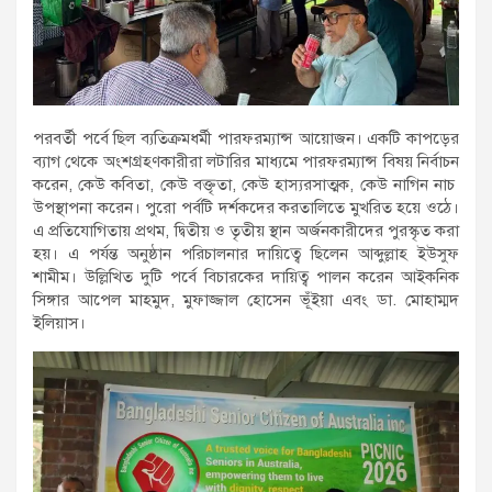
পরবর্তী পর্বে ছিল ব্যতিক্রমধর্মী পারফরম্যান্স আয়োজন। একটি কাপড়ের
ব্যাগ থেকে অংশগ্রহণকারীরা লটারির মাধ্যমে পারফরম্যান্স বিষয় নির্বাচন
করেন, কেউ কবিতা, কেউ বক্তৃতা, কেউ হাস্যরসাত্মক, কেউ নাগিন নাচ
উপস্থাপনা করেন। পুরো পর্বটি দর্শকদের করতালিতে মুখরিত হয়ে ওঠে।
এ প্রতিযোগিতায় প্রথম, দ্বিতীয় ও তৃতীয় স্থান অর্জনকারীদের পুরস্কৃত করা
হয়। এ পর্যন্ত অনুষ্ঠান পরিচালনার দায়িত্বে ছিলেন আব্দুল্লাহ ইউসুফ
শামীম। উল্লিখিত দুটি পর্বে বিচারকের দায়িত্ব পালন করেন আইকনিক
সিঙ্গার আপেল মাহমুদ, মুফাজ্জাল হোসেন ভূঁইয়া এবং ডা. মোহাম্মদ
ইলিয়াস।