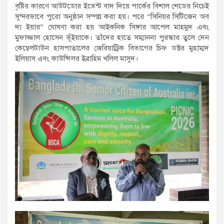
বৃষ্টির কারণে আউটডোর ইভেন্ট বাদ দিয়ে পার্কের বিশাল শেডের নিচেই
সুন্দরভাবে পুরো অনুষ্ঠান সম্পন্ন করা হয়। পরে “সিনিয়র সিটিজেন অব
দ্য ইয়ার” ঘোষণা করা হয় আইকনিক সিঙ্গার আপেল মাহমুদ এবং
মুফাজ্জাল হোসেন ভূঁইয়াকে। তাঁদের হাতে সম্মাননা পুরস্কার তুলে দেন
কেম্বেলটাউন হাসপাতালের জেরিয়াট্রিক বিভাগের চিফ ডক্টর মুহাম্মদ
ইলিয়াস এবং কাউন্সিলর ইব্রাহিম খলিল মাসুদ।