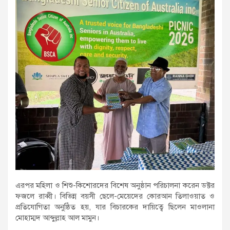
এরপর মহিলা ও শিশু-কিশোরদের বিশেষ অনুষ্ঠান পরিচালনা করেন ডক্টর
ফজলে রাব্বী। বিভিন্ন বয়সী ছেলে-মেয়েদের কোরআন তিলাওয়াত ও
প্রতিযোগিতা অনুষ্ঠিত হয়, যার বিচারকের দায়িত্বে ছিলেন মাওলানা
মোহাম্মদ আব্দুল্লাহ আল মামুন।