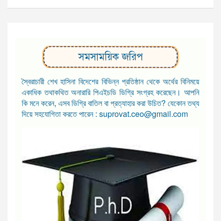
সমসাময়িক জরিপ
স্বৈরাচারী শেখ হাসিনা বিদেশের বিভিন্ন প্রতিষ্ঠান থেকে অর্থের বিনিময়ে
একাধিক তথাকথিত অনারারি পিএইচডি ডিগ্রি সংগ্রহ করেছেন। আপনি
কি মনে করেন, এসব ডিগ্রি বাতিল বা প্রত্যাহার করা উচিত? যেকোন তথ্য
দিয়ে সহযোগিতা করতে পারেন : suprovat.ceo@gmail.com