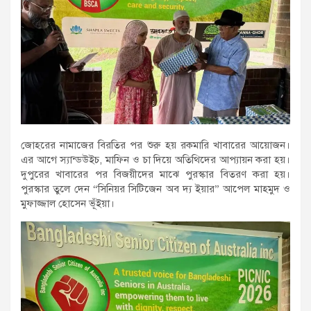
জোহরের নামাজের বিরতির পর শুরু হয় রকমারি খাবারের আয়োজন।
এর আগে স্যান্ডউইচ, মাফিন ও চা দিয়ে অতিথিদের আপ্যায়ন করা হয়।
দুপুরের খাবারের পর বিজয়ীদের মাঝে পুরস্কার বিতরণ করা হয়।
পুরস্কার তুলে দেন “সিনিয়র সিটিজেন অব দ্য ইয়ার” আপেল মাহমুদ ও
মুফাজ্জাল হোসেন ভূঁইয়া।