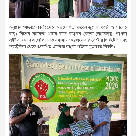
অনুষ্ঠান সেচ্ছাসেবক হিসেবে সহযোগিতা করেন জুয়েল, কাজী ও সালেহ
বাবু। বিশেষ সহায়তা প্রদান করে রান্নাঘর রেস্তরা (ল্যাকেম্বা), শাপলা
সুইটস, ওয়ান এজেন্সি, দারুসসালাম ওয়েলফেয়ার সেন্টার লিমিটেড এবং
অস্ট্রেলিয়া থেকে প্রকাশিত একমাত্র বাংলা পত্রিকা সুপ্রভাত সিডনি।