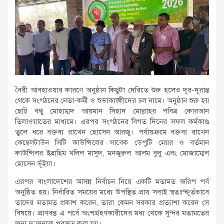
বৈরী আবহাওয়ার কারণে অনুষ্ঠান কিছুটা দেরিতে শুরু হলেও দূর-দূরান্ত
থেকে সংগঠনের নেতা-কর্মী ও শুভাকাঙ্ক্ষীদের ঢল নামে। অনুষ্ঠান শুরু হয়
ছোট্ট বন্ধু মোহাম্মদ আয়মান সিহাদ মোল্লাহর পবিত্র কোরআন
তিলাওয়াতের মাধ্যমে। এরপর সংগঠনের বিগত দিনের সফল কর্মকাণ্ড
তুলে ধরে বক্তব্য রাখেন হোসেন আরজু। পর্যায়ক্রমে বক্তব্য রাখেন
কেম্বেলটাউন সিটি কাউন্সিলের সাবেক ডেপুটি মেয়র ও বর্তমান
কাউন্সিলর ইব্রাহিম খলিল মাসুদ, মনজুরুল আলম বুলু এবং মোজাম্মেল
হোসেন ভূঁইয়া।
এরপর বাংলাদেশের আসন্ন নির্বাচন নিয়ে একটি মতামত জরিপ পর্ব
অনুষ্ঠিত হয়। নির্ধারিত সময়ের মধ্যে উপস্থিত প্রায় সবাই স্বতঃস্ফূর্তভাবে
তাদের মতামত প্রকাশ করেন, তারা কেমন সরকার প্রত্যাশা করেন সে
বিষয়ে। প্রাণবন্ত এ পর্বে অংশগ্রহণকারীদের মধ্য থেকে সুন্দর মতামতের
জন্য দু’জনকে পুরস্কৃত করা হয়।