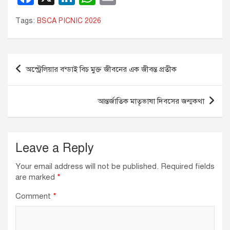
a
n
h
m
Tags:
BSCA PICNIC 2026
c
k
at
ail
e
e
s
b
dI
A
Post
অস্ট্রেলিয়ার বন্ডাই বিচ মুক্ত জীবনের এক জীবন্ত প্রতীক
o
n
p
navigation
o
p
আন্তর্জাতিক মাতৃভাষা দিবসের জন্মকথা
k
Leave a Reply
Your email address will not be published.
Required fields
are marked
*
Comment
*