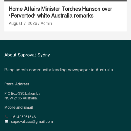
Home Affairs Minister Torches Hanson over
‘Perverted’ white Australia remarks
August 7, 2026
Admin
About Suprovat Sydny
Bangladesh community leading newspaper in Australia.
Postal Address
P.O Box-398,Lakemba
NSW 2195 Australia.
Mobile and Email
: +61423031546
: suprovat.ceo@gmail.com