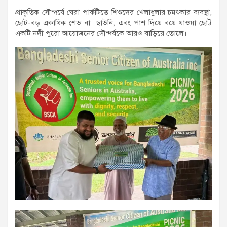
প্রাকৃতিক সৌন্দর্যে ঘেরা পার্কটিতে শিশুদের খেলাধুলার চমৎকার ব্যবস্থা,
ছোট-বড় একাধিক শেড বা ছাউনি, এবং পাশ দিয়ে বয়ে যাওয়া ছোট্ট
একটি নদী পুরো আয়োজনের সৌন্দর্যকে আরও বাড়িয়ে তোলে।