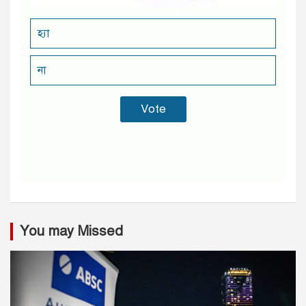
হ্যা
না
You may Missed