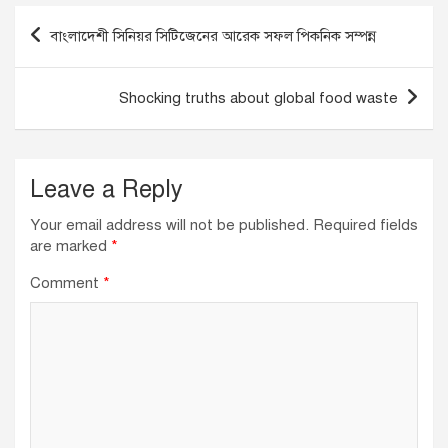
b
dI
A
Post
বাংলাদেশী সিনিয়র সিটিজেনের আরেক সফল পিকনিক সম্পন্ন
o
n
p
navigation
o
p
Shocking truths about global food waste
k
Leave a Reply
Your email address will not be published.
Required fields
are marked
*
Comment
*