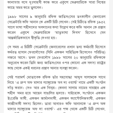
কানাডায় বসে দুঃসাহসী কাজ করে একুশে ফেব্রুয়ারিকে সারা বিশ্বের
কাছে অমর করে তুললেন।
১৯৯৮ সালের ৯ জানুয়ারি রফিক জাতিসংঘের তৎকালীন জেনারেল
সেক্রেটারি কফি আনান কে একটি চিঠি লেখেন। সেই চিঠিতে রফিক ১৯৫২
সালে ভাষা শহীদদের অবদানের কথা উল্লেখ করে কফি আনান কে প্রস্তাব
করেন একুশে ফেব্রুয়ারিকে ‘মাতৃভাষা দিবস’ হিসেবে যেন
আন্তর্জাতিকভাবে স্বীকৃতি দেওয়া হয়।
সে সময় এ চিঠিটি সেক্রেটারি জেনারেলের প্রধান তথ্য কর্মচারী হিসেবে
কর্মরত হাসান ফেরদৌসের (যিনি একজন সাহিত্যিক হিসেবেও পরিচিত)
নজরে আসে। তখন ফেরদৌস ১৯৯৮ সালের ২০ জানুয়ারি রফিককে
অনুরোধ করেন তিনি জন্য জাতিসংঘের ওপর কোনো এক সদস্য রাষ্ট্রের
কাছ থেকে একই ধরনের প্রস্তাব আনার ব্যবস্থা করেন।
সেই পরামর্শ মোতাবেক রফিক তাঁর সহযোদ্ধা আব্দুস সালামকে সাথে
নিয়ে ‘এ গ্রুপ অফ মাদার ল্যাঙ্গুয়েজ অব দ্য ওয়ার্ল্ড’ নামে একটি সংগঠন
দাঁড় করান। সেও আর এক বিস্ময়। কেননা সালাম নামের বায়ান্নর এক
শহীদ অমর হয়ে আছেন বাঙালির হৃদয়ে। যাইহোক, সংগঠনে একজন
ইংরেজি ভাষী, একজন জার্মানভাষী, একজন ক্যান্টোনিজভাষী, একজন
কাচ্চীভাষী সদস্য ছিলেন। তারা আবারও কফি আনানকে ‘এ গ্রুপ অক
মাদার ল্যাঙ্গুয়েজ অফ দা ওয়ার্ল্ড’- এর পক্ষ থেকে একটি চিঠি লেখেন,