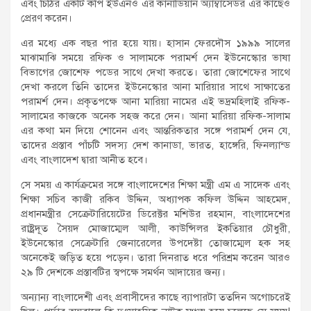
এবং চিঠির একটি কপি ইউএনও এর কানাডিয়ান অ্যাম্বাসেডর এর কাছেও
প্রেরণ করেন।
এর মধ্যে এক বছর পার হয়ে যায়। হাসান ফেরদৌস ১৯৯৯ সালের
মাঝামাঝি সময়ে রফিক ও সালামকে পরামর্শ দেন ইউনেস্কোর ভাষা
বিভাগের জোশেফ পডের সাথে দেখা করতে। তারা জোশেফের সাথে
দেখা করলে তিনি তাদের ইউনেস্কোর আনা মারিয়ার সাথে সাক্ষাতের
পরামর্শ দেন। প্রকৃতপক্ষে আনা মারিয়া নামের এই ভদ্রমহিলাই রফিক-
সালামের কাজকে অনেক সহজ করে দেন। আনা মারিয়া রফিক-সালাম
এর কথা মন দিয়ে শোনেন এবং আন্তরিকতার সঙ্গে পরামর্শ দেন যে,
তাদের প্রস্তাব পাঁচটি সদস্য দেশ কানাডা, ভারত, হাঙ্গেরি, ফিনল্যান্ড
এবং বাংলাদেশ দ্বারা আনীত হবে।
সে সময় এ কার্যক্রমের সঙ্গে বাংলাদেশের শিক্ষা মন্ত্রী এম এ সাদেক এবং
শিক্ষা সচিব কাজী রকিব উদ্দিন, অধ্যাপক কফিল উদ্দিন আহমেদ,
প্রধানমন্ত্রীর সেক্রেটারিয়েটের ডিরেক্টর মশিউর রহমান, বাংলাদেশের
রাষ্ট্রদূত সৈয়দ মোজাম্মেল আলী, কাউন্সিলর ইকতিয়ার চৌধুরী,
ইউনেস্কোর সেক্রেটারি জেনারেলের উপদেষ্টা তোজাম্মেল হক সহ
অনেকেই জড়িত হয়ে পড়েন। তারা দিনরাত ধরে পরিশ্রম করেন আরও
২৯ টি দেশকে প্রস্তাবটির স্বপক্ষে সমর্থন আদায়ের জন্য।
অন্যান্য বাংলাদেশী এবং প্রবাসীদের কাছে ব্যাপারটা ততদিন অগোচরেই