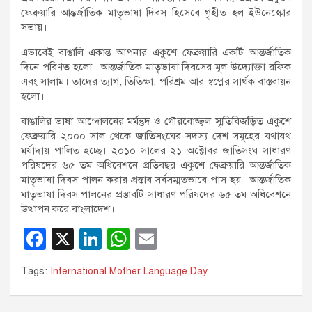
ফেব্রুয়ারি আন্তর্জাতিক মাতৃভাষা দিবস হিসেবে গৃহীত হল ইউনেস্কোর
সভায়।
এভাবেই বাঙালি একান্ত আপনার একুশে ফেব্রুয়ারি একটি আন্তর্জাতিক
দিনে পরিণত হলো। আন্তর্জাতিক মাতৃভাষা দিবসের মূল উদ্যোক্তা রফিক
এবং সালাম। তাদের ত্যাগ, তিতিক্ষা, পরিশ্রম আর স্বপ্নের সার্থক বাস্তবায়ন
হলো।
বাঙালির ভাষা আন্দোলনের মর্মন্তুদ ও গৌরবোজ্জ্বল স্মৃতিবিজড়িত একুশে
ফেব্রুয়ারি ২০০০ সাল থেকে জাতিসংঘের সদস্য দেশ সমূহের যথাযথ
মর্যাদায় পালিত হচ্ছে। ২০১০ সালের ২১ অক্টোবর জাতিসংঘ সাধারণ
পরিষদের ৬৫ তম অধিবেশনে প্রতিবছর একুশে ফেব্রুয়ারি আন্তর্জাতিক
মাতৃভাষা দিবস পালন করার প্রস্তাব সর্বসম্মতভাবে পাস হয়। আন্তর্জাতিক
মাতৃভাষা দিবস পালনের প্রস্তাবটি সাধারণ পরিষদের ৬৫ তম অধিবেশনে
উত্থাপন করে বাংলাদেশ।
F
X
Li
W
E
a
n
h
m
Tags:
International Mother Language Day
c
k
at
ail
e
e
s