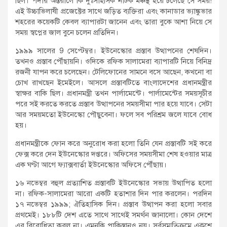
ছিল। পর্দার অন্তরালে কি দুঃসাহসিক নাটক মঞ্চস্থ হয়ে চলেছে সে সময়!
এই উচ্চাভিলাষী প্রজেক্টের সাথে জড়িত ব্যক্তিরা এবং কানাডার ভ্যাঙ্কুভার
শহরের কয়েকটি কেবল ব্যাপারটা জানেন এবং তারা বুকে আশা নিয়ে সে
সময় স্বপ্নের জাল বুনে চলেন প্রতিদিন।
১৯৯৯ সালের 9 সেপ্টেম্বর। ইউনেস্কোর প্রস্তাব উত্থাপনের শেষদিন।
তখনও প্রস্তাব পৌঁছায়নি। ওদিকে রফিক সালামেরা ব্যাপারটি নিয়ে বিনিদ্র
রজনী যাপন করে চলেছেন। টেলিফোনের সামনে বসে আছেন, কখনো বা
চোখ রাখছেন ইমেইলে। আসলে প্রস্তাবটিতে বাংলাদেশের প্রধানমন্ত্রীর
স্বাক্ষর বাকি ছিল। প্রধানমন্ত্রী তখন পার্লামেন্টে। পার্লামেন্টের সময়সূচীর
পরে সই করতে করতে প্রস্তাব উত্থাপনের সময়সীমা পার হয়ে যাবে। সেটা
আর সময়মতো ইউনেস্কো পৌছুবেনা। ফলে সব পরিশ্রম জলে যাবে বোধ
হয়।
প্রধানমন্ত্রীকে ফোন করে অনুরোধ করা হলো তিনি যেন প্রস্তাবটি সই করে
ফেক্স করে দেন ইউনেস্কোর দপ্তরে। অফিসের সময়সীমা শেষ হওয়ার মাত্র
এক ঘণ্টা আগে ফ্যাক্সবার্তা ইউনেস্কোর অফিসে পৌঁছায়।
১৬ নভেম্বর বহুল প্রত্যাশিত প্রস্তাবটি ইউনেস্কোর সভায় উত্থাপিত হলো
না। রফিক-সালামেরা আরো একটি হতাশার দিন পার করলেন। পরদিন
১৭ নভেম্বর ১৯৯৯; ঐতিহাসিক দিন। প্রস্তাব উত্থাপন করা হলো সবার
প্রথমেই। ১৮৮টি দেশ এতে সাথে সাথেই সমর্থন জানালো। কোন দেশে
এর বিরোধিতা করল না। এমনকি পাকিস্তানও নয়। সর্বসম্মতিক্রমে একুশে