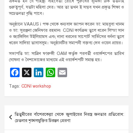
একমত হন যে গার্হস্থ্য সহিংসতা রোধে পুরুষের ভূমিকা ঠিক ততটাই
গুরুত্বপূর্ণ, যতটা মহিলা দের। আর তা তখন ই সম্ভব যখন প্রকৃত শিক্ষা ও
সচেতনতা বৃদ্ধি পাবে।
অনুষ্ঠানে VAAUS i পক্ষ থেকে ধন্যবাদ জ্ঞাপন করেন ডা: মাহবুবা খানম
ও ডা: সুরঞ্জনা জেনিফার রহমান৷ CDNI কার্যক্রম তুলে ধরেন লিন্ডা সান
ও জ্যাকিলিন উইলিয়ামস এবং নানা ধরনের সাপোর্ট সার্ভিসের বর্ননা তুলে
ধরেন সাদিয়া তাবাসসুম। অনুষ্ঠানটির সমাপনী বক্তব্য দেন ওয়েন প্রায়র।
সভাপতি ডা: সাব্রিন ফারুকী OAM কর্তৃক পরবর্তী ওয়ার্কশপের তারিখ
ঘোষনা ও নৈশভোজের মাধ্যমে এই ওয়ার্কশপটি সমাপ্ত হয়।
F
X
Li
W
E
a
n
h
m
Tags:
CDNI workshop
c
k
at
ail
e
e
s
b
dI
A
Post
তিতুমীরের বাঁশেরকেল্লা থেকে জুলাইয়ের নিরস্ত্র জনতার প্রতিরোধ:
o
n
p
navigation
চেতনার শৃঙ্খলমুক্তির চিরন্তন প্রেরণা
o
p