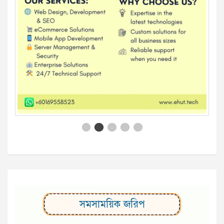
সমসাময়িক জরিপ