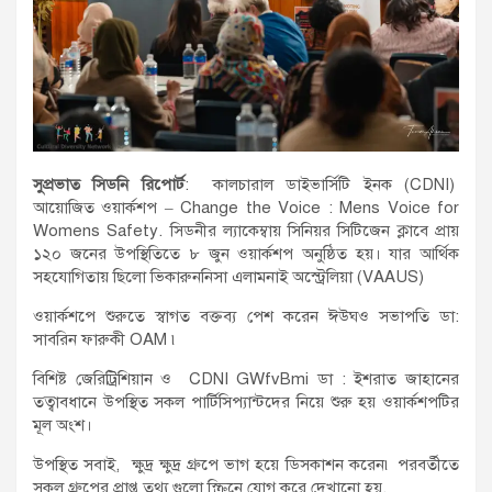
সুপ্রভাত সিডনি রিপোর্ট
: কালচারাল ডাইভার্সিটি ইনক (CDNI)
আয়োজিত ওয়ার্কশপ – Change the Voice : Mens Voice for
Womens Safety. সিডনীর ল্যাকেম্বায় সিনিয়র সিটিজেন ক্লাবে প্রায়
১২০ জনের উপস্থিতিতে ৮ জুন ওয়ার্কশপ অনুষ্ঠিত হয়। যার আর্থিক
সহযোগিতায় ছিলো ভিকারুননিসা এলামনাই অস্ট্রেলিয়া (VAAUS)
ওয়ার্কশপে শুরুতে স্বাগত বক্তব্য পেশ করেন ঈউঘও সভাপতি ডা:
সাবরিন ফারুকী OAM ৷
বিশিষ্ট জেরিট্রিশিয়ান ও CDNI GWfvBmi ডা : ইশরাত জাহানের
তত্বাবধানে উপস্থিত সকল পার্টিসিপ্যান্টদের নিয়ে শুরু হয় ওয়ার্কশপটির
মূল অংশ।
উপস্থিত সবাই, ক্ষুদ্র ক্ষুদ্র গ্রুপে ভাগ হয়ে ডিসকাশন করেন৷ পরবর্তীতে
সকল গ্রুপের প্রাপ্ত তথ্য গুলো স্ক্রিনে যোগ করে দেখানো হয়,