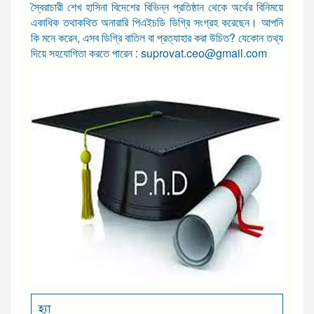
স্বৈরাচারী শেখ হাসিনা বিদেশের বিভিন্ন প্রতিষ্ঠান থেকে অর্থের বিনিময়ে
একাধিক তথাকথিত অনারারি পিএইচডি ডিগ্রি সংগ্রহ করেছেন। আপনি
কি মনে করেন, এসব ডিগ্রি বাতিল বা প্রত্যাহার করা উচিত? যেকোন তথ্য
দিয়ে সহযোগিতা করতে পারেন : suprovat.ceo@gmail.com
হ্যা