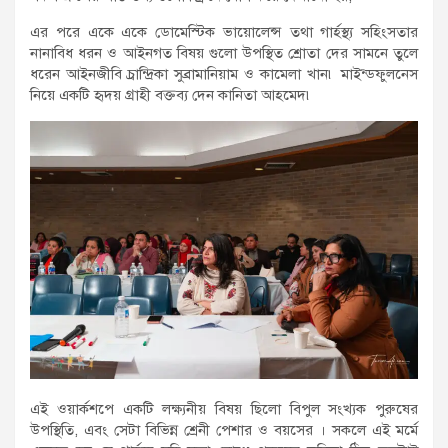
এর পরে একে একে ডোমেস্টিক ভায়োলেন্স তথা গার্হস্থ্য সহিংসতার
নানাবিধ ধরন ও আইনগত বিষয় গুলো উপস্থিত শ্রোতা দের সামনে তুলে
ধরেন আইনজীবি চ্রান্দ্রিকা সুব্রামানিয়াম ও কামেলা খান৷ মাইন্ডফুলনেস
নিয়ে একটি হৃদয় গ্রাহী বক্তব্য দেন কানিতা আহমেদ৷
এই ওয়ার্কশপে একটি লক্ষ্যনীয় বিষয় ছিলো বিপুল সংখ্যক পুরুষের
উপস্থিতি, এবং সেটা বিভিন্ন শ্রেনী পেশার ও বয়সের । সকলে এই মর্মে