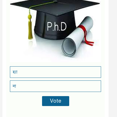
হ্যা
না