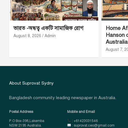
ভারত -অন্ধত্ব একটি সামাজিক রোগ
Home Aff
Hanson o
August 8, 2026
Admin
Australi
August 7, 2
About Suprovat Sydny
Bangladesh community leading newspaper in Australia.
Postal Address
Mobile and Email
P.O Box-398,Lakemba
: +61423031546
NSW 2195 Australia.
: suprovat.ceo@gmail.com