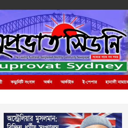
রী
কম্যুনিটি সংবাদ
অর্জন
আর্কাইভ
ই-পেপার
হানাফী নামাজ