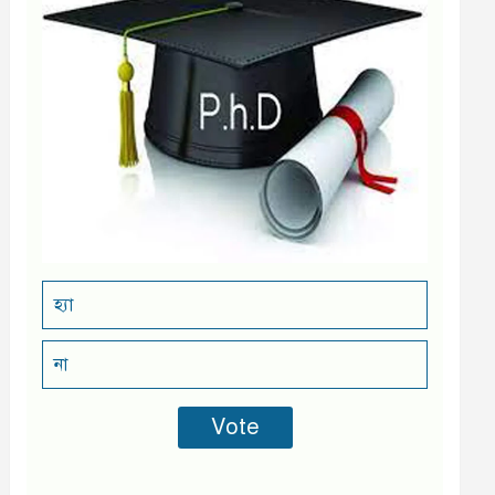
হ্যা
না