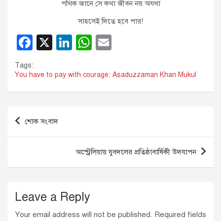
পথিক জানে সে কথা জীবন নয় অযথা
সাহসেই দিতে হবে পার!
F
X
Li
W
E
a
n
h
m
Tags:
c
k
at
ail
You have to pay with courage: Asaduzzaman Khan Mukul
e
e
s
b
dI
A
Post
o
n
p
শোক সংবাদ
navigation
o
p
k
অস্ট্রেলিয়ায় যুবদলের প্রতিষ্ঠাবার্ষিকী উদযাপন
Leave a Reply
Your email address will not be published.
Required fields