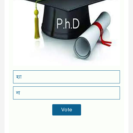
হ্যা
না