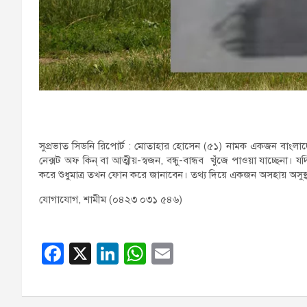
সুপ্রভাত সিডনি রিপোর্ট : মোতাহার হোসেন (৫১) নামক একজন বাংলাদ
নেক্সট অফ কিন্ বা আত্মীয়-স্বজন, বন্ধু-বান্ধব খুঁজে পাওয়া যাচ্ছেনা।
করে শুধুমাত্র তখন ফোন করে জানাবেন। তথ্য দিয়ে একজন অসহায় অসুস্
যোগাযোগ, শামীম (০৪২৩ ০৩১ ৫৪৬)
F
X
Li
W
E
a
n
h
m
c
k
at
ail