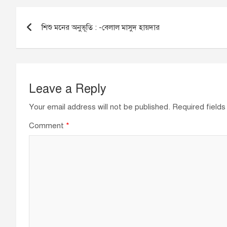
e
e
s
Post
b
dI
A
শিশু মনের অনুভূতি : -বেলাল মাসুদ হায়দার
navigation
o
n
p
o
p
k
Leave a Reply
Your email address will not be published.
Required field
Comment
*