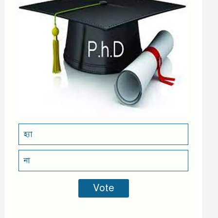
হ্যা
না