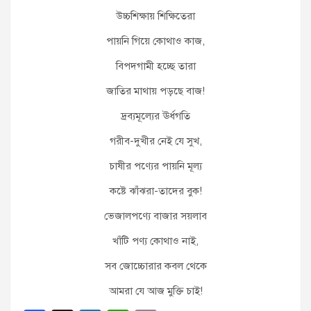
উচ্চশিক্ষায় শিক্ষিতেরা
পায়নি গিয়ে কোথাও কাজ,
বিপদগামী হচ্ছে তারা
জাতির মাথায় পড়ছে বাজ!
দ্রব্যমূল্যের ঊর্ধগতি
গরীব-দুখীর নেই যে সুখ,
চাষীর পণ্যের পায়নি মূল্য
কষ্টে ঝাঁঝরা-তাদের বুক!
ভেজালপণ্যে বাজার সয়লাব
খাঁটি পণ্য কোথাও নাই,
সব জোচ্চোরার কবল থেকে
আমরা যে আজ মুক্তি চাই!