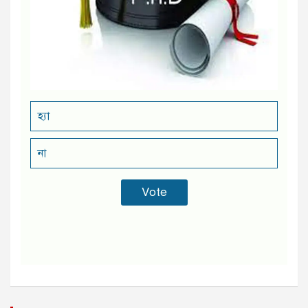
হ্যা
না