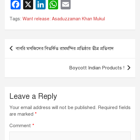
F
X
Li
W
E
a
n
h
m
Tags:
Want release: Asaduzzaman Khan Mukul
c
k
at
ail
e
e
s
b
dI
A
Post
বাবরি মসজিদের বিতর্কিত রামমন্দির প্রতিষ্ঠার তীব্র প্রতিবাদ
o
n
p
navigation
o
p
Boycott Indian Products !
k
Leave a Reply
Your email address will not be published.
Required fields
are marked
*
Comment
*