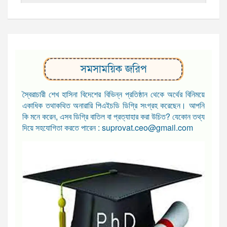
সমসাময়িক জরিপ
স্বৈরাচারী শেখ হাসিনা বিদেশের বিভিন্ন প্রতিষ্ঠান থেকে অর্থের বিনিময়ে
একাধিক তথাকথিত অনারারি পিএইচডি ডিগ্রি সংগ্রহ করেছেন। আপনি
কি মনে করেন, এসব ডিগ্রি বাতিল বা প্রত্যাহার করা উচিত? যেকোন তথ্য
দিয়ে সহযোগিতা করতে পারেন : suprovat.ceo@gmail.com