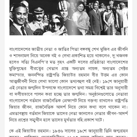
বাংলাদেশের জাতীয় নেতা ও জাতির পিতা বঙ্গবন্ধু শেখ মুজিব এর জীবনি
ও শাসনামল নিয়ে অনেক বই ও লেখা প্রকাশিত হয়ে থাকলেও, দু:খজনক
হলেও সত্যি বিএনপি’র মত বৃহৎ একটি দলের প্রতিষ্ঠাতা বাংলাদেশের
মুক্তিযুদ্ধের বীরত্বের খেতাব প্রাপ্ত অন্যতম নায়ক, অন্যতম সেক্টর
কমান্ডার, জননন্দিত রাষ্ট্রপতি জিয়াউর রহমান বীর উত্তম এর কোন
আত্মজীবনী নিয়ে লেখা ভালো কোন তথ্যবহুল বই নেই। ১৯শে জানুয়ারী
এই নেতার জন্মদিন উপলক্ষে বাংলাদেশে তথা সমগ্র বিশ্বেই তার অনুসারী
বা দলীয়ভাবে পালন করা হচ্ছে তার জন্মদিন। অনুষ্ঠানগুলোতে নেতারা
বাংলাদেশে বর্তমান রাজনৈতিক প্রেক্ষাপট নিয়ে বক্তব্য রাখলেও রাষ্ট্রপতি
জিয়ার জীবন, রাজনৈতিক আদর্শ নিয়ে কোন কথা বলে থাকেন না।
এমতাবস্থায় বর্তমান জিয়াকে তাদের নেতা জানলেও নেতার জীবন-আদর্শ
নিয়ে প্রশ্নের সম্মুখীন হলে তাদের মুর্খতার বহি:প্রকাশ ঘটে।
কে এই জিয়াউর রহমান। ১৯৩৬ সালের ১৯শে জানুয়ারী তিনি জন্মগ্রহন