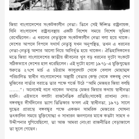
জিয়া বাংলাদেশের সংকটকালীন নেতা। তিনে সেই ঈপ্সিত রাষ্ট্রনায়ক,
যিনি বাংলাদেশ রাষ্ট্রব্যবস্থায় একটি বিশেষ সময়ে বিশেষ ভূমিকা
রেখেছিলেন। এ ধরনের নেতৃত্বকে সংকটকালীন নেতা বলা হয়ে থাকে।
দেশের আপদে বিপদে যথার্থ নেতৃত্ব যখন অনুপস্থিত, তখন এ ধরনের
নেতা-নেতৃত্ব আশার আলো নিয়ে আবির্ভূত হয়ে থাকেন। ঐতিহাসিকদের
মতে জিয়া বাংলাদেশের জাতীয় জীবনের খুব বড় ধরনের দুটো সংকটে
সঠিকভাবে দেশের হাল ধরেছিলেন। এই দুটো হলো ১৯৭১-এ মুক্তিযুদ্ধের
শুরুতে ২৭শে মার্চ এ চট্টগ্রাম কালুরঘাট থেকে বেলাল মোহাম্মদ
পরিচালিত স্বাধীন বাংলাদেশের অস্থায়ী বেতার কেন্দ্র থেকে বঙ্গবন্ধু শেখ
মুজিবের বার্তার বরাতে তার পক্ষে গর্জে উঠে “আমি মেজহর জিয়া বলছি
…….”। অনেকেই বলে থাকেন অখ্যাত মেজর জিয়ার কথায় স্বাধীনতা
হয়নি। এইভাবে বলাটা রাজনৈতিক প্রতিহিংসাকেই প্রাধান্য দেয়।
বঙ্গবন্ধুর দীর্ঘদিনের ত্যাগ তিতিক্ষার ফসল এই স্বাধীনতা, ১৯৭১ সালে
যুদ্ধের প্রারম্ভে বঙ্গবন্ধুর পক্ষে একজন সামরিক মেজরের ঘোষনা
তৎকালিন সময়ে মুক্তিযোদ্ধা ও সাধারন জনগনের মাঝে কতটা সাহস ও
উদ্দীপনার যুগিয়েছিলো, তা আজ আমরা নোংরা রাজনীতির বেড়াজালে
তা ভুলে গেছেন।