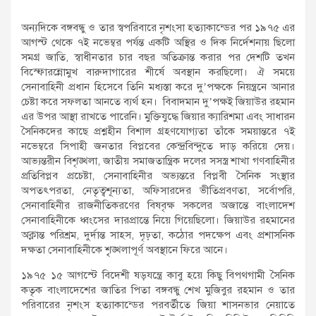
অন্যদিকে বঙ্গবন্ধু ও তার স্বপরিবারে নৃশংসা হত্যাকান্ডের পর ১৯৭৫ এর
আগস্ট থেকে ৭ই নভেম্বর পর্যন্ত একটি অস্থির ও দিক নির্দেশনায় ছিলো
সমগ্র জাতি, স্বাধীনতার চার বছর অতিক্রান্ত করার পর দেশটি তখন
বিস্ফোরন্নোমুখ বারুদাগারের শীর্ষে অবস্থান করছিলো। ঐ সময়ে
সেনাবাহিনী প্রধান হিসেবে তিনি মধ্যস্তা করে দু’পক্ষকে নিয়ন্ত্রনে আনার
চেষ্টা করে সফলতা আনতে ব্যর্থ হন। বিবাদমান দু’পক্ষই জিয়াউর রহমান
এর উপর আস্থা রাখতে পারেনি। মুক্তিযুদ্ধে জিয়ার ক্যারিশমা এবং সাধারন
সৈনিকদের কাছে প্রশ্নহীন বিশাল গ্রহণযোগ্যতা তাঁকে সময়ান্তরে ৭ই
নভেম্বরে সিপাহী জনতার বিপ্লবের কেন্দ্রবিন্দুতে দাড় করিয়ে দেয়।
আভ্যন্তরীন বিশৃঙ্খলা, জাতীয় সমাজতান্ত্রিক দলের সসস্ত্র শাখা গণবাহিনীর
প্রতিবিপ্লব প্রচেষ্টা, সেনাবাহিনীর অভ্যন্তরে বিপ্লবী সৈনিক সংস্থার
অপতৎপরতা, নেতৃত্বশূন্যতা, অফিসারদের ভীতিপ্রবণতা, সর্বোপরি,
সেনাবাহিনীর রাজনীতিকরণের বিষবৃক্ষ সকলের অজান্তে বাংলাদেশ
সেনাবাহিনীকে ধ্বংসের দারপ্রান্তে নিয়ে গিয়েছিলো। জিয়াউর রহমানের
অক্লান্ত পরিশ্রম, দুর্দান্ত সাহস, দৃঢ়তা, কঠোর পদক্ষেপ এবং প্রশাসনিক
দক্ষতা সেনাবাহিনীকে শৃৃঙ্খলাপূর্ণ অবস্থানে ফিরে আনে।
১৯৭৫ ১৫ আগস্টে বিদেশী ষড়যন্ত্রে কাবু হয়ে কিছু বিপথগামী সৈনিক
কতৃক বাংলাদেশের জাতির পিতা বঙ্গবন্ধু শেখ মুজিবুর রহমান ও তার
পরিবারের নৃশংস হত্যাকান্ডের পরবর্তীতে জিয়া শাসনভার নেয়াতে