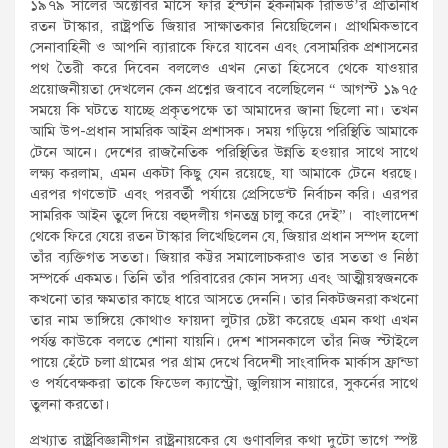
১৯৭৯ সালের অক্টোবর মাসে ফার ইস্টার্ন ইকনমিক রিভিউ’র প্রতিনিধি
রতন টাস্কার, রাষ্ট্রপতি জিয়ার সাক্ষাতকার নিয়েছিলেন। প্রাথমিকভাবে
সেনাবাহিনী ও আপনি ব্যারাকে ফিরে যাবেন এবং বেসামরিক প্রশাসনের
পথ তৈরী করে দিবেন বললেও এখন নেতা হিসেবে থেকে যাওয়ার
প্রয়োজনীয়তা দেখলেন কেন প্রশ্নের জবাবে বলেছিলেন “ আগস্ট ১৯৭৫
সময়ে কি ঘটতে যাচ্ছে প্রকৃতপক্ষে তা আমাদের জানা ছিলো না। তখন
আমি উপ-প্রধান সামরিক আইন প্রশাসক। সময় গড়িয়ে পরিস্থিতি আমাকে
টেনে আনে। দেশের রাজনৈতিক পরিস্থিতির উন্নতি হওয়ার সাথে সাথে
লক্ষ্য করলাম, এমন একটা কিছু যেন রয়েছে, যা আমাকে টেনে ধরছে।
এরপর গণভোট এবং পরবর্তী পর্যায়ে প্রেসিডেন্ট নির্বাচন করি। এরপর
সামরিক আইন তুলে দিয়ে বহুদলীয় গনতন্ত্র চালু করে দেই”। বাংলাদেশ
থেকে ফিরে যেয়ে রতন টাস্কার লিখেছিলেন যে, জিয়ার প্রধান সম্পদ হলো
তাঁর ব্যক্তিগত সততা। জিয়ার কট্টর সমালোচকরাও তার সততা ও নিষ্ঠা
সম্পর্কে একমত। তিনি তাঁর পরিবারের কোন সদস্য এবং আত্মীয়স্বজনকে
কখনো তার ক্ষমতার কাছে ধারে আসতে দেননি। তার নিকটজনরা কখনো
তার নাম ভাঙ্গিয়ে কোথাও ফায়দা লুটার চেষ্টা করেছে এমন কথা এখন
পর্যন্ত কাউকে বলতে শোনা যায়নি। দেশ শাসনকালে তাঁর নিজ স্টাইলে
পায়ে হেঁটে চলা গ্রামের পর গ্রাম দেখে বিদেশী সাংবাদিক মার্কাস ফ্রান্ডা
ও পর্যবেক্ষকরা তাকে ফিডেল ক্যাস্ট্রো, জুলিয়াস নায়ারে, সুকর্নের সাথে
তুলনা করতো।
প্রখ্যাত রাষ্ট্রবিজ্ঞানীগন রাষ্ট্রনায়কের যে গুণাবলির কথা দুটো ভাগে স্পষ্ট