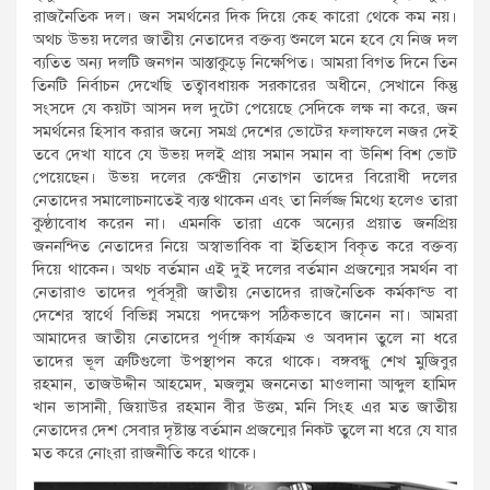
রাজনৈতিক দল। জন সমর্থনের দিক দিয়ে কেহ কারো থেকে কম নয়।
অথচ উভয় দলের জাতীয় নেতাদের বক্তব্য শুনলে মনে হবে যে নিজ দল
ব্যতিত অন্য দলটি জনগন আস্তাকুড়ে নিক্ষেপিত। আমরা বিগত দিনে তিন
তিনটি নির্বাচন দেখেছি তত্বাবধায়ক সরকারের অধীনে, সেখানে কিন্তু
সংসদে যে কয়টা আসন দল দুটো পেয়েছে সেদিকে লক্ষ না করে, জন
সমর্থনের হিসাব করার জন্যে সমগ্র দেশের ভোটের ফলাফলে নজর দেই
তবে দেখা যাবে যে উভয় দলই প্রায় সমান সমান বা উনিশ বিশ ভোট
পেয়েছেন। উভয় দলের কেন্দ্রীয় নেতাগন তাদের বিরোধী দলের
নেতাদের সমালোচনাতেই ব্যস্ত থাকেন এবং তা নির্লজ্জ মিথ্যে হলেও তারা
কুণ্ঠাবোধ করেন না। এমনকি তারা একে অন্যের প্রয়াত জনপ্রিয়
জননন্দিত নেতাদের নিয়ে অস্বাভাবিক বা ইতিহাস বিকৃত করে বক্তব্য
দিয়ে থাকেন। অথচ বর্তমান এই দুই দলের বর্তমান প্রজন্মের সমর্থন বা
নেতারাও তাদের পূর্বসূরী জাতীয় নেতাদের রাজনৈতিক কর্মকান্ড বা
দেশের স্বার্থে বিভিন্ন সময়ে পদক্ষেপ সঠিকভাবে জানেন না। আমরা
আমাদের জাতীয় নেতাদের পূর্ণাঙ্গ কার্যক্রম ও অবদান তুলে না ধরে
তাদের ভূল ত্রুটিগুলো উপস্থাপন করে থাকে। বঙ্গবন্ধু শেখ মুজিবুর
রহমান, তাজউদ্দীন আহমেদ, মজলুম জননেতা মাওলানা আব্দুল হামিদ
খান ভাসানী, জিয়াউর রহমান বীর উত্তম, মনি সিংহ এর মত জাতীয়
নেতাদের দেশ সেবার দৃষ্টান্ত বর্তমান প্রজন্মের নিকট তুলে না ধরে যে যার
মত করে নোংরা রাজনীতি করে থাকে।