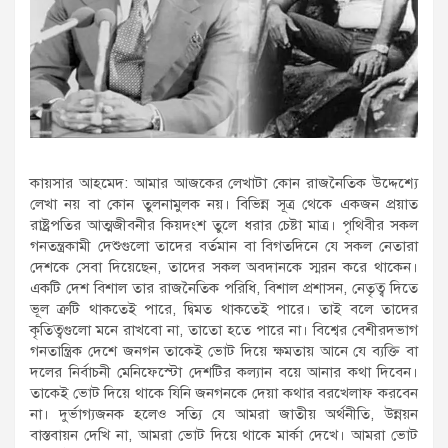
কায়সার আহমেদ: আমার আজকের লেখাটা কোন রাজনৈতিক উদ্দেশ্যে
লেখা নয় বা কোন তুলনামুলক নয়। বিভিন্ন সূত্র থেকে একজন প্রয়াত
রাষ্ট্রপতির আত্মজীবনীর কিয়দংশ তুলে ধরার চেষ্টা মাত্র। পৃথিবীর সকল
গনতন্ত্রকামী দেশুগুলো তাদের বর্তমান বা বিগতদিনে যে সকল নেতারা
দেশকে সেবা দিয়েছেন, তাদের সকল অবদানকে স্মরন করে থাকেন।
একটি দেশ বিশাল তার রাজনৈতিক পরিধি, বিশাল প্রশাসন, নেতৃত্ব দিতে
ভূল ত্রুটি থাকতেই পারে, দ্বিমত থাকতেই পারে। তাই বলে তাদের
কৃতিত্বগুলো মনে রাখবো না, তাতো হতে পারে না। বিশ্বের বেশীরদভাগ
গনতান্ত্রিক দেশে জনগন তাকেই ভোট দিয়ে ক্ষমতায় আনে যে ব্যক্তি বা
দলের নির্বাচনী মেনিফেস্টো দেশটির কল্যান বয়ে আনার কথা দিবেন।
তাকেই ভোট দিয়ে থাকে যিনি জনগনকে দেয়া কথার বরখেলাফ করবেন
না। দুর্ভাগ্যজনক হলেও সত্যি যে আমরা জাতীয় অর্থনীতি, উন্নয়ন
বাস্তবায়ন দেখি না, আমরা ভোট দিয়ে থাকে মার্কা দেখে। আমরা ভোট