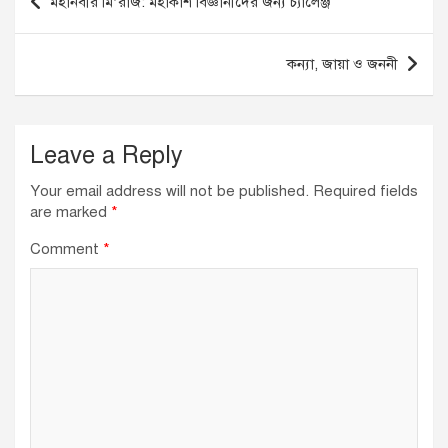
মহানবীর মি’রাজ: মহাকাশ বিজ্ঞানীদের জন্য চ্যালেঞ্জ
o
n
p
navigation
o
p
কন্যা, জায়া ও জননী
k
Leave a Reply
Your email address will not be published.
Required fields
are marked
*
Comment
*