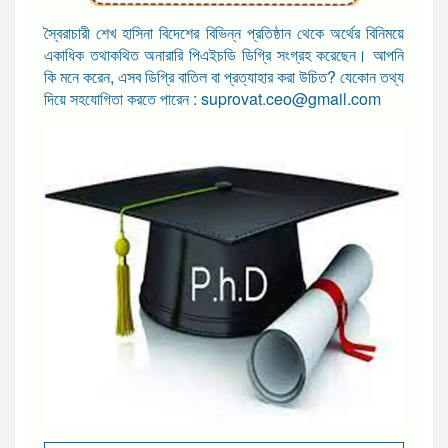
স্বৈরাচারী শেখ হাসিনা বিদেশের বিভিন্ন প্রতিষ্ঠান থেকে অর্থের বিনিময়ে
একাধিক তথাকথিত অনারারি পিএইচডি ডিগ্রি সংগ্রহ করেছেন। আপনি
কি মনে করেন, এসব ডিগ্রি বাতিল বা প্রত্যাহার করা উচিত? যেকোন তথ্য
দিয়ে সহযোগিতা করতে পারেন : suprovat.ceo@gmail.com