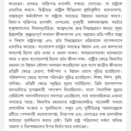
করেছেন। প্রথমত: ব্যক্তিগত গুণাবলি, দক্ষতা, যোগ্যতা- যা রাষ্ট্রকে
প্রভাবিত করবে। দ্বিতীয়ত: রাষ্ট্রিক নীতিমালা স্থায়িত্বশীল, ধারণযোগ্য,
বাস্তবানুগ কর্মকৌশল যা রাষ্ট্রকে অব্যাহত উন্নয়নে সহায়তা করবে।
জিয়া’র ব্যক্তিগত গুণাবলি, দেশপ্রেম, দুরদৃষ্টি, মঙ্গলাকাক্সক্ষা, কঠোর
শৃক্সক্ষলাবোধ, নিয়মানুবর্তিতা, আত্মসংযম, দ্রুত সিদ্ধান্তগ্রহণ ক্ষমতা, সুদৃঢ়
ইচ্ছাশক্তি, কৃচ্ছ্রতাপূর্ণ সাধারণ জীবনযাপন এবং আল্লাহর প্রতি গভীর আস্থা
ও বিশ্বাস রাষ্ট্রব্যবস্থা এবং তাঁর সিদ্ধান্তগ্রহণ প্রক্রিয়াকে ব্যাপকভাবে
প্রভাবিত করেছে। বাংলাদেশ রাষ্ট্রের অব্যাহত উন্নয়ন এবং এর জনগণের
কল্যাণই ছিলো তাঁর প্রথম ও প্রধান সাধনা। কায়মনোবাক্যে ধ্যানজ্ঞানে
সময় ও শ্রমে বাংলাদেশই ছিলো তাঁর জীবন লক্ষ্য। রাষ্ট্রীয় ক্ষেত্রে জিয়াউর
রহমান যে উন্নয়ন কৌশল অবলম্বন করেছিলেন তার ফলে জাতীয় জীবনের
প্রতিটি ক্ষেত্রে প্রেরণা, উদ্দীপনা ও উন্নয়ন প্রয়াস সুচিত হয়েছিলো।
পরিকল্পনা ক্ষেত্রে ব্যাপক পরিবর্তন সুচিত হয়েছিলো। শিক্ষা, শিল্প, কৃষি,
বাণিজ্য– প্রতিটি ক্ষেত্রে সমৃদ্ধির সুচনা ঘটেছিলো। তিনি মানবসম্পদ
রফতানিতে যুগান্তকারী পদক্ষেপ নিয়েছিলেন। ফলে বৈদেশিক মুদ্রার
রেমিট্যান্স অভাবনীয়ভাবে সফলতা এনেছিলো, যার ধারাবাহিকতা এখনো
অব্যাহত আছে। জিয়াউর রহমানের রাষ্ট্রনায়কোচিত আরেকটি অধ্যায়
প্রশাসনিক সংস্কার ও পুনর্বিন্যাস। ভঙ্গুর এবং দুর্নীতিগ্রস্থ আমলাতন্ত্রকে
হটিয়ে পেশাদারী মনোভাবাপন্ন, নিরপেক্ষ এবং যোগ্যতর দক্ষ প্রশাসনিক
কাঠামো পুনর্বিন্যাস করার চেষ্টা। তিনি রাষ্ট্র পরিচালনা সর্বদা অভিজ্ঞ
আমলা ও বিশেষজ্ঞদের উপর নির্ভর করে থাকতেন।