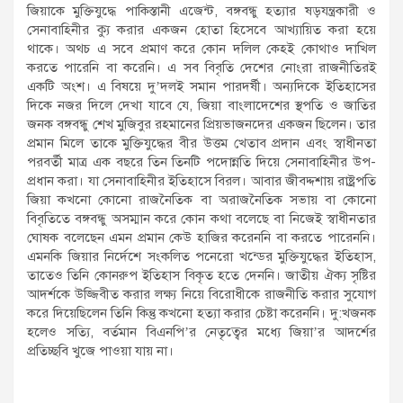
জিয়াকে মুক্তিযুদ্ধে পাকিস্তানী এজেন্ট, বঙ্গবন্ধু হত্যার ষড়যন্ত্রকারী ও
সেনাবাহিনীর ক্যু করার একজন হোতা হিসেবে আখ্যায়িত করা হয়ে
থাকে। অথচ এ সবে প্রমাণ করে কোন দলিল কেহই কোথাও দাখিল
করতে পারেনি বা করেনি। এ সব বিবৃতি দেশের নোংরা রাজনীতিরই
একটি অংশ। এ বিষয়ে দু’দলই সমান পারদর্ষী। অন্যদিকে ইতিহাসের
দিকে নজর দিলে দেখা যাবে যে, জিয়া বাংলাদেশের স্থপতি ও জাতির
জনক বঙ্গবন্ধু শেখ মুজিবুর রহমানের প্রিয়ভাজনদের একজন ছিলেন। তার
প্রমান মিলে তাকে মুক্তিযুদ্ধের বীর উত্তম খেতাব প্রদান এবং স্বাধীনতা
পরবর্তী মাত্র এক বছরে তিন তিনটি পদোন্নতি দিয়ে সেনাবাহিনীর উপ-
প্রধান করা। যা সেনাবাহিনীর ইতিহাসে বিরল। আবার জীবদ্দশায় রাষ্ট্রপতি
জিয়া কখনো কোনো রাজনৈতিক বা অরাজনৈতিক সভায় বা কোনো
বিবৃতিতে বঙ্গবন্ধু অসম্মান করে কোন কথা বলেছে বা নিজেই স্বাধীনতার
ঘোষক বলেছেন এমন প্রমান কেউ হাজির করেননি বা করতে পারেননি।
এমনকি জিয়ার নির্দেশে সংকলিত পনেরো খন্ডের মুক্তিযুদ্ধের ইতিহাস,
তাতেও তিনি কোনরুপ ইতিহাস বিকৃত হতে দেননি। জাতীয় ঐক্য সৃষ্টির
আদর্শকে উজ্জিবীত করার লক্ষ্য নিয়ে বিরোধীকে রাজনীতি করার সুযোগ
করে দিয়েছিলেন তিনি কিন্তু কখনো হত্যা করার চেষ্টা করেননি। দু:খজনক
হলেও সত্যি, বর্তমান বিএনপি’র নেতৃত্বের মধ্যে জিয়া’র আদর্শের
প্রতিচ্ছবি খুজে পাওয়া যায় না।