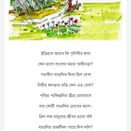
ইতিহাস জানো কি পৃথিবীর কথা
কেন হলো বাংলার মহান স্বাধীনতা?
পরাধীন বাঙালির কিবা ছিল দোষ
নিরীহ জনতার প্রতি কেন এত রোষ?
পশ্চিম পাকিস্তানির তীব্র রোষানলে
বার কোটি বাঙালির চোখের জলে।
ত্রিশ লক্ষ মানুষের জীবন হলো বলি
বাঙালির রাজটিকা পায়ে দিল দলি?