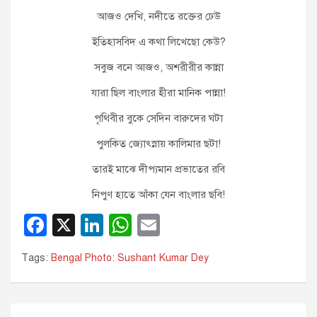
আজও দেখি, নদীতে রক্তের ঢেউ
ইতিহাসবিদ এ কথা লিখেছো কেউ?
সবুজ বনে আজও, অশরীরীর কান্না
যারা ছিল বাংলার হীরা মানিক পান্না!
পৃথিবীর বুকে সেদিন বারুদের ঘটা
পুলকিত জ্যোৎস্নায় কালিমার ছটা!
তারই মাঝে দীপ্যমান প্রভাতের রবি
নিপুণ হাতে আঁকা যেন বাংলার ছবি!
F
X
Li
W
E
a
n
h
m
Tags:
Bengal Photo: Sushant Kumar Dey
c
k
at
ail
e
e
s
b
dI
A
Post