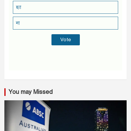
হ্যা
না
You may Missed