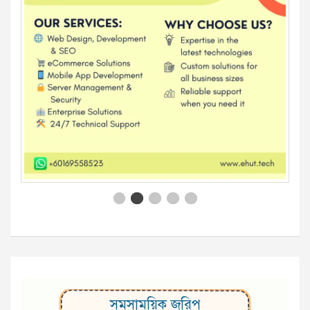
সমসাময়িক জরিপ