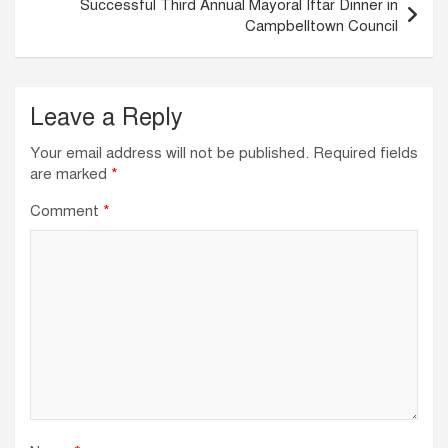
Successful Third Annual Mayoral Iftar Dinner in
k
Campbelltown Council
Leave a Reply
Your email address will not be published.
Required fields
are marked
*
Comment
*