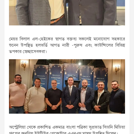
মেয়র বিলাল এল-হেইকের স্বাগত বক্তব্য সকলেই মনোযোগ সহকারে
শুনেন উপস্থিত হলভর্তি আগত নারী -পুরুষ এবং কাউন্সিলের বিভিন্ন
তপকার স্বেচ্ছাসেবকরা।
অস্ট্রেলিয়া থেকে প্রকাশিত একমাত্র বাংলা পত্রিকা সুপ্রভাত সিডনি মিডিয়া
গ্রুপের জনপ্রিয় ইউটিউব প্রেজেন্টার এএনএম মাসুম উপস্থিত ছিলেন।