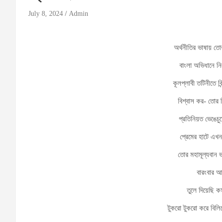
July 8, 2024
Admin
অর্থনীতির ভাষায় ত
বাংলা অভিধানে নির্
কূলপ্লাবী তটিনীতে বিন্
বিশ্বাস কর- তোর 
প্রতিনিয়ত ভেঙেচুড়
প্রেমের হাটে এখন
তোর মহামূল্যবান 
বারংবার আ
তুলে দিয়েছি ক
টুকরো টুকরো করে বিল