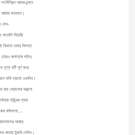
তি সংমিশ্রিত আতর-চন্দনে
ছি আমার মনমহল।
 দেখ-
েও কতোটা দিয়েছি
াই বিধাতা তোরে দিলনা!
 তোরও রূপান্তর ঘটবে;
 শূণ্য ঘটি পূর্ণ করে
র বনে যাবি হয়তো একদিন।
ে বয়ে বেড়ানোর যন্ত্রণা
র্বহারা হাটুরের ন্যায়
রার কষ্টগুলো…
ফসোসের ভাষায়
েব খাতায় টুকবি সেদিন।