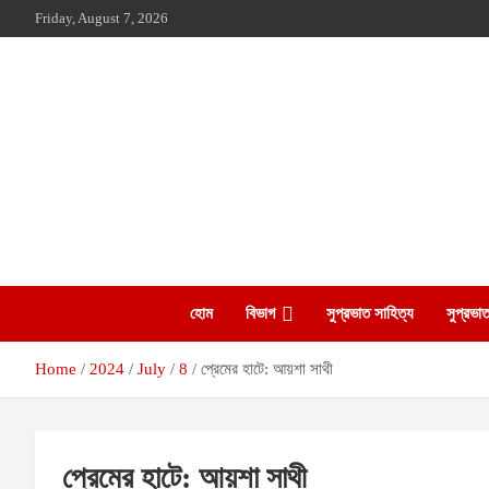
Skip
Friday, August 7, 2026
to
content
The Leading Bangladesh Community Newspaper In Australia
Suprovat Sydney
হোম
বিভাগ
সুপ্রভাত সাহিত্য
সুপ্রভাত
Home
2024
July
8
প্রেমের হাটে: আয়শা সাথী
প্রেমের হাটে: আয়শা সাথী