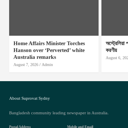
Home Affairs Minister Torches
অস্ট্রেলিয়া 
Hanson over ‘Perverted’ white
করণীয়
Australia remarks
August 6, 20
August 7, 2026
Admin
About Suprovat Sydny
Bangladesh community leading newspaper in Australia.
Postal Address
Mobile and Email