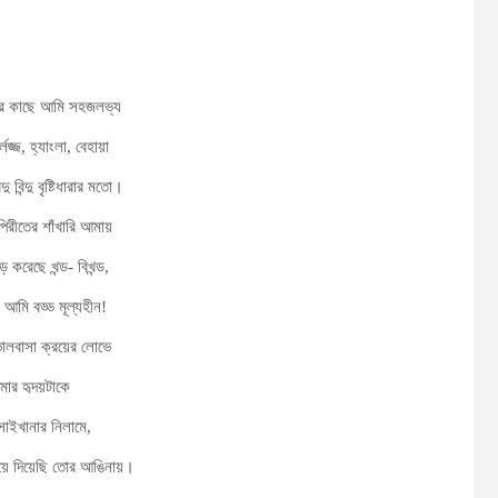
োর কাছে আমি সহজলভ্য
লজ্জ, হ্যাংলা, বেহায়া
দু বিন্দু বৃষ্টিধারার মতো।
পিরীতের শাঁখারি আমায়
ে করেছে খন্ড- বিখন্ড,
 আমি বড্ড মূল্যহীন!
ভালবাসা ক্রয়ের লোভে
মার হৃদয়টাকে
সাইখানার নিলামে,
িয়ে দিয়েছি তোর আঙিনায়।