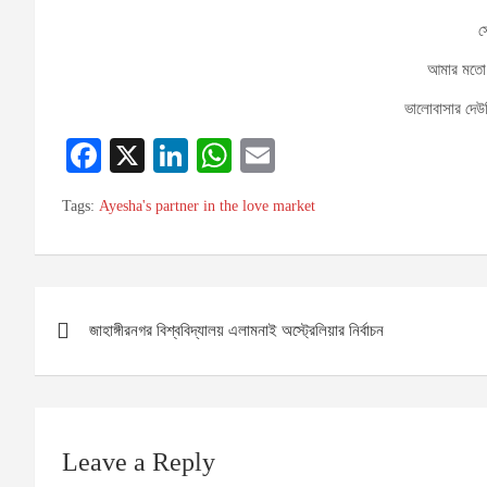
স
আমার মতো
ভালোবাসার দেউ
Fa
X
Li
W
E
ce
nk
ha
m
Tags:
Ayesha's partner in the love market
bo
ed
ts
ail
ok
In
A
pp
Post
জাহাঙ্গীরনগর বিশ্ববিদ্যালয় এলামনাই অস্ট্রেলিয়ার নির্বাচন
navigation
Leave a Reply