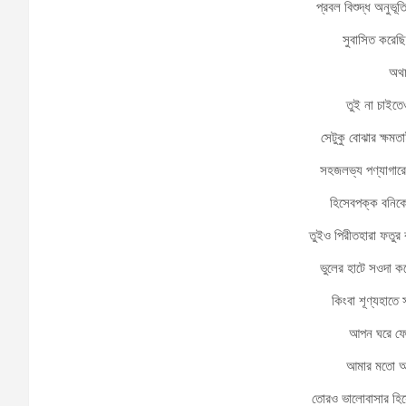
প্রবল বিশুদ্ধ অনুভূ
সুবাসিত করে
অথচ
তুই না চাইত
সেটুকু বোঝার ক্ষমত
সহজলভ্য পণ্যাগারে
হিসেবপক্ক বনিকের
তুইও পিরীতহারা ফতু
ভুলের হাটে সওদা কর
কিংবা শূণ্যহাতে স
আপন ঘরে ফে
আমার মতো আ
তোরও ভালোবাসার হিস