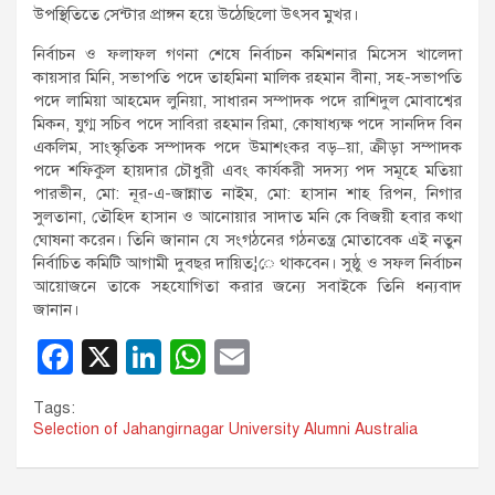
উপস্থিতিতে সেন্টার প্রাঙ্গন হয়ে উঠেছিলো উৎসব মুখর।
নির্বাচন ও ফলাফল গণনা শেষে নির্বাচন কমিশনার মিসেস খালেদা
কায়সার মিনি, সভাপতি পদে তাহমিনা মালিক রহমান বীনা, সহ-সভাপতি
পদে লামিয়া আহমেদ লুনিয়া, সাধারন সম্পাদক পদে রাশিদুল মোবাশ্বের
মিকন, যুগ্ম সচিব পদে সাবিরা রহমান রিমা, কোষাধ্যক্ষ পদে সানদিদ বিন
একলিম, সাংস্কৃতিক সম্পাদক পদে উমাশংকর বড়–য়া, ক্রীড়া সম্পাদক
পদে শফিকুল হায়দার চৌধুরী এবং কার্যকরী সদস্য পদ সমূহে মতিয়া
পারভীন, মো: নূর-এ-জান্নাত নাইম, মো: হাসান শাহ রিপন, নিগার
সুলতানা, তৌহিদ হাসান ও আনোয়ার সাদাত মনি কে বিজয়ী হবার কথা
ঘোষনা করেন। তিনি জানান যে সংগঠনের গঠনতন্ত্র মোতাবেক এই নতুন
নির্বাচিত কমিটি আগামী দুবছর দায়িত্¦ে থাকবেন। সুষ্ঠু ও সফল নির্বাচন
আয়োজনে তাকে সহযোগিতা করার জন্যে সবাইকে তিনি ধন্যবাদ
জানান।
F
X
Li
W
E
a
n
h
m
Tags:
c
k
at
ail
Selection of Jahangirnagar University Alumni Australia
e
e
s