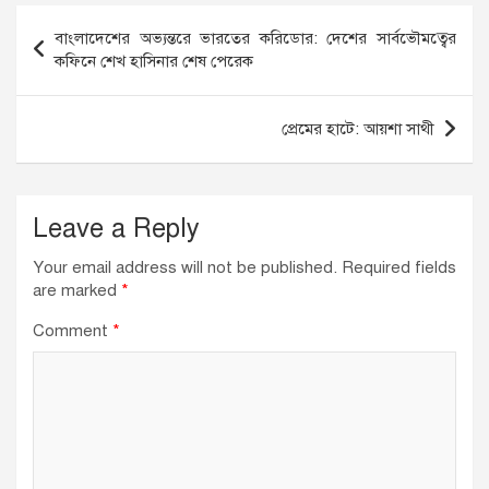
b
dI
A
Post
o
n
p
বাংলাদেশের অভ্যন্তরে ভারতের করিডোর: দেশের সার্বভৌমত্বের
navigation
কফিনে শেখ হাসিনার শেষ পেরেক
o
p
k
প্রেমের হাটে: আয়শা সাথী
Leave a Reply
Your email address will not be published.
Required fields
are marked
*
Comment
*