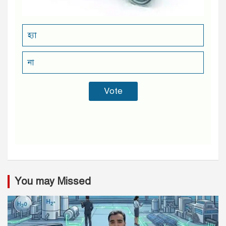
হ্যা
না
You may Missed