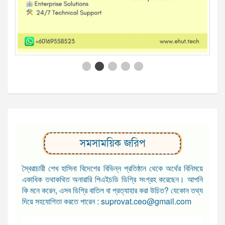
সমসাময়িক জরিপ
স্বৈরাচারী শেখ হাসিনা বিদেশের বিভিন্ন প্রতিষ্ঠান থেকে অর্থের বিনিময়ে
একাধিক তথাকথিত অনারারি পিএইচডি ডিগ্রি সংগ্রহ করেছেন। আপনি
কি মনে করেন, এসব ডিগ্রি বাতিল বা প্রত্যাহার করা উচিত? যেকোন তথ্য
দিয়ে সহযোগিতা করতে পারেন : suprovat.ceo@gmail.com