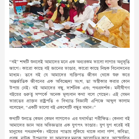
“বই” শব্দটি শুনলেই আমাদের মনে এক অন্যরকম ভালো লাগার অনুভূতি
জাগে। কারো কাছে বই জ্ঞানের ভাণ্ডার, কারো কাছে নিছক বিনোদনের
মাধ্যম। তবে বই যে আমাদের ব্যক্তিগত জীবন থেকে শুরু করে
আন্তর্জাতিক জীবনের এক অবিচ্ছেদ্য অংশ, তা অস্বীকার করার কোন
উপায় নেই। বই আমাদের বন্ধু, দার্শনিক এবং পথপ্রদর্শক। মনীষীগণ
বইয়ের গুরুত্ব সম্পর্কে অনেক মূল্যবান কথা বলে গেছেন। এই যেমন
ভারতের প্রাক্তন রাষ্ট্রপতি ও বিখ্যাত বিজ্ঞানী এপিজে আব্দুল কালাম
বলেছেন, “একটি ভালো বই একশোটি বন্ধুর সমান।”
কথাটি শুনতে কেমন কেমন লাগলেও এর যথার্থতা পরীক্ষিত। কেননা বই
আমাদের জ্ঞান আর অভিজ্ঞতার এক যুগপৎ ভাণ্ডার। যুগ যুগ ধরেই বই
মানুষের পথপ্রদর্শক। বইয়ের পাতায় লুকিয়ে থাকে নানা গল্প, কবিতা,
প্রবন্ধ, নাটক, উপন্যাস; যা আমাদের মনকে আলোড়িত করে, আন্দোলিত