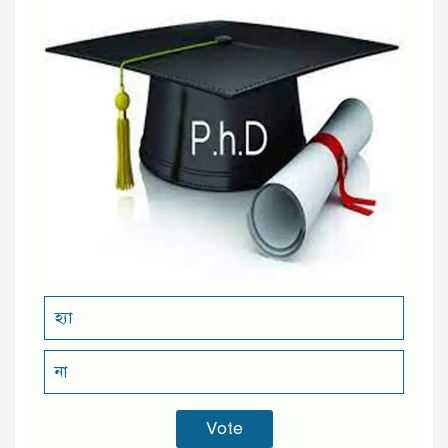
হ্যা
না