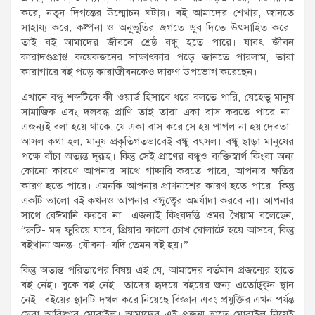
করে, নতুন দিগন্তের উন্মোচন ঘটায়। বই আমাদের শেখায়, জানতে
সাহায্য করে, কল্পনা ও অনুভূতির জগতে ডুব দিতে উৎসাহিত করে।
তাই বই আমাদের জীবনে শ্রেষ্ঠ বন্ধু হতে পারে। যাবৎ জীবন
কারাদণ্ডপ্রাপ্ত কয়েকজনের সাক্ষাৎকার পড়ে জানতে পারলাম, তারা
কারাগারে বই পড়ে কারাজীবনকেও দারুণ উপভোগ করেছেন।
এখানে বন্ধু শব্দটিকে কী ওয়ার্ড হিসাবে ধরে বলতে পারি, যেহেতু মানুষ
সামাজিক এবং দলবদ্ধ প্রাণি তাই তারা একা বাস করতে পারে না।
এজন্যই বলা হয়ে থাকে, যে একা বাস করে সে হয় পাগল না হয় দেবতা।
আসল কথা হল, মানুষ প্রকৃতিগতভাবেই বন্ধু বৎসল। বন্ধু ছাড়া মানুষের
পক্ষে বাঁচা অত্যন্ত দূরূহ। কিন্তু সেই প্রাণের বন্ধুও ব্যক্তিস্বার্থ কিংবা অন্য
কোনো কারণে আপনার সাথে গাদ্দারি করতে পারে, আপনার ক্ষতির
কারণ হতে পারে। এমনকি আপনার প্রাণনাশের কারণ হতে পারে। কিন্তু
একটি ভালো বই কখনও আপনার বন্ধুত্বের অমর্যাদা করবে না। আপনার
সাথে বেঈমানি করবে না। এজন্যই কিংবদন্তি ওমর খৈয়াম বলেছেন,
“রুটি- মদ ফুরিয়ে যাবে, প্রিয়ার কালো চোখ ঘোলাটে হয়ে আসবে, কিন্তু
বইখানা অনন্ত- যৌবনা- যদি তেমন বই হয়।”
কিন্তু অত্যন্ত পরিতাপের বিষয় এই যে, আমাদের বর্তমান প্রজন্মের হাতে
বই নেই। বুকে বই নেই। তাদের হৃদয়ে বইয়ের জন্য এতোটুকুন স্থান
নেই। বইয়ের স্থানটি দখল করে নিয়েছে বিজ্ঞান এবং প্রযুক্তির এখন পর্যন্ত
সেরা আবিষ্কার মোবাইল। আমাদের এই প্রজন্ম হাতে মোবাইল নিয়েই