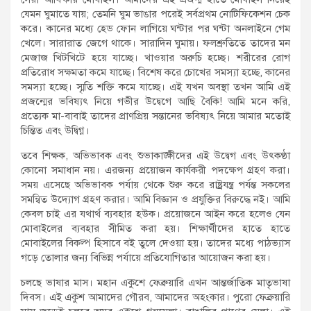
যেমন ঘুমাতে যায়; তেমনি ঘুম ভাঙার পরেই সর্বপ্রথম নোটিফিকেশন চেক
করে। কানের মধ্যে হেড ফোন লাগিয়ে ঘন্টার পর ঘন্টা অনলাইনে গেম
খেলে। সারারাত জেগে থাকে। সারাদিন ঘুমায়। ফলশ্রুতিতে তাদের মন
মেজাজ খিটখিটে হয়ে যাচ্ছে। খাওয়ার অরুচি হচ্ছে। শরীরের রোগ
প্রতিরোধ সক্ষমতা কমে যাচ্ছে। বিশেষ করে চোখের সমস্যা হচ্ছে, কানের
সমস্যা হচ্ছে। স্মৃতি শক্তি কমে যাচ্ছে। এই যখন অবস্থা তখন আমি এই
প্রজন্মের ভবিষ্যৎ নিয়ে গভীর উদ্বেগে আছি বৈকি! আমি মনে করি,
প্রত্যেক মা-বাবাই তাদের প্রাণপ্রিয় সন্তানের ভবিষ্যৎ নিয়ে আমার মতোই
চিন্তিত এবং উদ্বিগ্ন।
তবে শিক্ষক, অভিভাবক এবং শুভাকাঙ্ক্ষীদের এই উদ্বেগ এবং উৎকণ্ঠা
কোনো সমাধান নয়। এরজন্য প্রয়োজন কার্যকরী পদক্ষেপ গ্রহণ করা।
সময় এসেছে অভিভাবক পর্যায় থেকে শুরু করে রাষ্ট্রযন্ত্র পর্যন্ত সকলের
সমন্বিত উদ্যোগ গ্রহণ করার। আমি বিজ্ঞান ও প্রযুক্তির বিরুদ্ধে নই। আমি
কেবল চাই এর যথার্থ ব্যবহার হউক। প্রয়োজনে আইন করে হলেও যেন
মোবাইলের ব্যবহার সীমিত করা হয়। শিক্ষার্থীদের হাতে হাতে
মোবাইলের বিকল্প হিসাবে বই তুলে দেওয়া হয়। তাদের মধ্যে পাঠভ্যাস
গড়ে তোলার জন্য বিভিন্ন পর্যায়ে প্রতিযোগিতার আয়োজন করা হয়।
চলছে ভাষার মাস। মহান একুশে ফেব্রুয়ারি এখন আন্তর্জাতিক মাতৃভাষা
দিবস। এই একুশ আমাদের গৌরব, আমাদের অহংকার। পুরো ফেব্রুয়ারি