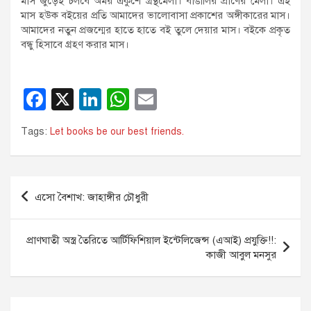
মাস জুড়েই চলবে অমর একুশে গ্রন্থমেলা। বাঙালির প্রাণের মেলা। এই
মাস হউক বইয়ের প্রতি আমাদের ভালোবাসা প্রকাশের অঙ্গীকারের মাস।
আমাদের নতুন প্রজন্মের হাতে হাতে বই তুলে দেয়ার মাস। বইকে প্রকৃত
বন্ধু হিসাবে গ্রহণ করার মাস।
F
X
Li
W
E
a
n
h
m
Tags:
Let books be our best friends.
c
k
at
ail
e
e
s
b
dI
A
Post
এসো বৈশাখ: জাহাঙ্গীর চৌধুরী
o
n
p
navigation
o
p
প্রাণঘাতী অস্ত্র তৈরিতে আর্টিফিশিয়াল ইন্টেলিজেন্স (এআই) প্রযুক্তি!!:
k
কাজী আবুল মনসুর