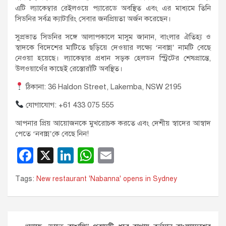
এটি ল্যাকেম্বার রেইলওয়ে প্যারেডে অবস্থিত এবং এর মাধ্যমে তিনি
সিডনির সর্বত্র ক্যাটারিং সেবার জনপ্রিয়তা অর্জন করেছেন।
সুপ্রভাত সিডনির সঙ্গে আলাপকালে মাসুম জানান, বাংলার ঐতিহ্য ও
স্বাদকে বিদেশের মাটিতে ছড়িয়ে দেওয়ার লক্ষ্যে ‘নবান্ন’ নামটি বেছে
নেওয়া হয়েছে। ল্যাকেম্বার প্রধান সড়ক হেলডন স্ট্রিটের শেষপ্রান্তে,
উলওয়ার্থের কাছেই রেস্তোরাঁটি অবস্থিত।
ঠিকানা: 36 Haldon Street, Lakemba, NSW 2195
যোগাযোগ: +61 433 075 555
আপনার প্রিয় আয়োজনকে মুখরোচক করতে এবং দেশীয় স্বাদের আস্বাদ
পেতে ‘নবান্ন’কে বেছে নিন!
F
X
Li
W
E
a
n
h
m
Tags:
New restaurant 'Nabanna' opens in Sydney
c
k
at
ail
e
e
s
b
dI
A
Post