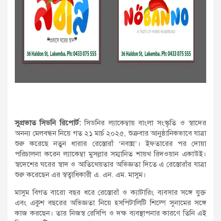
সুপ্রভাত সিডনি রিপোর্ট:
সিডনির ল্যাকেম্বায় বাংলা সংস্কৃতি ও স্বাদের
অনন্য মেলবন্ধন নিয়ে গত ২১ মার্চ ২০২৫, শুক্রবার আনুষ্ঠানিকভাবে যাত্রা
শুরু করেছে নতুন ধারার রেস্তোরাঁ ‘নবান্ন’। ইফতারের পর দোয়া
পরিচালনা করেন ল্যাকেম্বা মুসল্লার সম্মানিত শায়খ রিদওয়ান একাউই।
স্বদেশের ঘরের স্বাদ ও আতিথেয়তার অভিজ্ঞতা দিতে এ রেস্তোরাঁর যাত্রা
শুরু করেছেন এর স্বত্বাধিকারী এ. এন. এম. মাসুম।
মাসুম বিগত বারো বছর ধরে রেস্তোরাঁ ও ক্যাটারিং ব্যবসার সঙ্গে যুক্ত
এবং একুশ বছরের অভিজ্ঞতা নিয়ে হসপিটালিটি শিল্পে সুনামের সঙ্গে
কাজ করছেন। তার নিজস্ব রেসিপি ও দক্ষ ব্যবস্থাপনার কারণে তিনি এই