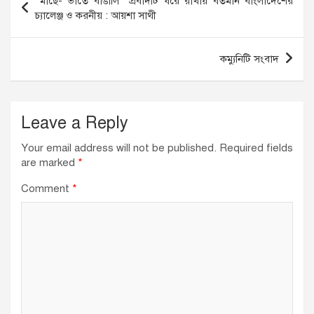
“মাছে- ভাতে বাঙালি” প্রবাদটি ধরে রাখায় বর্তমান বাংলাদেশের
o
n
p
navigation
চ্যালেঞ্জ ও করনীয় : আয়শা সাথী
o
p
k
কম্যুনিটি সংবাদ
Leave a Reply
Your email address will not be published.
Required fields
are marked
*
Comment
*