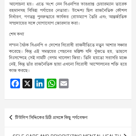
আলোচনা হয়। এতে অংশ নেন বিএনপির ভারপ্রাপ্ত চেয়ারম্যান তারেক
রহমানসহ বিভিন্ন পর্যায়ের নেতারা। উদ্দেশ্য ছিল রাজনৈতিক কৌশল
নির্ধারণ, গণতন্ত্র পুনরুদ্ধারে কার্যকর রোডম্যাপ তৈরি এবং আন্তর্জাতিক
সম্প্রদায়ের সঙ্গে যোগাযোগ জোরদার করা।
শেষ কথা
লন্ডন বৈঠক বিএনপি ও দেশের বিরোধী রাজনীতিতে নতুন আশার সঞ্চার
করেছে। কিন্তু এই সমন্বয়ের পেছনের মস্তিষ্ক যদি খুঁজতে হয়, তাহলে
নিঃসন্দেহে সেই নামটি বেগম খালেদা জিয়া। তিনি হয়তো সরাসরি মঞ্চে
নেই, কিন্তু তাঁর রাজনৈতিক ছায়া এখনো বিরোধী আন্দোলনের শক্তি হয়ে
কাজ করছে।
F
X
Li
W
E
a
n
h
m
c
k
at
ail
e
e
s
Post
টিউলিপ সিদ্দিকের চিঠি প্রসঙ্গে কিছু পর্যবেক্ষণ
b
dI
A
navigation
o
n
p