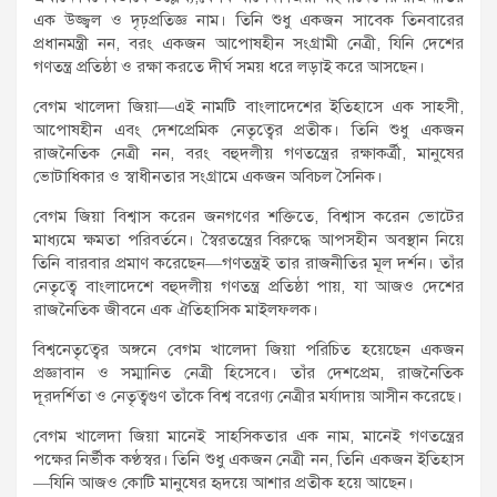
এক উজ্জ্বল ও দৃঢ়প্রতিজ্ঞ নাম। তিনি শুধু একজন সাবেক তিনবারের
প্রধানমন্ত্রী নন, বরং একজন আপোষহীন সংগ্রামী নেত্রী, যিনি দেশের
গণতন্ত্র প্রতিষ্ঠা ও রক্ষা করতে দীর্ঘ সময় ধরে লড়াই করে আসছেন।
বেগম খালেদা জিয়া—এই নামটি বাংলাদেশের ইতিহাসে এক সাহসী,
আপোষহীন এবং দেশপ্রেমিক নেতৃত্বের প্রতীক। তিনি শুধু একজন
রাজনৈতিক নেত্রী নন, বরং বহুদলীয় গণতন্ত্রের রক্ষাকর্ত্রী, মানুষের
ভোটাধিকার ও স্বাধীনতার সংগ্রামে একজন অবিচল সৈনিক।
বেগম জিয়া বিশ্বাস করেন জনগণের শক্তিতে, বিশ্বাস করেন ভোটের
মাধ্যমে ক্ষমতা পরিবর্তনে। স্বৈরতন্ত্রের বিরুদ্ধে আপসহীন অবস্থান নিয়ে
তিনি বারবার প্রমাণ করেছেন—গণতন্ত্রই তার রাজনীতির মূল দর্শন। তাঁর
নেতৃত্বে বাংলাদেশে বহুদলীয় গণতন্ত্র প্রতিষ্ঠা পায়, যা আজও দেশের
রাজনৈতিক জীবনে এক ঐতিহাসিক মাইলফলক।
বিশ্বনেতৃত্বের অঙ্গনে বেগম খালেদা জিয়া পরিচিত হয়েছেন একজন
প্রজ্ঞাবান ও সম্মানিত নেত্রী হিসেবে। তাঁর দেশপ্রেম, রাজনৈতিক
দূরদর্শিতা ও নেতৃত্বগুণ তাঁকে বিশ্ব বরেণ্য নেত্রীর মর্যাদায় আসীন করেছে।
বেগম খালেদা জিয়া মানেই সাহসিকতার এক নাম, মানেই গণতন্ত্রের
পক্ষের নির্ভীক কণ্ঠস্বর। তিনি শুধু একজন নেত্রী নন, তিনি একজন ইতিহাস
—যিনি আজও কোটি মানুষের হৃদয়ে আশার প্রতীক হয়ে আছেন।