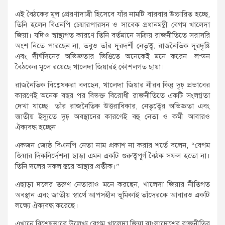
এই বৈঠকের মূল প্রেরণাদাত্রী হিসেবে যাঁর নামটি বারবার উচ্চারিত হচ্ছে,
তিনি হলেন বিএনপি চেয়ারপারসন ও সাবেক প্রধানমন্ত্রী বেগম খালেদা
জিয়া। যদিও স্বাস্থ্যগত কারণে তিনি বর্তমানে সক্রিয় রাজনীতিতে সরাসরি
অংশ নিতে পারছেন না, তবুও তাঁর দূরদর্শী নেতৃত্ব, রাজনৈতিক দূরদৃষ্টি
এবং দীর্ঘদিনের অভিজ্ঞতার ভিত্তিতে অনেকেই মনে করেন—লন্ডন
বৈঠকের মূলে রয়েছে খালেদা জিয়ারই কৌশলগত ছায়া।
রাজনৈতিক বিশ্লেষকরা বলছেন, খালেদা জিয়ার নীরব কিন্তু দৃঢ় প্রভাবের
কারণেই অনেক বছর পর বিভক্ত বিরোধী রাজনীতিতে একটি সংলগ্নতা
দেখা যাচ্ছে। তাঁর রাজনৈতিক উত্তরাধিকার, নেতৃত্বের অভিজ্ঞতা এবং
জাতীয় ইস্যুতে দৃঢ় অবস্থানের কারণেই বহু নেতা ও কর্মী আবারও
ঐক্যবদ্ধ হচ্ছেন।
একজন জ্যেষ্ঠ বিএনপি নেতা নাম প্রকাশ না করার শর্তে বলেন, “বেগম
জিয়ার দিকনির্দেশনা ছাড়া এমন একটি গুরুত্বপূর্ণ বৈঠক সফল হতো না।
তিনি দলের সকল স্তরে আস্থার প্রতীক।”
এছাড়া দলের তরুণ নেতারাও মনে করছেন, খালেদা জিয়ার নীতিগত
অবস্থান এবং জাতীয় স্বার্থে আপসহীন ভূমিকাই তাঁদেরকে আবারও একটি
লক্ষ্যে ঐক্যবদ্ধ করেছে।
এখানে বিশেষভাবে উল্লেখ্য,বেগম খালেদা জিয়া বাংলাদেশের রাজনীতির