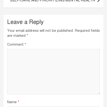
SELF-CARE AND PRIORITIZING MENTAL HEALTH
o
p
k
Leave a Reply
Your email address will not be published.
Required fields
are marked
*
Comment
*
Name
*