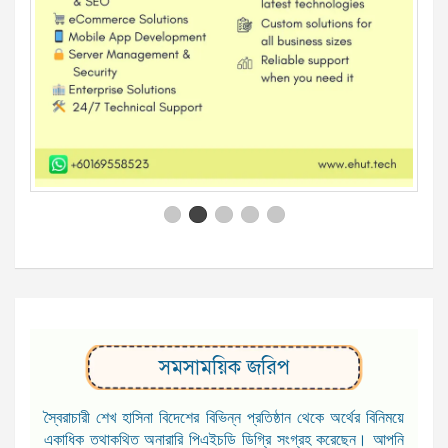
সমসাময়িক জরিপ
স্বৈরাচারী শেখ হাসিনা বিদেশের বিভিন্ন প্রতিষ্ঠান থেকে অর্থের বিনিময়ে
একাধিক তথাকথিত অনারারি পিএইচডি ডিগ্রি সংগ্রহ করেছেন। আপনি