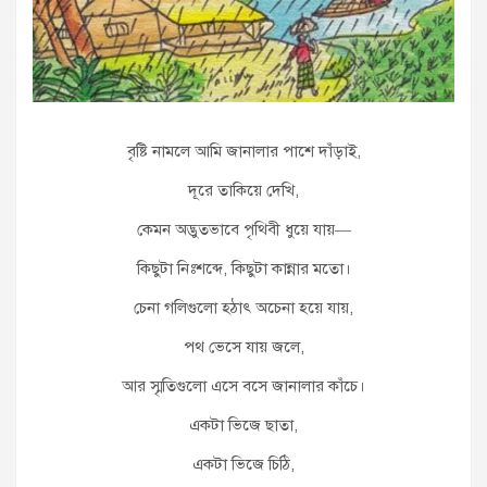
বৃষ্টি নামলে আমি জানালার পাশে দাঁড়াই,
দূরে তাকিয়ে দেখি,
কেমন অদ্ভুতভাবে পৃথিবী ধুয়ে যায়—
কিছুটা নিঃশব্দে, কিছুটা কান্নার মতো।
চেনা গলিগুলো হঠাৎ অচেনা হয়ে যায়,
পথ ভেসে যায় জলে,
আর স্মৃতিগুলো এসে বসে জানালার কাঁচে।
একটা ভিজে ছাতা,
একটা ভিজে চিঠি,