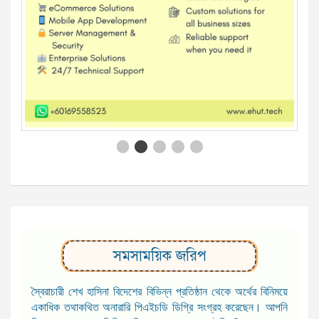
সমসাময়িক জরিপ
স্বৈরাচারী শেখ হাসিনা বিদেশের বিভিন্ন প্রতিষ্ঠান থেকে অর্থের বিনিময়ে
একাধিক তথাকথিত অনারারি পিএইচডি ডিগ্রি সংগ্রহ করেছেন। আপনি