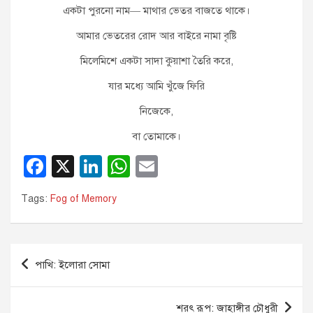
একটা পুরনো নাম— মাথার ভেতর বাজতে থাকে।
আমার ভেতরের রোদ আর বাইরে নামা বৃষ্টি
মিলেমিশে একটা সাদা কুয়াশা তৈরি করে,
যার মধ্যে আমি খুঁজে ফিরি
নিজেকে,
বা তোমাকে।
F
X
Li
W
E
a
n
h
m
Tags:
Fog of Memory
c
k
at
ail
e
e
s
b
dI
A
Post
পাখি: ইলোরা সোমা
o
n
p
navigation
o
p
শরৎ রূপ: জাহাঙ্গীর চৌধুরী