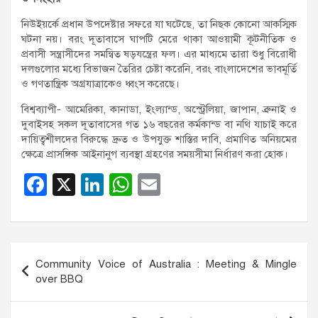
নিউইয়র্কে প্রধান উপদেষ্টার সফরে যা ঘটেছে, তা নিছক কোনো আকস্মিক
ঘটনা নয়। বরং দূতাবাসে ঘাপটি মেরে থাকা আওয়ামী কূটনীতিক ও
প্রবাসী সন্ত্রাসীদের সমন্বিত ষড়যন্ত্রের ফল। এর মাধ্যমে তারা শুধু বিরোধী
দলগুলোর মধ্যে বিভাজন তৈরির চেষ্টা করেনি, বরং বাংলাদেশের ভাবমূর্তি
ও গণতান্ত্রিক অগ্রযাত্রাকেও ধ্বংস করেছে।
বিশ্বব্যাপী- আমেরিকা, কানাডা, ইংল্যান্ড, অস্ট্রেলিয়া, জাপান, ব্রুনাই ও
দুবাইসহ সকল দূতাবাসের গত ১৬ বছরের কর্মকান্ড বা নথি যাচাই করে
দায়িত্বশীলদের বিরুদ্ধে দ্রুত ও উপযুক্ত শাস্তির দাবি, প্রমাণিত অনিয়মের
ক্ষেত্রে প্রাসঙ্গিক আইনানুগ ব্যবস্থা গ্রহণের সময়সীমা নির্ধারণ করা হোক।
F
X
Li
W
E
a
n
h
m
c
k
at
ail
e
e
s
Post
Community Voice of Australia : Meeting & Mingle
b
dI
A
navigation
over BBQ
o
n
p