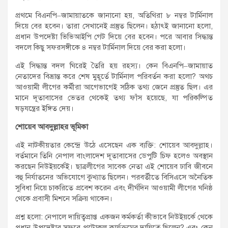
প্রথমে বিএনপি–জামায়াতকে জানানো হয়, অতিথিরা ৮ নম্বর টার্মিনাল
দিয়ে বের হবেন। তারা সেখানেই প্রস্তুত ছিলেন। হঠাৎই জানানো হলো,
প্রধান উপদেষ্টা ভিভিআইপি গেট দিয়ে বের হবেন। পরে আবার সিদ্ধান্ত
বদলে কিছু সফরসঙ্গীকে ৪ নম্বর টার্মিনাল দিয়ে বের করা হলো।
এই সিদ্ধান্ত বদল ঘিরেই তৈরি হয় রহস্য। কেন বিএনপি–জামায়াত
নেতাদের বিভ্রান্ত করে শেষ মুহূর্তে টার্মিনাল পরিবর্তন করা হলো? অথচ
আওয়ামী লীগের কর্মীরা আগেভাগেই সঠিক তথ্য জেনে প্রস্তুত ছিল। এর
মানে দূতাবাসের ভেতর থেকেই তথ্য ফাঁস হয়েছে, যা পরিকল্পিত
ষড়যন্ত্রের ইঙ্গিত দেয়।
শোয়েব আবদুল্লাহর ভূমিকা
এই নাটকীয়তার কেন্দ্রে উঠে এসেছেন এক ব্যক্তি: শোয়েব আবদুল্লাহ।
বর্তমানে তিনি নেপাল বাংলাদেশ দূতাবাসের ডেপুটি চিফ হলেও অবস্থান
করছেন নিউইয়র্কেই। ছাত্রলীগের সাবেক নেতা এই শোয়েব ঢাবি জীবনে
বহু নির্যাতনের অভিযোগে কুখ্যাত ছিলেন। পরবর্তীতে বিসিএসে অনৈতিক
সুবিধা নিয়ে চাকরিতে প্রবেশ করেন এবং দীর্ঘদিন আওয়ামী লীগের ঘনিষ্ঠ
থেকে প্রবাসী মিশনে সক্রিয় থাকেন।
প্রশ্ন হলো: নেপালে দায়িত্বপ্রাপ্ত একজন কর্মকর্তা কীভাবে নিউইয়র্কে থেকে
প্রধান উপদেষ্টার সফরে প্রটোকল কার্যক্রমের দায়িত্বে ছিলেন? এবং কেন