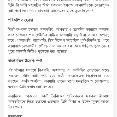
তিনি বিএনপি মহাসচিব মির্জা ফখরুল ইসলাম আলমগীরকে জোরপূর্বক
ভিন্ন পথে নিয়ে গিয়ে আওয়ামী মাস্তানদের হাতে তুলে দিলেন?
পরিকল্পিত হেনস্তা
মির্জা ফখরুল ইসলাম আলমগীর, আখতার ও তাসনিম জারাকে আলাদা
করে নেওয়ার পর গেইটের বাইরে আওয়ামী সন্ত্রাসীরা তাদের অপদস্থ
করে। গালাগালি, ধাক্কাধাক্কি, ডিম নিক্ষেপ সবই ছিল পূর্বপরিকল্পিত। পরে
জামায়াত নেতাকর্মীরা দৌড়ে এসে তাদের রক্ষা করে গাড়িতে তুলে দেন।
পুরো ঘটনাটি ভিডিও ফুটেজে ধরা পড়েছে।
রাজনৈতিক উদ্দেশ্য স্পষ্ট
এই ঘটনার মাধ্যমে বিএনপি, জামায়াত ও এনসিপির নেতাদের মধ্যে
বিভাজন সৃষ্টির চেষ্টা স্পষ্ট হয়ে ওঠে। রাজনৈতিক বিশ্লেষকরা মনে
করছেন, একটি “ফর্মুলা” অনুযায়ী তাদের মধ্যে মনস্তাত্ত্বিক ও কৌশলগত
ব্যবধান তৈরি করার চেষ্টা চলছে।
অন্যদিকে, ভারতের একটি দৈনিকের প্রতিবেদনে ফখরুল ইসলাম
আলমগীরকে নিয়ে ছড়ানো গুজবকে তিনি মিথ্যা ও উদ্দেশ্যমূলক আখ্যা
দিয়েছেন।
উপসংহার