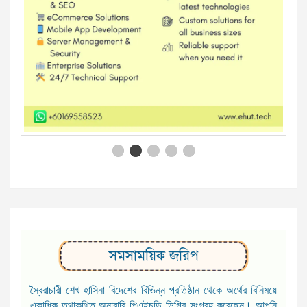
সমসাময়িক জরিপ
স্বৈরাচারী শেখ হাসিনা বিদেশের বিভিন্ন প্রতিষ্ঠান থেকে অর্থের বিনিময়ে
একাধিক তথাকথিত অনারারি পিএইচডি ডিগ্রি সংগ্রহ করেছেন। আপনি