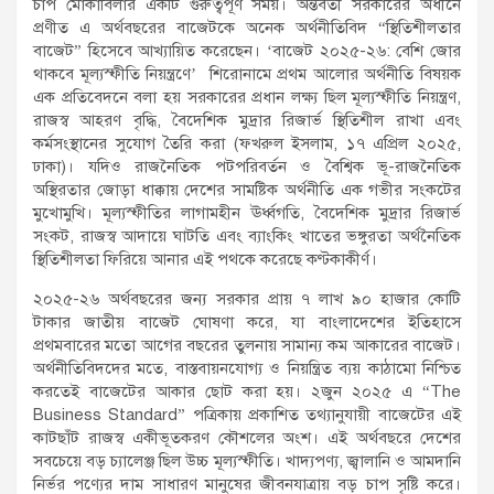
চাপ মোকাবিলার একটি গুরুত্বপূর্ণ সময়। অন্তর্বর্তী সরকারের অধীনে
প্রণীত এ অর্থবছরের বাজেটকে অনেক অর্থনীতিবিদ “স্থিতিশীলতার
বাজেট” হিসেবে আখ্যায়িত করেছেন। ‘বাজেট ২০২৫-২৬: বেশি জোর
থাকবে মূল্যস্ফীতি নিয়ন্ত্রণে’ শিরোনামে প্রথম আলোর অর্থনীতি বিষয়ক
এক প্রতিবেদনে বলা হয় সরকারের প্রধান লক্ষ্য ছিল মূল্যস্ফীতি নিয়ন্ত্রণ,
রাজস্ব আহরণ বৃদ্ধি, বৈদেশিক মুদ্রার রিজার্ভ স্থিতিশীল রাখা এবং
কর্মসংস্থানের সুযোগ তৈরি করা (ফখরুল ইসলাম, ১৭ এপ্রিল ২০২৫,
ঢাকা)। যদিও রাজনৈতিক পটপরিবর্তন ও বৈশ্বিক ভূ-রাজনৈতিক
অস্থিরতার জোড়া ধাক্কায় দেশের সামষ্টিক অর্থনীতি এক গভীর সংকটের
মুখোমুখি। মূল্যস্ফীতির লাগামহীন ঊর্ধ্বগতি, বৈদেশিক মুদ্রার রিজার্ভ
সংকট, রাজস্ব আদায়ে ঘাটতি এবং ব্যাংকিং খাতের ভঙ্গুরতা অর্থনৈতিক
স্থিতিশীলতা ফিরিয়ে আনার এই পথকে করেছে কণ্টকাকীর্ণ।
২০২৫-২৬ অর্থবছরের জন্য সরকার প্রায় ৭ লাখ ৯০ হাজার কোটি
টাকার জাতীয় বাজেট ঘোষণা করে, যা বাংলাদেশের ইতিহাসে
প্রথমবারের মতো আগের বছরের তুলনায় সামান্য কম আকারের বাজেট।
অর্থনীতিবিদদের মতে, বাস্তবায়নযোগ্য ও নিয়ন্ত্রিত ব্যয় কাঠামো নিশ্চিত
করতেই বাজেটের আকার ছোট করা হয়। ২জুন ২০২৫ এ “The
Business Standard” পত্রিকায় প্রকাশিত তথ্যানুযায়ী বাজেটের এই
কাটছাঁট রাজস্ব একীভূতকরণ কৌশলের অংশ। এই অর্থবছরে দেশের
সবচেয়ে বড় চ্যালেঞ্জ ছিল উচ্চ মূল্যস্ফীতি। খাদ্যপণ্য, জ্বালানি ও আমদানি
নির্ভর পণ্যের দাম সাধারণ মানুষের জীবনযাত্রায় বড় চাপ সৃষ্টি করে।