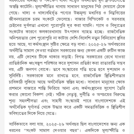
​সরকারের সদিচ্ছা ও পদক্ষেপ থাকা সত্ত্বেও অর্থনীতির মূল ফ্রন্টগুলোতে
অস্বস্তি কাটেনি। মূল্যস্ফীতির থাবায় সাধারণ মানুষের পিঠ দেয়ালে ঠেকে
গেছে। খাদ্য ও খাদ্যবহির্ভূত পণ্যের উচ্চমূল্য মধ্যবিত্ত ও নিম্নবিত্তের
জীবনযাত্রাকে চরম সংকটে ফেলেছে। বাজার সিন্ডিকেট ও সরবরাহ
চেইনের দুর্বলতা এখনো পুরোপুরি দূর করা যায়নি। গ্যাস ও বিদ্যুতের
সংকটের কারণে কলকারখানায় উৎপাদন ব্যাহত হচ্ছে। রাজনৈতিক
অনিশ্চয়তার রেশ পুরোপুরি না কাটায় দেশি-বিদেশি নতুন বিনিয়োগ স্থবির
হয়ে আছে, যা কর্মসংস্থান সৃষ্টির ক্ষেত্রে বড় বাধা। ​২০২৫-২৬ অর্থবছরের
অর্থনীতি সামাল দেওয়া বর্তমান সরকারের জন্য কেবল একটি রুটিন কাজ
নয়, এটি দেশের টিকে থাকার লড়াই। বিগত সরকারের রেখে যাওয়া
প্রাতিষ্ঠানিক ধ্বংসস্তূপ পরিষ্কার করে সুশাসন প্রতিষ্ঠা করা রাতারাতি সম্ভব
নয়, এটি জনগণ বোঝে। তবে সংস্কারের গতি হতে হবে দৃশ্যমান ও
সুনির্দিষ্ট। সরকারকে মনে রাখতে হবে, রাজনৈতিক স্থিতিশীলতার
চাবিকাঠি লুকিয়ে আছে অর্থনৈতিক স্বস্তির মধ্যে। সাধারণ মানুষের ক্ষোভ
প্রশমনে বাজারে শান্তি ফিরিয়ে আনা এবং কর্মসংস্থানের সুযোগ তৈরি
করার কোনো বিকল্প নেই। সঠিক নেতৃত্ব, দুর্নীতি ও অপচয়ের বিরুদ্ধে
শূন্য সহনশীলতা এবং সাহসী সংস্কারই পারে বাংলাদেশকে এই
অর্থনৈতিক ঘূর্ণাবর্ত থেকে উদ্ধার করে একটি সমতাভিত্তিক ও স্থিতিশীল
ভবিষ্যতের দিকে নিয়ে যেতে।
সার্বিকভাবে বলা যায়, ২০২৫-২৬ অর্থবছর ছিল বাংলাদেশের জন্য এক
ধরনের “সংকট সামাল দেওয়ার বছর”। একদিকে মূল্যস্ফীতি ও