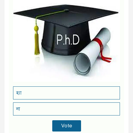
হ্যা
না