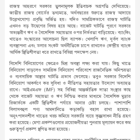
রাজস্ব আহরণে সরকার তুলনামূলক ইতিবাচক অগ্রগতি দেখিয়েছে।
জাতীয় রাজস্ব বোর্ডের তথ্যমতে, অর্থবছরের শুরুতে রাজস্ব আদায়ে
উল্লেখযোগ্য প্রবৃদ্ধি অর্জিত হয়। যদিও সামগ্রিকভাবে রাজস্ব ঘাটতি
এখনও বড় উদ্বেগের বিষয় হয়ে আছে। বাজেট ঘাটতি পূরণে সরকার
অভ্যন্তরীণ ঋণ ও বৈদেশিক সহায়তার ওপর নির্ভরতা বাড়িয়েছে। ব্যাংকিং
খাতেও সংস্কারের আলোচনা ছিল ব্যাপক। খেলাপি ঋণ, দুর্বল ব্যাংক
ব্যবস্থাপনা এবং ডলার সংকট অর্থনীতিকে চাপে রাখলেও কেন্দ্রীয় ব্যাংক
আর্থিক স্থিতিশীলতা ধরে রাখতে বিভিন্ন পদক্ষেপ নেয়।
বিদেশি বিনিয়োগের ক্ষেত্রেও মিশ্র অবস্থা লক্ষ্য করা যায়। কিছু খাতে
বিনিয়োগ বাড়লেও সামগ্রিক বিনিয়োগ পরিবেশে রাজনৈতিক অনিশ্চয়তা
ও ব্যবসায়িক আস্থার ঘাটতি প্রভাব ফেলেছে। তবুও সরকার বিদেশি
বিনিয়োগ আকর্ষণে কর সুবিধা ও নীতিগত সহায়তার উদ্যোগ অব্যাহত
রাখে। আইএমএফ (IMF) সহ বিভিন্ন আন্তর্জাতিক দাতা সংস্থার কাছ
থেকে বাজেট সহায়তা ও ঋণ নিশ্চিত করার মাধ্যমে বৈদেশিক মুদ্রার
রিজার্ভকে একটি স্থিতিশীল পর্যায়ে আনার চেষ্টা চলছে। পাশাপাশি
বিলাসবহুল পণ্য আমদানিতে কড়াকড়ি বহাল রাখা হয়েছে।
অনুৎপাদনশীল খাতের খরচ কমিয়ে সরকারি ব্যয়ে কৃচ্ছ্রসাধন নীতি গ্রহণ
করা হয়েছে। মেগা প্রকল্পগুলোর প্রয়োজনীয়তা পুনরায় মূল্যায়ন করে কম
গুরুত্বপূর্ণ প্রকল্প স্থগিত করা হয়েছে।