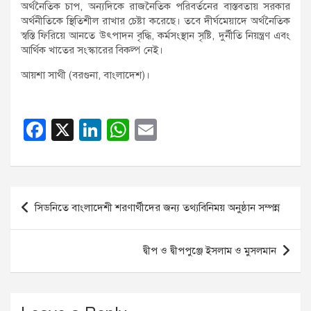
অর্থনৈতিক চাপ, অন্যদিকে রাজনৈতিক পরিবর্তনের বাস্তবতায় সরকার
অর্থনীতিকে স্থিতিশীল রাখার চেষ্টা করেছে। তবে দীর্ঘমেয়াদে অর্থনৈতিক
স্বস্তি ফিরিয়ে আনতে উৎপাদন বৃদ্ধি, কর্মসংস্থান সৃষ্টি, দুর্নীতি নিয়ন্ত্রণ এবং
আর্থিক খাতের সংস্কারের বিকল্প নেই।
আয়শা সাথী (বরগুনা, বাংলাদেশ)।
F
X
Li
W
E
a
n
h
m
c
k
at
ail
e
e
s
Post
সিডনিতে বাংলাদেশী শরণার্থীদের জন্য তথ্যবিনিময় অনুষ্ঠান সম্পন্ন
b
dI
A
navigation
o
n
p
দ্বীপ ও দ্বীপপুঞ্জে ইসলাম ও মুসলমান
o
p
k