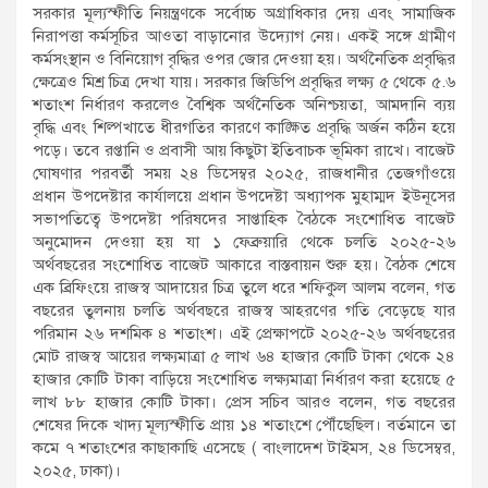
সরকার মূল্যস্ফীতি নিয়ন্ত্রণকে সর্বোচ্চ অগ্রাধিকার দেয় এবং সামাজিক
নিরাপত্তা কর্মসূচির আওতা বাড়ানোর উদ্যোগ নেয়। একই সঙ্গে গ্রামীণ
কর্মসংস্থান ও বিনিয়োগ বৃদ্ধির ওপর জোর দেওয়া হয়। অর্থনৈতিক প্রবৃদ্ধির
ক্ষেত্রেও মিশ্র চিত্র দেখা যায়। সরকার জিডিপি প্রবৃদ্ধির লক্ষ্য ৫ থেকে ৫.৬
শতাংশ নির্ধারণ করলেও বৈশ্বিক অর্থনৈতিক অনিশ্চয়তা, আমদানি ব্যয়
বৃদ্ধি এবং শিল্পখাতে ধীরগতির কারণে কাঙ্ক্ষিত প্রবৃদ্ধি অর্জন কঠিন হয়ে
পড়ে। তবে রপ্তানি ও প্রবাসী আয় কিছুটা ইতিবাচক ভূমিকা রাখে। বাজেট
ঘোষণার পরবর্তী সময় ২৪ ডিসেম্বর ২০২৫, রাজধানীর তেজগাঁওয়ে
প্রধান উপদেষ্টার কার্যালয়ে প্রধান উপদেষ্টা অধ্যাপক মুহাম্মদ ইউনূসের
সভাপতিত্বে উপদেষ্টা পরিষদের সাপ্তাহিক বৈঠকে সংশোধিত বাজেট
অনুমোদন দেওয়া হয় যা ১ ফেব্রুয়ারি থেকে চলতি ২০২৫-২৬
অর্থবছরের সংশোধিত বাজেট আকারে বাস্তবায়ন শুরু হয়। বৈঠক শেষে
এক ব্রিফিংয়ে রাজস্ব আদায়ের চিত্র তুলে ধরে শফিকুল আলম বলেন, গত
বছরের তুলনায় চলতি অর্থবছরে রাজস্ব আহরণের গতি বেড়েছে যার
পরিমান ২৬ দশমিক ৪ শতাংশ। এই প্রেক্ষাপটে ২০২৫-২৬ অর্থবছরের
মোট রাজস্ব আয়ের লক্ষ্যমাত্রা ৫ লাখ ৬৪ হাজার কোটি টাকা থেকে ২৪
হাজার কোটি টাকা বাড়িয়ে সংশোধিত লক্ষ্যমাত্রা নির্ধারণ করা হয়েছে ৫
লাখ ৮৮ হাজার কোটি টাকা। প্রেস সচিব আরও বলেন, গত বছরের
শেষের দিকে খাদ্য মূল্যস্ফীতি প্রায় ১৪ শতাংশে পৌঁছেছিল। বর্তমানে তা
কমে ৭ শতাংশের কাছাকাছি এসেছে ( বাংলাদেশ টাইমস, ২৪ ডিসেম্বর,
২০২৫, ঢাকা)।