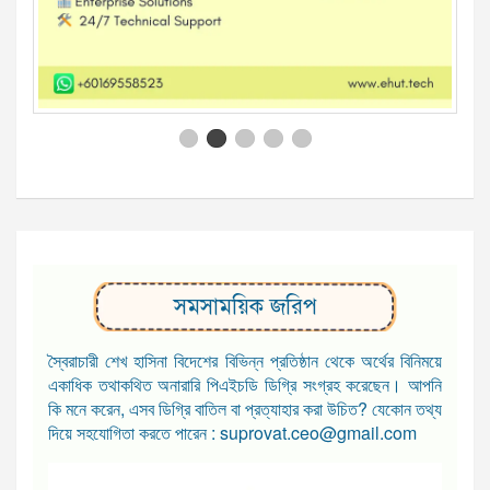
সমসাময়িক জরিপ
স্বৈরাচারী শেখ হাসিনা বিদেশের বিভিন্ন প্রতিষ্ঠান থেকে অর্থের বিনিময়ে
একাধিক তথাকথিত অনারারি পিএইচডি ডিগ্রি সংগ্রহ করেছেন। আপনি
কি মনে করেন, এসব ডিগ্রি বাতিল বা প্রত্যাহার করা উচিত? যেকোন তথ্য
দিয়ে সহযোগিতা করতে পারেন : suprovat.ceo@gmail.com