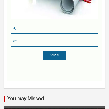
হ্যা
না
You may Missed