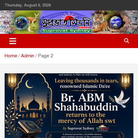
Skip
Thursday, August 6, 2026
to
content
Suprovat Sydney
The Leading Bangladesh Community Newspaper In Australia
Home
Admin
Page 2