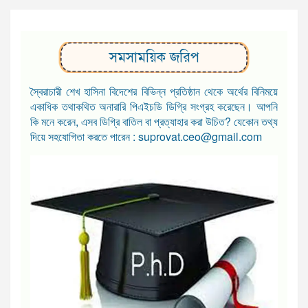
সমসাময়িক জরিপ
স্বৈরাচারী শেখ হাসিনা বিদেশের বিভিন্ন প্রতিষ্ঠান থেকে অর্থের বিনিময়ে
একাধিক তথাকথিত অনারারি পিএইচডি ডিগ্রি সংগ্রহ করেছেন। আপনি
কি মনে করেন, এসব ডিগ্রি বাতিল বা প্রত্যাহার করা উচিত? যেকোন তথ্য
দিয়ে সহযোগিতা করতে পারেন : suprovat.ceo@gmail.com