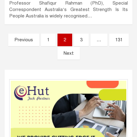
Professor Shafiqur Rahman (PhD), Special
Correspondent Australia’s Greatest Strength Is Its
People Australia is widely recognised…
Posts
Previous
1
2
3
…
131
pagination
Next