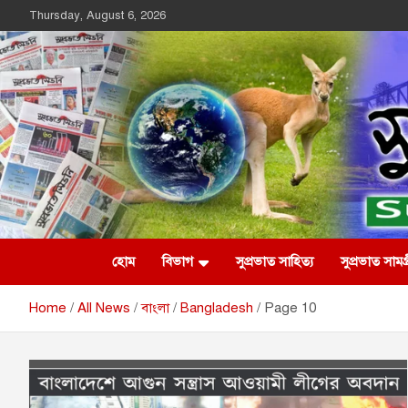
Skip
Thursday, August 6, 2026
to
content
Suprovat Sydney
The Leading Bangladesh Community Newspaper In Australia
হোম
বিভাগ
সুপ্রভাত সাহিত্য
সুপ্রভাত সামগ্
Home
All News
বাংলা
Bangladesh
Page 10