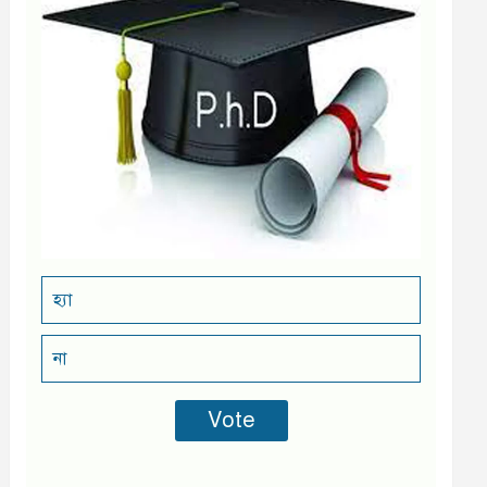
হ্যা
না