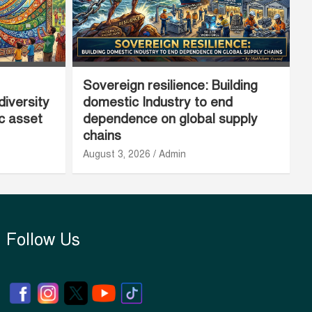
Sovereign resilience: Building
diversity
domestic Industry to end
ic asset
dependence on global supply
chains
August 3, 2026
Admin
Follow Us