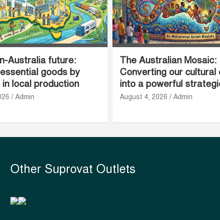
-Australia future:
The Australian Mosaic:
 essential goods by
Converting our cultural 
 in local production
into a powerful strateg
026
Admin
August 4, 2026
Admin
Other Suprovat Outlets