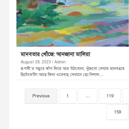
মানবতার খোঁজে: আনজানা ডালিয়া
August 28, 2023
Admin
রূপসী’র গহ্বরে ঝাঁপ দিয়ে আর উঠবোনা, খুঁজবো সেথায় মানবতার
ছিটেফোঁটা আছে কিনা ওরেবাহ্ সেখানে তো বিশাল…
Previous
1
…
119
159