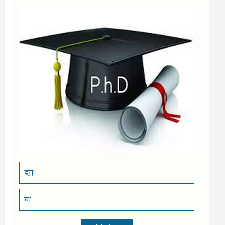
হ্যা
না