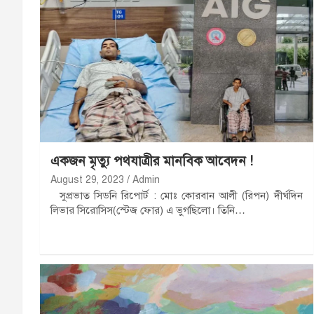
একজন মৃত্যু পথযাত্রীর মানবিক আবেদন !
August 29, 2023
Admin
সুপ্রভাত সিডনি রিপোর্ট : মোঃ কোরবান আলী (রিপন) দীর্ঘদিন
লিভার সিরোসিস(স্টেজ ফোর) এ ভুগছিলো। তিনি…