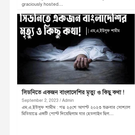
graciously hosted…
সিডনিতে একজন বাংলাদেশির মৃত্যু ও কিছু কথা !
September 2, 2023
Admin
এম,এ,ইউসুফ শামীম : গত ২৫শে আগস্ট ২০২৩ শুক্রবার সোশ্যাল
মিডিয়াতে একটি পোস্ট দিয়েছিলাম যার হেডলাইন ছিল…