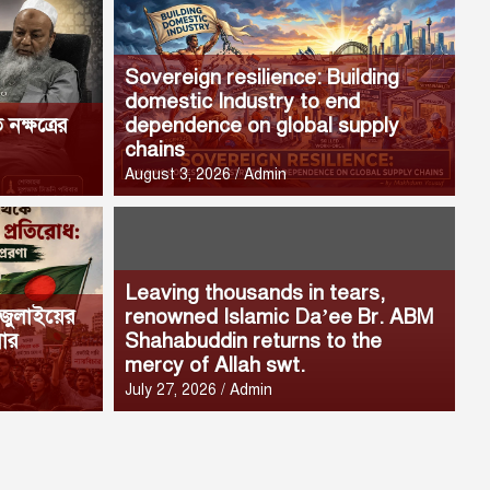
Sovereign resilience: Building
domestic Industry to end
নক্ষত্রের
dependence on global supply
chains
August 3, 2026
Admin
Leaving thousands in tears,
A
 জুলাইয়ের
renowned Islamic Da’ee Br. ABM
 বাংলাদেশীদের সমস্যা ও করণীয়
g
নার
Shahabuddin returns to the
mercy of Allah swt.
Aug
July 27, 2026
Admin