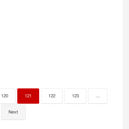
120
121
122
123
…
Next