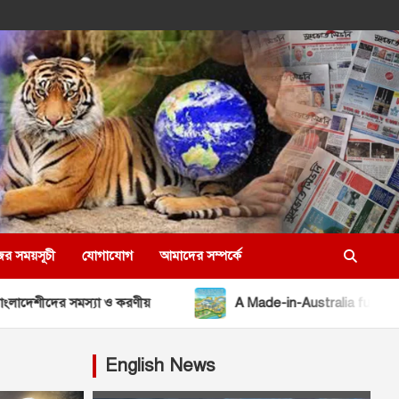
ের সময়সূচী
যোগাযোগ
আমাদের সম্পর্কে
যা ও করণীয়
A Made-in-Australia future: securing essenti
English News