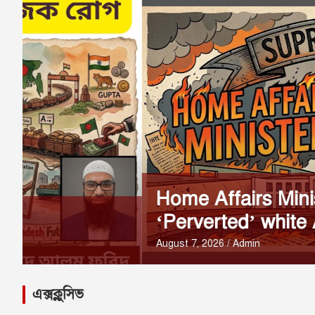
Home Affairs Minister Torches
‘Perverted’ white Australia rem
August 7, 2026
Admin
এক্সক্লুসিভ