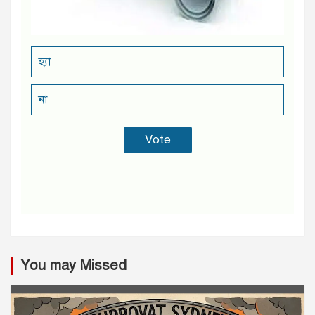
হ্যা
না
You may Missed