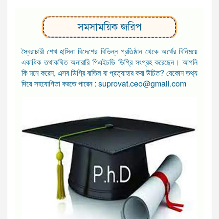
সমসাময়িক জরিপ
স্বৈরাচারী শেখ হাসিনা বিদেশের বিভিন্ন প্রতিষ্ঠান থেকে অর্থের বিনিময়ে
একাধিক তথাকথিত অনারারি পিএইচডি ডিগ্রি সংগ্রহ করেছেন। আপনি
কি মনে করেন, এসব ডিগ্রি বাতিল বা প্রত্যাহার করা উচিত? যেকোন তথ্য
দিয়ে সহযোগিতা করতে পারেন : suprovat.ceo@gmail.com